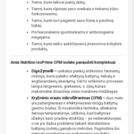
Tiems, kurie laikosi įvairių dietų;
Tiems, kurie rūpinasi savo sveikata ir tinkamu kūno
funkcionavimu;
Tiems, kurie nori pagerinti savo fizinę ir psichinę
būklę;
Profesionaliems sportininkams ir ambicingiems
mėgėjams;
Tiems, kurie ieško aukščiausios įmanomos kokybės
produktų.
Amix Nutrition IsoPrime CFM Isolate panaudoti kompleksai:
DigeZyme® –
unikalus penkių virškinimo fermentų
mišinys, kuris palaiko efektyvų baltymų, riebalų ir
angliavandenių skaidymą. Dėl to virškinimo procesas
tampa lengvesnis, greitesnis, o Jūsų kūnas
maksimaliai išnaudoja visas maistines medžiagas.
Kryžminio srauto mikrofiltravimas (CFM) –
šiuo metu
yra pažangiausias ir efektyviausias išrūgų baltymų
gavimo būdas. Ši novatoriška technika, atliekama
žemoje temperatūroje, užtikrina, kad baltymas
išlaikys savo pradinę struktūrą – jis nedenatūruojasi,
o tai yra dažna problema taikant standartinius
baltymų izoliatų gamybos metodus. Pagrindinis šio
metodo privalumas yra maksimalus produkto