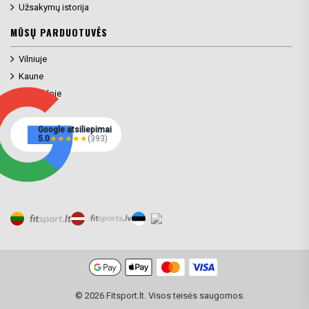
Užsakymų istorija
MŪSŲ PARDUOTUVĖS
Vilniuje
Kaune
Klaipėdoje
Google atsiliepimai
5.0
★
★
★
★
★
(393)
© 2026 Fitsport.lt. Visos teisės saugomos.