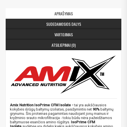
APRAŠYMAS
SUDEDAMOSIOS DALYS
VARTOJIMAS
ATSILIEPIMAI (0)
Amix Nutrition IsoPrime CFM Isolate -
tai yra aukščiausios
kokybės išrūgų baltymų izoliatas, pasižymintis net
90%
baltymų
grynumu. Šis proteinas pagamintas naudojant jonų mainus ir
kryžminio srauto mikrofiltracija - tokiu būdu nėra pažeidžiamos
baltymuose esančios amino rūgštys.
IsoPrime CFM
Isolate
sudėtyje yra didelis kiekis aukščiausios kokybės amino