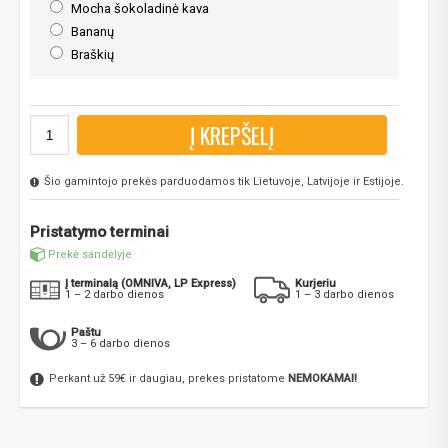
Mocha šokoladinė kava
Bananų
Braškių
Į KREPŠELĮ
Šio gamintojo prekės parduodamos tik Lietuvoje, Latvijoje ir Estijoje.
Pristatymo terminai
Prekė sandėlyje
Į terminalą (OMNIVA, LP Express)
Kurjeriu
1 – 2 darbo dienos
1 – 3 darbo dienos
Paštu
3 – 6 darbo dienos
Perkant už 59€ ir daugiau, prekes pristatome
NEMOKAMAI!