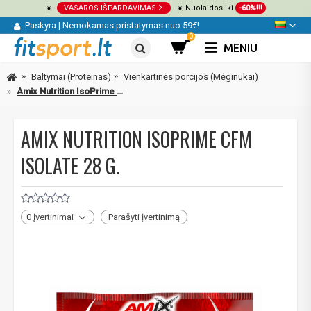
☀️
VASAROS IŠPARDAVIMAS
☀️ Nuolaidos iki
-60%!!!
Paskyra
|
Nemokamas pristatymas nuo 59€!
0
MENIU
Baltymai (Proteinas)
Vienkartinės porcijos (Mėginukai)
Amix Nutrition IsoPrime CFM Isolate 28 g.
AMIX NUTRITION ISOPRIME CFM
ISOLATE 28 G.
0 įvertinimai
Parašyti įvertinimą