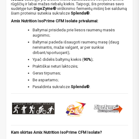
rūgščių ir labai mažas riebalų kiekis. Taipogi, šis proteinas savo
sudėtyje turi
DigeZyme®
virškinimo fermentų mišinį bei saldumą
šiam proteinui suteikia sukraloze
Splenda®
.
Amix Nutrition IsoPrime CFM Isolate privalumai:
Baltymai prisideda prie liesos raumenų masės
auginimo;
Baltymai padeda išsaugoti raumenų masę (daug
nervinantis, mažai valgant, ar per sunkiai
dirbant/sportuojant);
Ypač didelis baltymų kiekis (
90%
);
Praktiškai neturi laktozės;
Geras tirpumas;
Be aspartamo;
Pasaldinta sukraloze
Splenda®
.
Kam skirtas Amix Nutrition IsoPrime CFM Isolate?