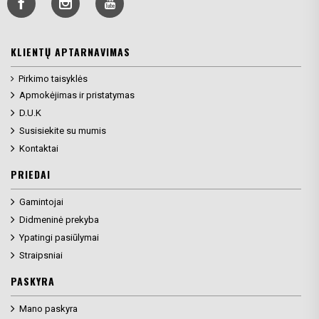
KLIENTŲ APTARNAVIMAS
Pirkimo taisyklės
Apmokėjimas ir pristatymas
D.U.K
Susisiekite su mumis
Kontaktai
PRIEDAI
Gamintojai
Didmeninė prekyba
Ypatingi pasiūlymai
Straipsniai
PASKYRA
Mano paskyra