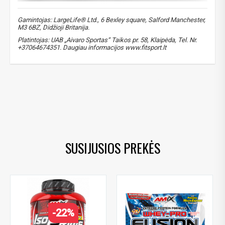
Gamintojas: LargeLife® Ltd., 6 Bexley square, Salford Manchester,
M3 6BZ, Didžioji Britanija.
Platintojas: UAB „Aivaro Sportas“ Taikos pr. 58, Klaipėda, Tel. Nr.
+37064674351. Daugiau informacijos www.fitsport.lt​
amix isoprime
,
amix CFM
,
CFM
,
baltymai
,
protein
,
proteinas
,
išrūgų baltymų izoliatas
,
protein isolate
,
išrūgos
,
isrugu proteinas
,
isrugu baltymas
,
išrūgų proteinas
,
protein
,
izoliatas
,
isoliatas
,
isolate
,
izolate
SUSIJUSIOS PREKĖS
-22%