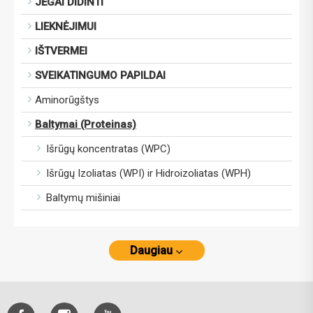
JĖGAI DIDINTI
LIEKNĖJIMUI
IŠTVERMEI
SVEIKATINGUMO PAPILDAI
Aminorūgštys
Baltymai (Proteinas)
Išrūgų koncentratas (WPC)
Išrūgų Izoliatas (WPI) ir Hidroizoliatas (WPH)
Baltymų mišiniai
Daugiau