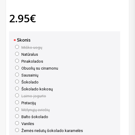
2.95€
Skonis
Miško uogų
Natūralus
Pinakolados
Obuolių su cinamonu
Sausainių
Šokolado
Šokolado kokosų
Laimo-jogurto
Pistacijų
Mėlynųjų aviečių
Balto šokolado
Vanilės
Žemės riešutų šokolado karamelės