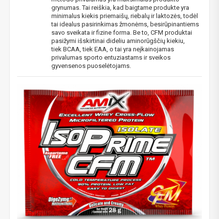
grynumas. Tai reiškia, kad baigtame produkte yra
minimalus kiekis priemaišų, riebalų ir laktozės, todėl
tai idealus pasirinkimas žmonėms, besirūpinantiems
savo sveikata ir fizine forma. Be to, CFM produktai
pasižymi išskirtinai dideliu aminorūgščių kiekiu,
tiek BCAA, tiek EAA, o tai yra neįkainojamas
privalumas sporto entuziastams ir sveikos
gyvensenos puoselėtojams.