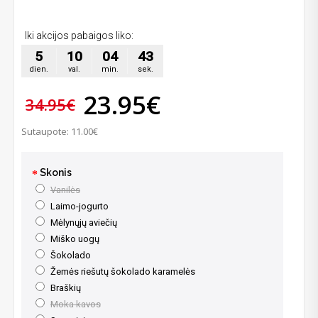
Iki akcijos pabaigos liko:
5
10
04
42
dien.
val.
min.
sek.
23.95€
34.95€
Sutaupote: 11.00€
Skonis
Vanilės
Laimo-jogurto
Mėlynųjų aviečių
Miško uogų
Šokolado
Žemės riešutų šokolado karamelės
Braškių
Moka kavos