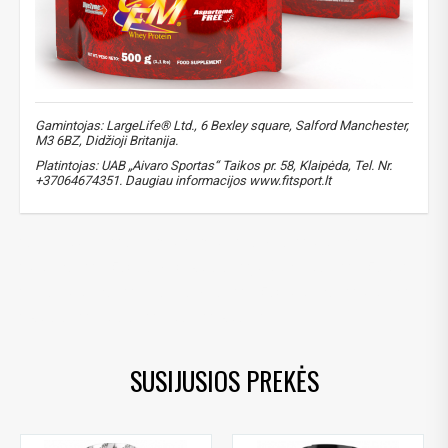
Gamintojas: LargeLife® Ltd., 6 Bexley square, Salford Manchester,
M3 6BZ, Didžioji Britanija.
Platintojas: UAB „Aivaro Sportas“ Taikos pr. 58, Klaipėda, Tel. Nr.
+37064674351. Daugiau informacijos www.fitsport.lt​
amix isoprime
,
amix CFM
,
CFM
,
baltymai
,
protein
,
proteinas
,
išrūgų baltymų izoliatas
,
protein isolate
,
išrūgos
,
isrugu proteinas
,
isrugu baltymas
,
išrūgų proteinas
,
protein
,
izoliatas
,
isoliatas
,
isolate
,
izolate
SUSIJUSIOS PREKĖS