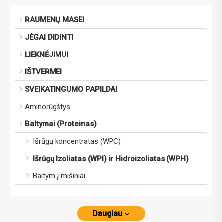
RAUMENŲ MASEI
JĖGAI DIDINTI
LIEKNĖJIMUI
IŠTVERMEI
SVEIKATINGUMO PAPILDAI
Aminorūgštys
Baltymai (Proteinas)
Išrūgų koncentratas (WPC)
Išrūgų Izoliatas (WPI) ir Hidroizoliatas (WPH)
Baltymų mišiniai
Daugiau