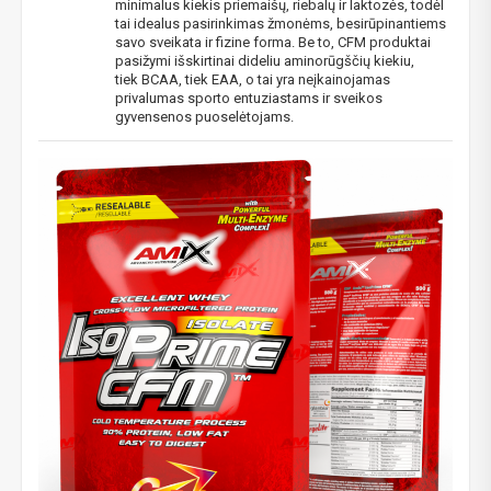
minimalus kiekis priemaišų, riebalų ir laktozės, todėl
tai idealus pasirinkimas žmonėms, besirūpinantiems
savo sveikata ir fizine forma. Be to, CFM produktai
pasižymi išskirtinai dideliu aminorūgščių kiekiu,
tiek BCAA, tiek EAA, o tai yra neįkainojamas
privalumas sporto entuziastams ir sveikos
gyvensenos puoselėtojams.
Gauti pasiūlymus ir nuolaidas
Sužinoti, kaip mes apsaugome ir tvarkome Jūsų duomenis galite
perskaitę mūsų privatumo politikos sąlygas.
PRENUMERUOTI