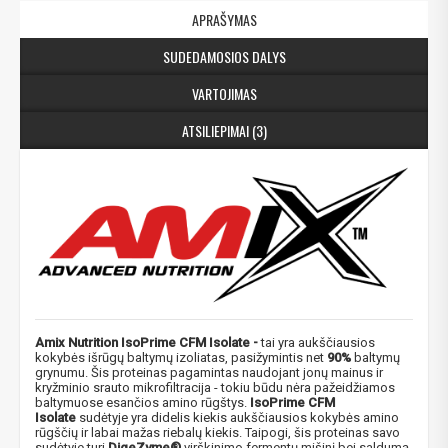
APRAŠYMAS
SUDEDAMOSIOS DALYS
VARTOJIMAS
ATSILIEPIMAI (3)
Amix Nutrition IsoPrime CFM Isolate -
tai yra aukščiausios
kokybės išrūgų baltymų izoliatas, pasižymintis net
90%
baltymų
grynumu. Šis proteinas pagamintas naudojant jonų mainus ir
kryžminio srauto mikrofiltracija - tokiu būdu nėra pažeidžiamos
baltymuose esančios amino rūgštys.
IsoPrime CFM
Isolate
sudėtyje yra didelis kiekis aukščiausios kokybės amino
rūgščių ir labai mažas riebalų kiekis. Taipogi, šis proteinas savo
sudėtyje turi
DigeZyme®
virškinimo fermentų mišinį bei saldumą