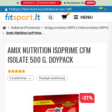
☀️
VASAROS IŠPARDAVIMAS
☀️ Nuolaidos iki
-60%!!!
Paskyra
|
Nemokamas pristatymas nuo 59€!
0
MENIU
Baltymai (Proteinas)
Išrūgų Izoliatas (WPI) ir Hidroizoliatas (WPH)
Amix Nutrition IsoPrime CFM Isolate 500 g. DOYPACK
AMIX NUTRITION ISOPRIME CFM
ISOLATE 500 G. DOYPACK
3 įvertinimai
Parašyti įvertinimą
-31%