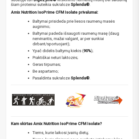
šiam proteinui suteikia sukraloze
Splenda®
.
Amix Nutrition IsoPrime CFM Isolate privalumai:
Baltymai prisideda prie liesos raumenų masės
auginimo;
Baltymai padeda išsaugoti raumenų masę (daug
nervinantis, mažai valgant, ar per sunkiai
dirbant/sportuojant);
Ypač didelis baltymų kiekis (
90%
);
Praktiškai neturi laktozės;
Geras tirpumas;
Be aspartamo;
Pasaldinta sukraloze
Splenda®
.
Kam skirtas Amix Nutrition IsoPrime CFM Isolate?
Tiems, kurie laikosi įvairių dietų;