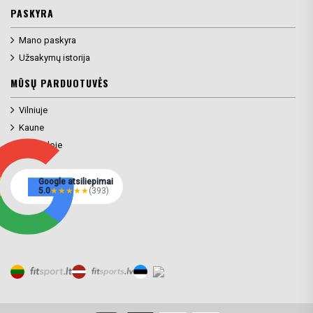
PASKYRA
Mano paskyra
Užsakymų istorija
MŪSŲ PARDUOTUVĖS
Vilniuje
Kaune
Klaipėdoje
Google atsiliepimai
5.0
★
★
★
★
★
(393)