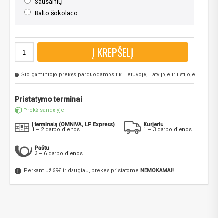
Sausainių
Balto šokolado
Į KREPŠELĮ
Šio gamintojo prekės parduodamos tik Lietuvoje, Latvijoje ir Estijoje.
Pristatymo terminai
Prekė sandėlyje
Į terminalą (OMNIVA, LP Express)
Kurjeriu
1 – 2 darbo dienos
1 – 3 darbo dienos
Paštu
3 – 6 darbo dienos
Perkant už 59€ ir daugiau, prekes pristatome
NEMOKAMAI!