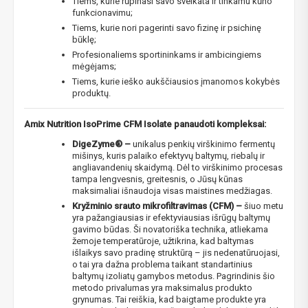
Tiems, kurie rūpinasi savo sveikata ir tinkamu kūno
funkcionavimu;
Tiems, kurie nori pagerinti savo fizinę ir psichinę
būklę;
Profesionaliems sportininkams ir ambicingiems
mėgėjams;
Tiems, kurie ieško aukščiausios įmanomos kokybės
produktų.
Amix Nutrition IsoPrime CFM Isolate panaudoti kompleksai:
DigeZyme® –
unikalus penkių virškinimo fermentų
mišinys, kuris palaiko efektyvų baltymų, riebalų ir
angliavandenių skaidymą. Dėl to virškinimo procesas
tampa lengvesnis, greitesnis, o Jūsų kūnas
NUOLAIDA TAU!
maksimaliai išnaudoja visas maistines medžiagas.
Kryžminio srauto mikrofiltravimas (CFM) –
šiuo metu
yra pažangiausias ir efektyviausias išrūgų baltymų
Gauk
-10%*
nuolaidos kodą
apsipirkimui (daugeliui
gavimo būdas. Ši novatoriška technika, atliekama
prekių) bei nepraleisk kitų geriausių pasiūlymų!
žemoje temperatūroje, užtikrina, kad baltymas
išlaikys savo pradinę struktūrą – jis nedenatūruojasi,
Prenumeruok mūsų naujienlaiškį jau dabar!
o tai yra dažna problema taikant standartinius
baltymų izoliatų gamybos metodus. Pagrindinis šio
* Nuolaida taikoma gamintojams: Amix, Bigman, XXL, Raw powders, Go
metodo privalumas yra maksimalus produkto
powders, Maxxwin, Power system. Akcijinėms prekėms nuolaida netaikoma,
grynumas. Tai reiškia, kad baigtame produkte yra
nuolaidos nesumuojamos.