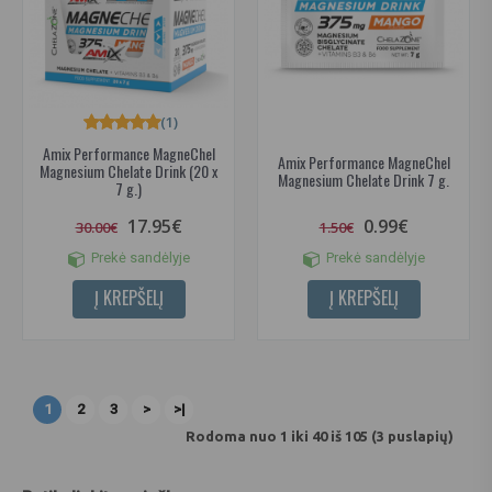
(1)
Amix Performance MagneChel
Amix Performance MagneChel
Magnesium Chelate Drink (20 x
Magnesium Chelate Drink 7 g.
7 g.)
17.95€
0.99€
30.00€
1.50€
Prekė sandėlyje
Prekė sandėlyje
Į KREPŠELĮ
Į KREPŠELĮ
1
2
3
>
>|
Rodoma nuo 1 iki 40 iš 105 (3 puslapių)