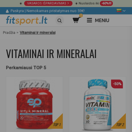
☀️
VASAROS IŠPARDAVIMAS
☀️ Nuolaidos iki
-60%!!!
Paskyra
|
Nemokamas pristatymas nuo 59€!
0
MENIU
Pradžia
Vitaminai ir mineralai
VITAMINAI IR MINERALAI
Perkamiausi TOP 5
-50%
TOP
1
TOP
2