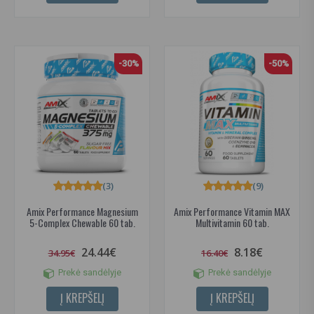
-30%
-50%
(3)
(9)
Amix Performance Magnesium
Amix Performance Vitamin MAX
5-Complex Chewable 60 tab.
Multivitamin 60 tab.
24.44€
8.18€
34.95€
16.40€
Prekė sandėlyje
Prekė sandėlyje
Į KREPŠELĮ
Į KREPŠELĮ