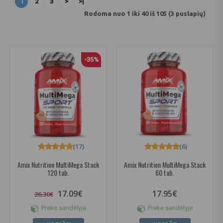
1
2
3
>
>|
Rodoma nuo 1 iki 40 iš 105 (3 puslapių)
-35%
(17)
(6)
Amix Nutrition MultiMega Stack
Amix Nutrition MultiMega Stack
120 tab.
60 tab.
17.09€
17.95€
26.30€
Prekė sandėlyje
Prekė sandėlyje