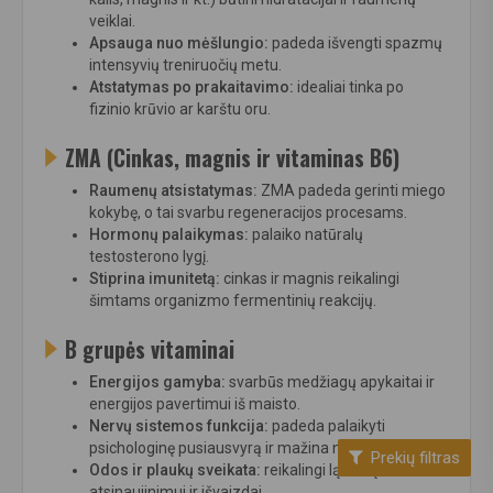
veiklai.
Apsauga nuo mėšlungio:
padeda išvengti spazmų
intensyvių treniruočių metu.
Atstatymas po prakaitavimo:
idealiai tinka po
fizinio krūvio ar karštu oru.
ZMA (Cinkas, magnis ir vitaminas B6)
Raumenų atsistatymas:
ZMA padeda gerinti miego
kokybę, o tai svarbu regeneracijos procesams.
Hormonų palaikymas:
palaiko natūralų
testosterono lygį.
Stiprina imunitetą:
cinkas ir magnis reikalingi
šimtams organizmo fermentinių reakcijų.
B grupės vitaminai
Energijos gamyba:
svarbūs medžiagų apykaitai ir
energijos pavertimui iš maisto.
Nervų sistemos funkcija:
padeda palaikyti
psichologinę pusiausvyrą ir mažina nuovargį.
Prekių filtras
Odos ir plaukų sveikata:
reikalingi ląstelių
atsinaujinimui ir išvaizdai.