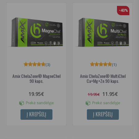
-40%
(3)
(1)
Amix ChelaZone® MagneChel
Amix ChelaZone® MultiChel
90 kaps.
Ca+Mg+Zn 90 kaps.
19.95€
11.95€
19.95€
Prekė sandėlyje
Prekė sandėlyje
Į KREPŠELĮ
Į KREPŠELĮ