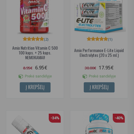
(2)
(1)
Amix Nutrition Vitamin C 500
Amix Performance E-Lite Liquid
100 kaps. + 25 kaps.
Electrolytes (20 x 25 ml.)
NEMOKAMAI!
6.95€
17.95€
8.95€
30.00€
Prekė sandėlyje
Prekė sandėlyje
Į KREPŠELĮ
Į KREPŠELĮ
-34%
-40%