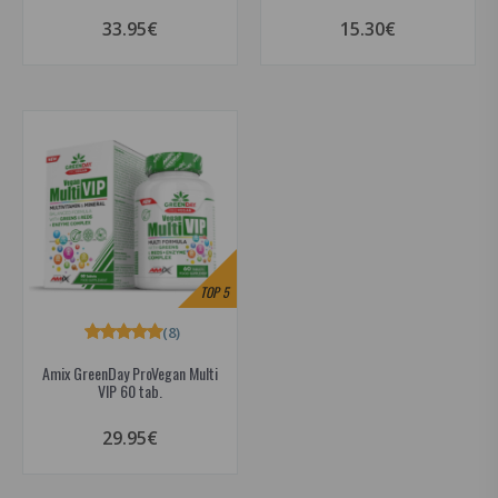
33.95€
15.30€
TOP
5
(8)
Amix GreenDay ProVegan Multi
VIP 60 tab.
29.95€