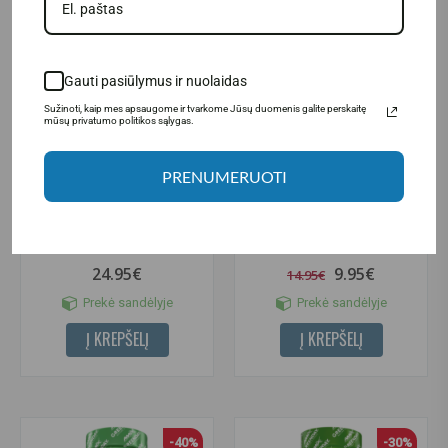
-33%
Gauti pasiūlymus ir nuolaidas
Sužinoti, kaip mes apsaugome ir tvarkome Jūsų duomenis galite perskaitę
mūsų privatumo politikos sąlygas.
PRENUMERUOTI
Amix GreenDay ProVegan IP-6 +
Amix GreenDay ProVegan
B6 90 kaps.
Selenium Natural 90 kaps.
24.95€
9.95€
14.95€
Prekė sandėlyje
Prekė sandėlyje
Į KREPŠELĮ
Į KREPŠELĮ
-40%
-30%