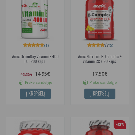
(1)
(5)
Amix GreenDay Vitamin E 400
Amix Nutrition B-Complex +
I.U. 200 kaps.
Vitamin C&E 90 kaps.
14.95€
17.50€
19.95€
Prekė sandėlyje
Prekė sandėlyje
Į KREPŠELĮ
Į KREPŠELĮ
-43%