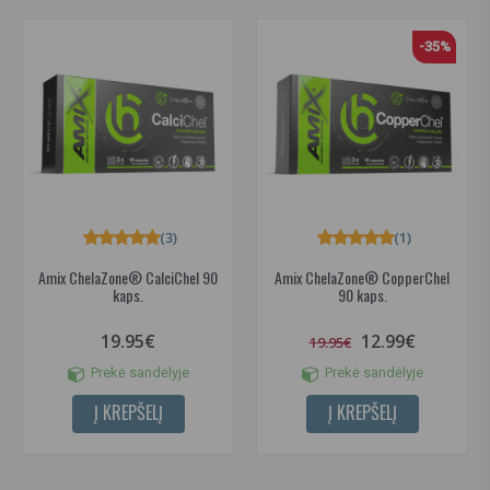
-35%
(3)
(1)
Amix ChelaZone® CalciChel 90
Amix ChelaZone® CopperChel
kaps.
90 kaps.
19.95€
12.99€
19.95€
Prekė sandėlyje
Prekė sandėlyje
Į KREPŠELĮ
Į KREPŠELĮ