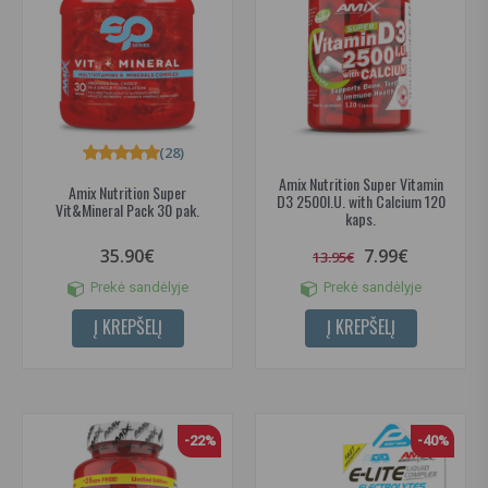
(28)
Amix Nutrition Super Vitamin
Amix Nutrition Super
D3 2500I.U. with Calcium 120
Vit&Mineral Pack 30 pak.
kaps.
35.90€
7.99€
13.95€
Prekė sandėlyje
Prekė sandėlyje
Į KREPŠELĮ
Į KREPŠELĮ
-22%
-40%