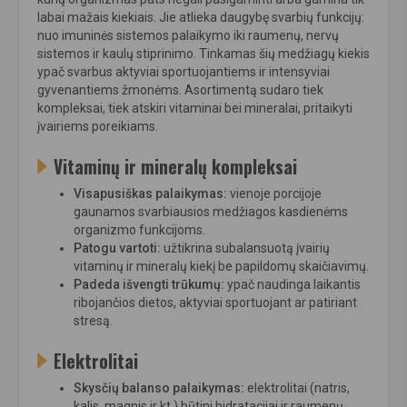
labai mažais kiekiais. Jie atlieka daugybę svarbių funkcijų:
nuo imuninės sistemos palaikymo iki raumenų, nervų
sistemos ir kaulų stiprinimo. Tinkamas šių medžiagų kiekis
ypač svarbus aktyviai sportuojantiems ir intensyviai
gyvenantiems žmonėms. Asortimentą sudaro tiek
kompleksai, tiek atskiri vitaminai bei mineralai, pritaikyti
įvairiems poreikiams.
Vitaminų ir mineralų kompleksai
Visapusiškas palaikymas:
vienoje porcijoje
gaunamos svarbiausios medžiagos kasdienėms
organizmo funkcijoms.
Patogu vartoti:
užtikrina subalansuotą įvairių
vitaminų ir mineralų kiekį be papildomų skaičiavimų.
Padeda išvengti trūkumų:
ypač naudinga laikantis
ribojančios dietos, aktyviai sportuojant ar patiriant
stresą.
Elektrolitai
Skysčių balanso palaikymas:
elektrolitai (natris,
kalis, magnis ir kt.) būtini hidratacijai ir raumenų