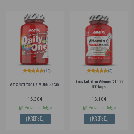
(12)
(2)
Amix Nutrition Vitamin C 1000
Amix Nutrition Daily One 60 tab.
100 kaps.
15.30€
13.10€
Prekė sandėlyje
Prekė sandėlyje
Į KREPŠELĮ
Į KREPŠELĮ