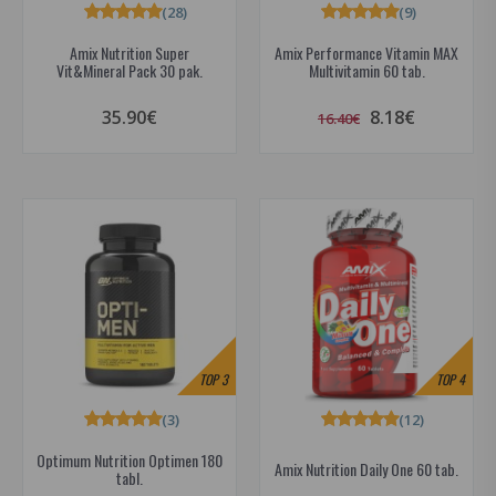
(28)
(9)
Amix Nutrition Super
Amix Performance Vitamin MAX
Vit&Mineral Pack 30 pak.
Multivitamin 60 tab.
35.90€
8.18€
16.40€
TOP
3
TOP
4
(3)
(12)
Optimum Nutrition Optimen 180
Amix Nutrition Daily One 60 tab.
tabl.