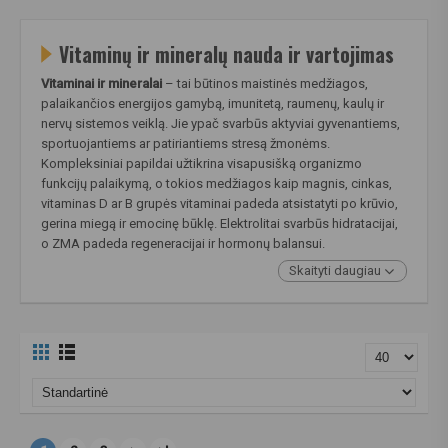
Vitaminų ir mineralų nauda ir vartojimas
Vitaminai ir mineralai
– tai būtinos maistinės medžiagos,
palaikančios energijos gamybą, imunitetą, raumenų, kaulų ir
nervų sistemos veiklą. Jie ypač svarbūs aktyviai gyvenantiems,
sportuojantiems ar patiriantiems stresą žmonėms.
Kompleksiniai papildai užtikrina visapusišką organizmo
funkcijų palaikymą, o tokios medžiagos kaip magnis, cinkas,
vitaminas D ar B grupės vitaminai padeda atsistatyti po krūvio,
gerina miegą ir emocinę būklę. Elektrolitai svarbūs hidratacijai,
o ZMA padeda regeneracijai ir hormonų balansui.
Skaityti daugiau