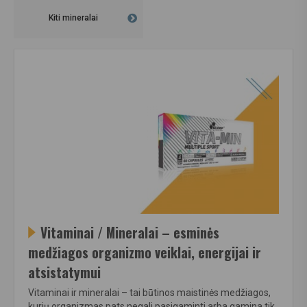
Kiti mineralai
Vitaminai / Mineralai – esminės
medžiagos organizmo veiklai, energijai ir
atsistatymui
Vitaminai ir mineralai – tai būtinos maistinės medžiagos,
kurių organizmas pats negali pasigaminti arba gamina tik