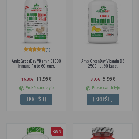
(1)
Amix GreenDay Vitamin C1000
Amix GreenDay Vitamin D3
Immuno Forte 60 kaps.
2500 I.U. 90 kaps.
11.95€
5.95€
16.30€
9.95€
Prekė sandėlyje
Prekė sandėlyje
Į KREPŠELĮ
Į KREPŠELĮ
-25%