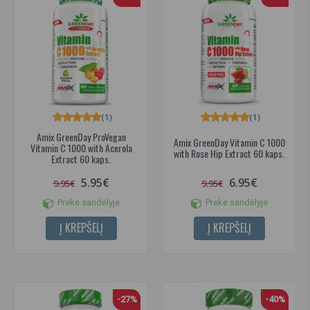
(1)
(1)
Amix GreenDay ProVegan
Amix GreenDay Vitamin C 1000
Vitamin C 1000 with Acerola
with Rose Hip Extract 60 kaps.
Extract 60 kaps.
5.95€
6.95€
9.95€
9.95€
Prekė sandėlyje
Prekė sandėlyje
Į KREPŠELĮ
Į KREPŠELĮ
-27%
-40%