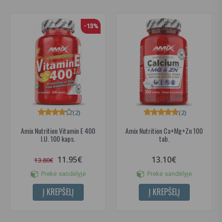
-13%
(2)
(2)
Amix Nutrition Vitamin E 400
Amix Nutrition Ca+Mg+Zn 100
I.U. 100 kaps.
tab.
11.95€
13.10€
13.80€
Prekė sandėlyje
Prekė sandėlyje
Į KREPŠELĮ
Į KREPŠELĮ