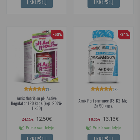
Į KREPŠELĮ
Į KREPŠELĮ
-50%
-31%
(1)
(7)
Amix Nutrition pH Active
Amix Performance D3-K2-Mg-
Regulator 120 kaps (exp. 2026-
Zn 90 kaps.
11-30)
12.50€
13.13€
24.95€
18.95€
Prekė sandėlyje
Prekė sandėlyje
Į KREPŠELĮ
Į KREPŠELĮ