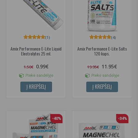
(1)
(4)
Amix Performance E-Lite Liquid
Amix Performance E-Lite Salts
Electrolytes 25 ml.
120 kaps.
0.99€
11.95€
1.50€
19.95€
Prekė sandėlyje
Prekė sandėlyje
Į KREPŠELĮ
Į KREPŠELĮ
-40%
-34%