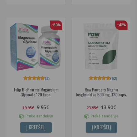
-50%
-42%
(2)
(62)
Tulip BioPharma Magnesium
Raw Powders Magnio
Glycinate 120 kaps.
bisglicinatas 500 mg. 120 kaps.
9.95€
13.90€
19.95€
23.95€
Prekė sandėlyje
Prekė sandėlyje
Į KREPŠELĮ
Į KREPŠELĮ