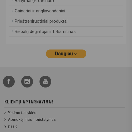
Baltymai (Proteinas)
Gaineriai ir angliavandeniai
Prieštreniruotiniai produktai
Riebalų degintojai ir L-karnitinas
Daugiau
KLIENTŲ APTARNAVIMAS
Pirkimo taisyklės
Apmokėjimas ir pristatymas
D.U.K