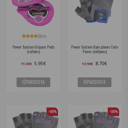
(1)
Power System Gripper Pads
Power System Gym gloves Cute
(rožinės)
Power (mėlynos)
5.95€
8.70€
11.30€
12.90€
IŠPARDUOTA
IŠPARDUOTA
-33%
-33%