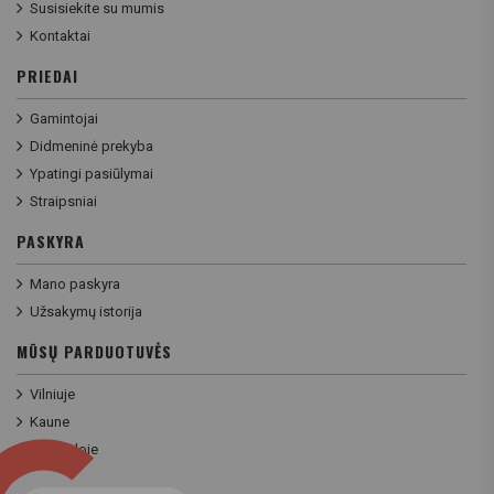
Susisiekite su mumis
Kontaktai
PRIEDAI
Gamintojai
Didmeninė prekyba
Ypatingi pasiūlymai
Straipsniai
PASKYRA
Mano paskyra
Užsakymų istorija
MŪSŲ PARDUOTUVĖS
Vilniuje
Kaune
Klaipėdoje