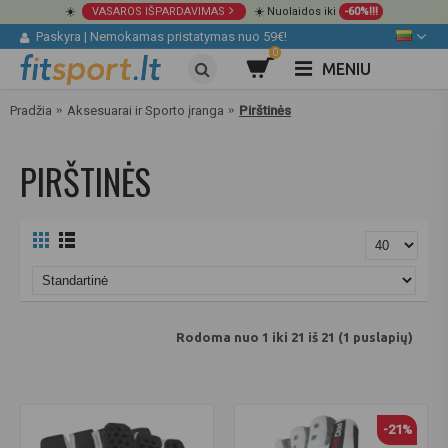
☀️
VASAROS IŠPARDAVIMAS
☀️ Nuolaidos iki
-60%!!!
Paskyra
|
Nemokamas pristatymas nuo 59€!
0
MENIU
Pradžia
Aksesuarai ir Sporto įranga
Pirštinės
PIRŠTINĖS
Rodoma nuo 1 iki 21 iš 21 (1 puslapių)
-21%