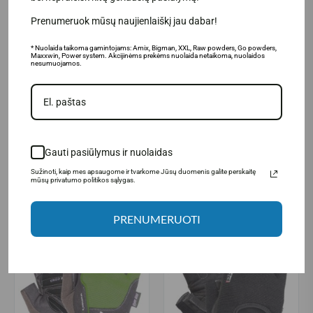
Prenumeruok mūsų naujienlaiškį jau dabar!
* Nuolaida taikoma gamintojams: Amix, Bigman, XXL, Raw powders, Go powders,
Maxxwin, Power system. Akcijinėms prekėms nuolaida netaikoma, nuolaidos
nesumuojamos.
Power System Gym gloves
Power System Gym gloves
Woman's Power (rožinės)
Woman's Power (violetinės)
12.90€
12.90€
Gauti pasiūlymus ir nuolaidas
IŠPARDUOTA
IŠPARDUOTA
Sužinoti, kaip mes apsaugome ir tvarkome Jūsų duomenis galite perskaitę
mūsų privatumo politikos sąlygas.
PRENUMERUOTI