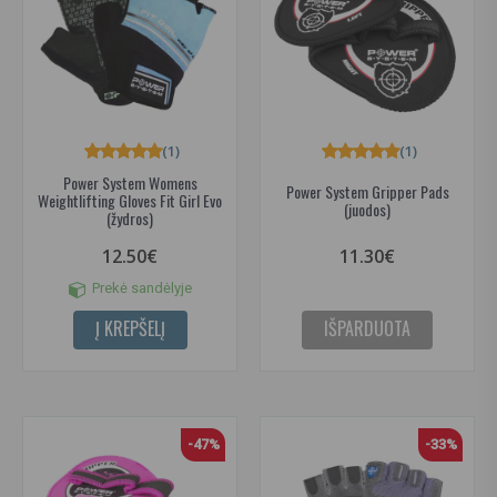
(1)
(1)
Power System Womens
Power System Gripper Pads
Weightlifting Gloves Fit Girl Evo
(juodos)
(žydros)
12.50€
11.30€
Prekė sandėlyje
Į KREPŠELĮ
IŠPARDUOTA
-47%
-33%