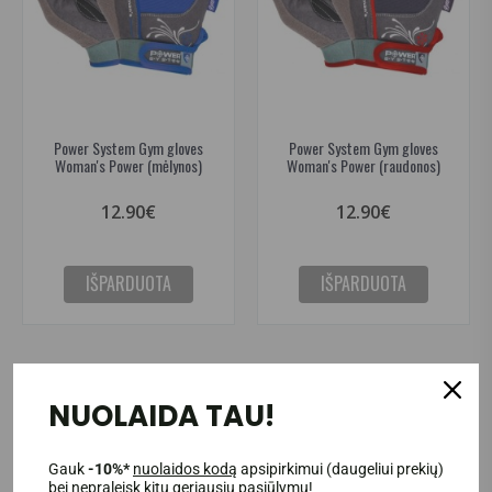
Power System Gym gloves
Power System Gym gloves
Woman's Power (mėlynos)
Woman's Power (raudonos)
12.90€
12.90€
IŠPARDUOTA
IŠPARDUOTA
NUOLAIDA TAU!
Gauk
-10%*
nuolaidos kodą
apsipirkimui (daugeliui prekių)
bei nepraleisk kitų geriausių pasiūlymų!