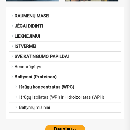
RAUMENŲ MASEI
JĖGAI DIDINTI
LIEKNĖJIMUI
IŠTVERMEI
SVEIKATINGUMO PAPILDAI
Aminorūgštys
Baltymai (Proteinas)
Išrūgų koncentratas (WPC)
Išrūgų Izoliatas (WPI) ir Hidroizoliatas (WPH)
Baltymų mišiniai
Daugiau