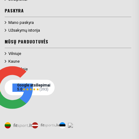
PASKYRA
Mano paskyra
Užsakymų istorija
MŪSŲ PARDUOTUVĖS
Vilniuje
Kaune
Klaipėdoje
Google atsiliepimai
5.0
★
★
★
★
★
(393)