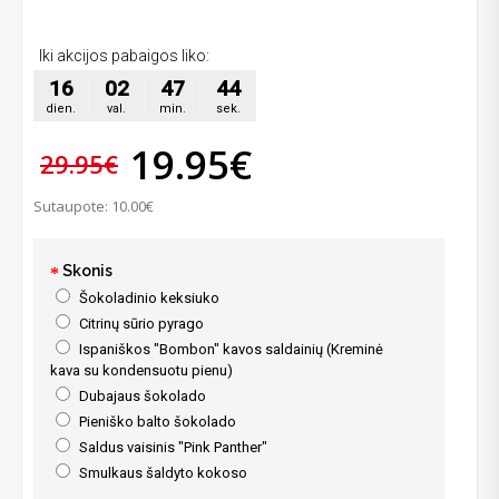
Iki akcijos pabaigos liko:
16
02
47
44
dien.
val.
min.
sek.
19.95€
29.95€
Sutaupote: 10.00€
Skonis
Šokoladinio keksiuko
Citrinų sūrio pyrago
Ispaniškos "Bombon" kavos saldainių (Kreminė
kava su kondensuotu pienu)
Dubajaus šokolado
Pieniško balto šokolado
Saldus vaisinis "Pink Panther"
Smulkaus šaldyto kokoso