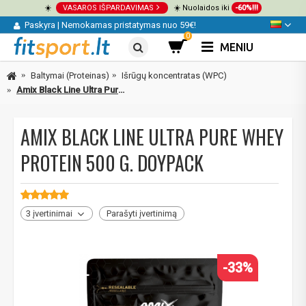
☀️
VASAROS IŠPARDAVIMAS
☀️ Nuolaidos iki
-60%!!!
Paskyra
|
Nemokamas pristatymas nuo 59€!
0
MENIU
Baltymai (Proteinas)
Išrūgų koncentratas (WPC)
Amix Black Line Ultra Pure Whey Protein 500 g. DOYPACK
AMIX BLACK LINE ULTRA PURE WHEY
PROTEIN 500 G. DOYPACK
3 įvertinimai
Parašyti įvertinimą
-33%