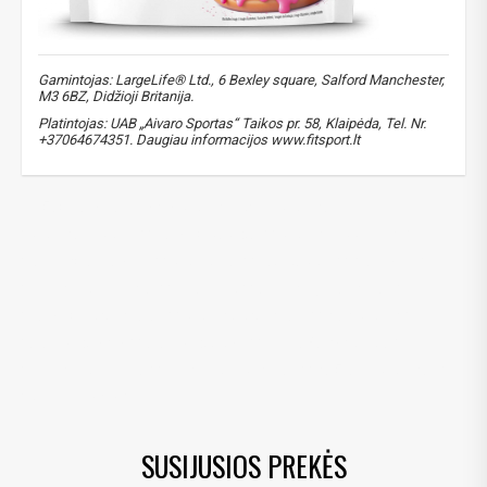
Gamintojas: LargeLife® Ltd., 6 Bexley square, Salford Manchester,
M3 6BZ, Didžioji Britanija.
Platintojas: UAB „Aivaro Sportas“ Taikos pr. 58, Klaipėda, Tel. Nr.
+37064674351. Daugiau informacijos www.fitsport.lt​
išrūgų baltymai
,
whey protein
,
Amix proteinas
,
proteinas sportui
,
baltymų papildai
,
protein supplement
,
raumenų atstatymui
,
probiotikai
,
LactoSpore
,
DigeZyme
,
virškinimo fermentai
,
be glitimo
,
geresnis įsisavinimas
,
baltymų koncentratas
,
protein concentrate
,
high protein
,
grass-fed whey
,
grass-fed cows
,
sveika žarnyno flora
,
virškinimo sistema
,
imuniteto stiprinimas
,
natūralus proteinas
,
premium whey
SUSIJUSIOS PREKĖS