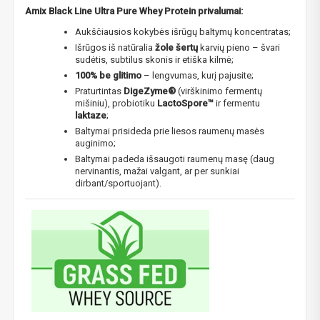
Amix Black Line Ultra Pure Whey Protein privalumai:
Aukščiausios kokybės išrūgų baltymų koncentratas;
Išrūgos iš natūralia
žole šertų
karvių pieno – švari
sudėtis, subtilus skonis ir etiška kilmė;
100% be glitimo
– lengvumas, kurį pajusite;
Praturtintas
DigeZyme®
(virškinimo fermentų
mišiniu), probiotiku
LactoSpore™
ir fermentu
laktaze
;
Baltymai prisideda prie liesos raumenų masės
auginimo;
Baltymai padeda išsaugoti raumenų masę (daug
nervinantis, mažai valgant, ar per sunkiai
dirbant/sportuojant).