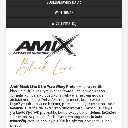
SUDEDAMOSIOS DALYS
VARTOJIMAS
ATSILIEPIMAI (3)
Amix Black Line Ultra Pure Whey Protein –
tai yra ne tik
klasikinis išrūgų baltymų koncentratas – tai naujos kartos
formulė, kuri palaiko Jūsų kūną kiekviename treniruočių ir
atsistatymo etape. Dėl virškinimo fermentų komplekso
DigeZyme®
kiekviena baltymų porcija geriau įsisavinama, todėl
nereikia jaudintis dėl skrandžio diskomforto. Taipogi, sudėtyje
yra
LactoSpore®
probiotikų kompleksas bei pridėtinis
laktazės
fermentas. Negana to, šie baltymai yra pagaminti iš
žole
mintančių
karvių pieno ir yra
100% be glitimo
ir be nereikalingų
priedų.