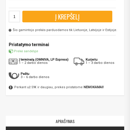
Į KREPŠELĮ
Šio gamintojo prekės parduodamos tik Lietuvoje, Latvijoje ir Estijoje.
Pristatymo terminai
Prekė sandėlyje
Į terminalą (OMNIVA, LP Express)
Kurjeriu
1 – 2 darbo dienos
1 – 3 darbo dienos
Paštu
3 – 6 darbo dienos
Perkant už 59€ ir daugiau, prekes pristatome
NEMOKAMAI!
APRAŠYMAS