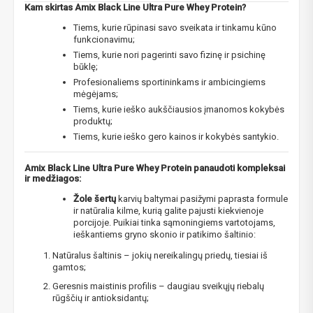
Kam skirtas Amix Black Line Ultra Pure Whey Protein?
Tiems, kurie rūpinasi savo sveikata ir tinkamu kūno
funkcionavimu;
Tiems, kurie nori pagerinti savo fizinę ir psichinę
būklę;
Profesionaliems sportininkams ir ambicingiems
mėgėjams;
Tiems, kurie ieško aukščiausios įmanomos kokybės
produktų;
Tiems, kurie ieško gero kainos ir kokybės santykio.
Amix Black Line Ultra Pure Whey Protein panaudoti kompleksai
ir medžiagos:
Žole šertų
karvių baltymai pasižymi paprasta formule
ir natūralia kilme, kurią galite pajusti kiekvienoje
porcijoje. Puikiai tinka sąmoningiems vartotojams,
ieškantiems gryno skonio ir patikimo šaltinio:
Natūralus šaltinis – jokių nereikalingų priedų, tiesiai iš
gamtos;
Geresnis maistinis profilis – daugiau sveikųjų riebalų
rūgščių ir antioksidantų;