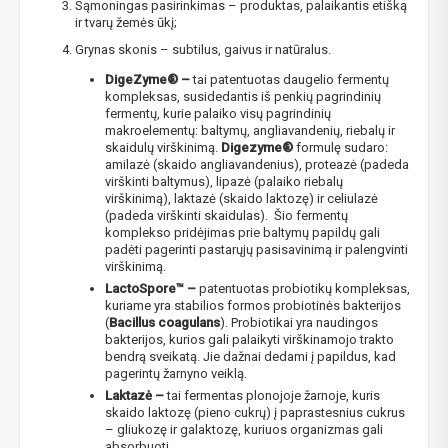
Sąmoningas pasirinkimas – produktas, palaikantis etišką
ir tvarų žemės ūkį;
Grynas skonis – subtilus, gaivus ir natūralus.
NUOLAIDA TAU!
DigeZyme® –
tai patentuotas daugelio fermentų
kompleksas, susidedantis iš penkių pagrindinių
Gauk
-10%*
nuolaidos kodą
apsipirkimui (daugeliui
fermentų, kurie palaiko visų pagrindinių
prekių) bei nepraleisk kitų geriausių pasiūlymų!
makroelementų: baltymų, angliavandenių, riebalų ir
skaidulų virškinimą.
Digezyme®
formulę sudaro:
Prenumeruok mūsų naujienlaiškį jau dabar!
amilazė (skaido angliavandenius), proteazė (padeda
virškinti baltymus), lipazė (palaiko riebalų
virškinimą), laktazė (skaido laktozę) ir celiulazė
* Nuolaida taikoma gamintojams: Amix, Bigman, XXL, Raw powders, Go
powders, Maxxwin, Power system. Akcijinėms prekėms nuolaida netaikoma,
(padeda virškinti skaidulas). Šio fermentų
nuolaidos nesumuojamos.
komplekso pridėjimas prie baltymų papildų gali
padėti pagerinti pastarųjų pasisavinimą ir palengvinti
virškinimą.​
LactoSpore™ –
patentuotas probiotikų kompleksas,
kuriame yra stabilios formos probiotinės bakterijos
(
Bacillus coagulans
). Probiotikai yra naudingos
bakterijos, kurios gali palaikyti virškinamojo trakto
Gauti pasiūlymus ir nuolaidas
bendrą sveikatą. Jie dažnai dedami į papildus, kad
pagerintų žarnyno veiklą.
Sužinoti, kaip mes apsaugome ir tvarkome Jūsų duomenis galite
perskaitę mūsų privatumo politikos sąlygas.
Laktazė –
tai fermentas plonojoje žarnoje, kuris
skaido laktozę (pieno cukrų) į paprastesnius cukrus
– gliukozę ir galaktozę, kuriuos organizmas gali
PRENUMERUOTI
absorbuoti.