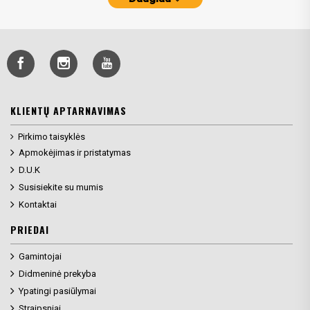
KLIENTŲ APTARNAVIMAS
Pirkimo taisyklės
Apmokėjimas ir pristatymas
D.U.K
Susisiekite su mumis
Kontaktai
PRIEDAI
Gamintojai
Didmeninė prekyba
Ypatingi pasiūlymai
Straipsniai