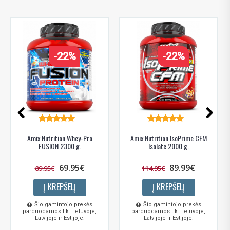
-22%
-22%
Amix Nutrition Whey-Pro
Amix Nutrition IsoPrime CFM
FUSION 2300 g.
Isolate 2000 g.
69.95€
89.99€
89.95€
114.95€
Į KREPŠELĮ
Į KREPŠELĮ
Šio gamintojo prekės
Šio gamintojo prekės
parduodamos tik Lietuvoje,
parduodamos tik Lietuvoje,
Latvijoje ir Estijoje.
Latvijoje ir Estijoje.