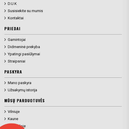
D.U.K
Susisiekite su mumis
Kontaktai
PRIEDAI
Gamintojai
Didmeninė prekyba
Ypatingi pasiūlymai
Straipsniai
PASKYRA
Mano paskyra
Užsakymų istorija
MŪSŲ PARDUOTUVĖS
Vilniuje
Kaune
Klaipėdoje