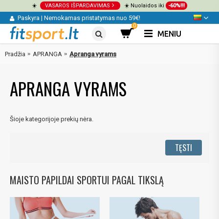
☀️
VASAROS IŠPARDAVIMAS
☀️ Nuolaidos iki
-60%!!!
Paskyra
|
Nemokamas pristatymas nuo 59€!
0
MENIU
Pradžia
APRANGA
Apranga vyrams
APRANGA VYRAMS
Šioje kategorijoje prekių nėra.
TĘSTI
MAISTO PAPILDAI SPORTUI PAGAL TIKSLĄ