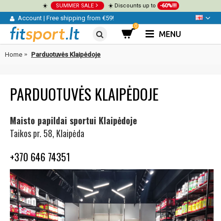
☀️
SUMMER SALE
☀️ Discounts up to
-60%!!!
Account
|
Free shipping from €59!
0
MENU
Home
Parduotuvės Klaipėdoje
PARDUOTUVĖS KLAIPĖDOJE
Maisto papildai sportui Klaipėdoje
Taikos pr. 58, Klaipėda
+370 646 74351