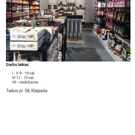
Darbo laikas:
I - V 9 - 19 val.
VI 11 - 15 val.
VII - nedirbame
Taikos pr. 58, Klaipėda