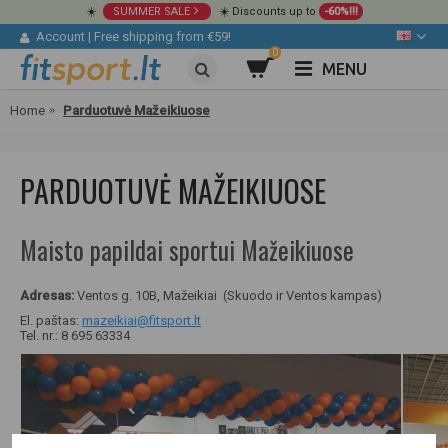
☀️
SUMMER SALE
☀️ Discounts up to
-60%!!!
Account
|
Free shipping from €59!
0
MENU
Home
Parduotuvė Mažeikiuose
PARDUOTUVĖ MAŽEIKIUOSE
Maisto papildai sportui Mažeikiuose
Adresas:
Ventos g. 10B, Mažeikiai (Skuodo ir Ventos kampas)
El. paštas:
mazeikiai@fitsport.lt
Tel. nr.: 8 695 63334