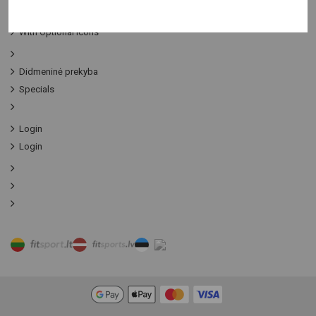
Contact Us
With Optional Icons
Didmeninė prekyba
Specials
Login
Login