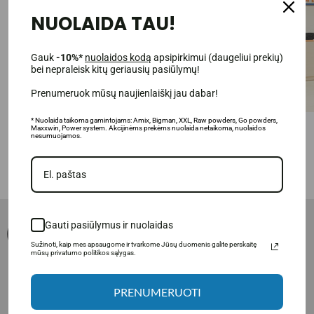
NUOLAIDA TAU!
Gauk
-10%*
nuolaidos kodą
apsipirkimui (daugeliui prekių)
bei nepraleisk kitų geriausių pasiūlymų!
Prenumeruok mūsų naujienlaiškį jau dabar!
Laukiame Jūsų atvykstant!
* Nuolaida taikoma gamintojams: Amix, Bigman, XXL, Raw powders, Go powders,
Maxxwin, Power system. Akcijinėms prekėms nuolaida netaikoma, nuolaidos
nesumuojamos.
Ventos g. 10B, Mažeikiai (Skuodo ir Ventos kampas)
Gauti pasiūlymus ir nuolaidas
Sužinoti, kaip mes apsaugome ir tvarkome Jūsų duomenis galite perskaitę
mūsų privatumo politikos sąlygas.
Purchase rules
PRENUMERUOTI
PAYMENT AND DELIVERY
FAQ