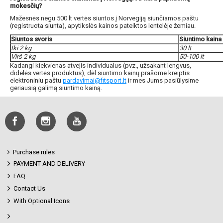
mokesčių?
Mažesnės negu 500 lt vertės siuntos į Norvegiją siunčiamos paštu
(registruota siunta), apytikslės kainos pateiktos lentelėje žemiau.
Siuntos svoris
Siuntimo kaina
Iki 2 kg
30 lt
Virš 2 kg
50-100 lt
Kadangi kiekvienas atvejis individualus (pvz., užsakant lengvus,
didelės vertės produktus), dėl siuntimo kainų prašome kreiptis
elektroniniu paštu
pardavimai@fitsport.lt
ir mes Jums pasiūlysime
geriausią galimą siuntimo kainą.
Purchase rules
PAYMENT AND DELIVERY
FAQ
Contact Us
With Optional Icons