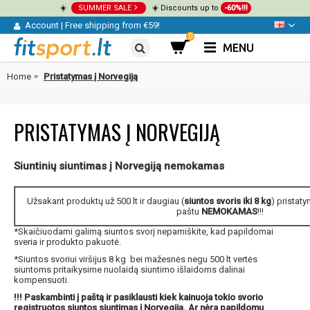
☀️
SUMMER SALE
☀️ Discounts up to
-60%!!!
Account
|
Free shipping from €59!
0
MENU
Home
Pristatymas į Norvegiją
PRISTATYMAS Į NORVEGIJĄ
Siuntinių siuntimas į Norvegiją nemokamas
Užsakant produktų už 500 lt ir daugiau (
siuntos svoris iki 8 kg
) pristaty
paštu
NEMOKAMAS
!!!
*Skaičiuodami galimą siuntos svorį nepamiškite, kad papildomai
sveria ir produkto pakuotė.
*Siuntos svoriui viršijus 8 kg bei mažesnės negu 500 lt vertės
siuntoms pritaikysime nuolaidą siuntimo išlaidoms dalinai
kompensuoti.
!!! Paskambinti į paštą ir pasiklausti kiek kainuoja tokio svorio
registruotos siuntos siuntimas į Norvegiją. Ar nėra papildomų