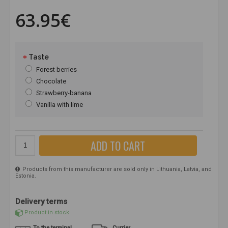
63.95€
Taste
Forest berries
Chocolate
Strawberry-banana
Vanilla with lime
ADD TO CART
Products from this manufacturer are sold only in Lithuania, Latvia, and
Estonia.
Delivery terms
Product in stock
To the terminal
Currier