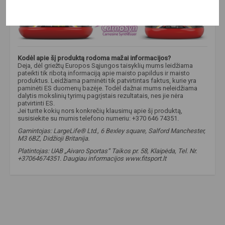
Kodėl apie šį produktą rodoma mažai informacijos?
Deja, dėl griežtų Europos Sąjungos taisyklių mums leidžiama
pateikti tik ribotą informaciją apie maisto papildus ir maisto
produktus. Leidžiama paminėti tik patvirtintas faktus, kurie yra
paminėti ES duomenų bazėje. Todėl dažnai mums neleidžiama
dalytis mokslinių tyrimų pagrįstais rezultatais, nes jie nėra
patvirtinti ES.
Jei turite kokių nors konkrečių klausimų apie šį produktą,
susisiekite su mumis telefono numeriu: +370 646 74351.
Gamintojas: LargeLife® Ltd., 6 Bexley square, Salford Manchester,
M3 6BZ, Didžioji Britanija.
Platintojas: UAB „Aivaro Sportas“ Taikos pr. 58, Klaipėda, Tel. Nr.
+37064674351. Daugiau informacijos www.fitsport.lt
amix anabolic monster beef protein
,
amix beef
,
beef protein
,
proteinas sportuojantiems
,
baltymai
,
atsistatymui
,
kreatinas
,
azoto skatintojai
,
elektrolitai
,
jautiena
,
jautienos baltymai
,