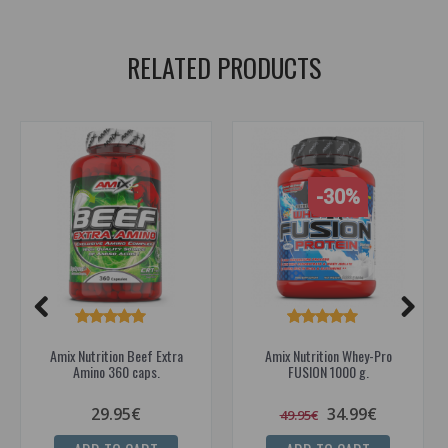
jautienos proteinas
,
beef
,
anabolic
,
proteinas
RELATED PRODUCTS
-30%
Amix Nutrition Beef Extra
Amix Nutrition Whey-Pro
Amino 360 caps.
FUSION 1000 g.
29.95€
34.99€
49.95€