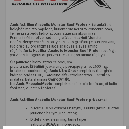
Amix Nutrition Anabolic Monster Beef Protein​ -
tai aukštos
kokybės maisto papildas, kuriame yra net 90% koncentruotas,
fermentiniu būdu hidrolizuotas jautienos albuminas.
Fermentinė hidrolizė padeda greičiau įsisavinti Monster
Beef sudėtyje esančius baltymus - kuo greičiau jie bus įssavinti,
tuo greičiau organizmas juos skaidys į laisvas amino
rūgštis.
Amix Nutrition Anabolic Monster Beef Protein
sudėtyje
yra visos žmogaus organizmui reikalingos amino rūgštys.
Šis jautienos hidrolizatas, taipogi, yra
praturtintas
kreatinu
(kiekvienoje porcijoje yra net 2500 mg.
kreatino monohidrato),
Amix Nitro Shot
kompleksu (L-arginio
hidrochloridas HCL, L-arginino alfaketoglutaratas, L-citrulino
malatas, beta alaninas
CarnoSyn®
),
bei
Amix PhosphoMatrix
kompleksu (di-kalcio fosfatas, di-kalio
fosfatas, di-natrio fosfatas).
Amix Nutrition Anabolic Monster Beef Protein privalumai:
Aukščiausios kokybės baltymų šaltinis (hidrolizuotas
jautienos baltymų izoliatas);
Didelis kiekis esminių, tame tarpe ir
šakotųjų
BCAA
aminorūgščių;