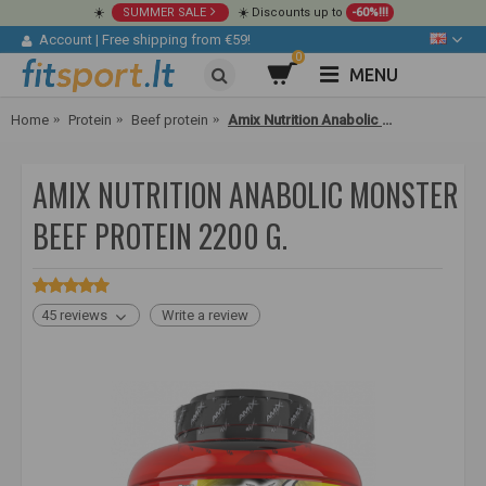
☀️
SUMMER SALE
☀️ Discounts up to
-60%!!!
Account
|
Free shipping from €59!
0
MENU
Home
Protein
Beef protein
Amix Nutrition Anabolic Monster Beef Protein 2200 g.
AMIX NUTRITION ANABOLIC MONSTER
BEEF PROTEIN 2200 G.
45 reviews
Write a review