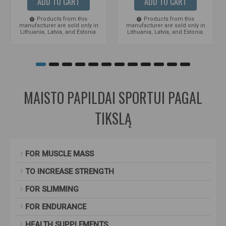
ADD TO CART
ADD TO CART
Products from this
Products from this
manufacturer are sold only in
manufacturer are sold only in
Lithuania, Latvia, and Estonia.
Lithuania, Latvia, and Estonia.
MAISTO PAPILDAI SPORTUI PAGAL
TIKSLĄ
FOR MUSCLE MASS
TO INCREASE STRENGTH
FOR SLIMMING
FOR ENDURANCE
HEALTH SUPPLEMENTS