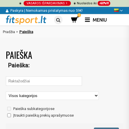
☀️
VASAROS IŠPARDAVIMAS
☀️ Nuolaidos iki
-60%!!!
Paskyra
|
Nemokamas pristatymas nuo 59€!
0
MENIU
Pradžia
Paieška
PAIEŠKA
Paieška:
Paieška subkategorijose
Įtraukti paiešką prekių aprašymuose