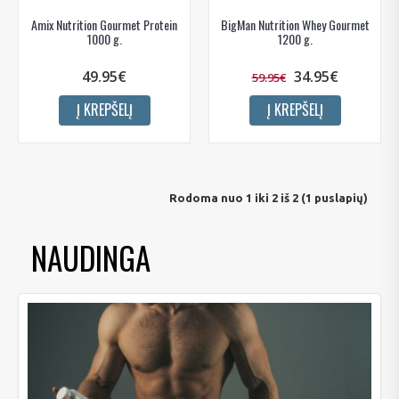
Amix Nutrition Gourmet Protein
BigMan Nutrition Whey Gourmet
1000 g.
1200 g.
49.95€
34.95€
59.95€
Į KREPŠELĮ
Į KREPŠELĮ
Rodoma nuo 1 iki 2 iš 2 (1 puslapių)
NAUDINGA