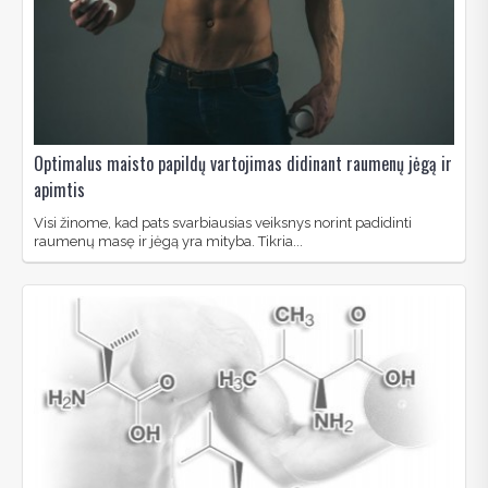
Optimalus maisto papildų vartojimas didinant raumenų jėgą ir
apimtis
Visi žinome, kad pats svarbiausias veiksnys norint padidinti
raumenų masę ir jėgą yra mityba. Tikria...