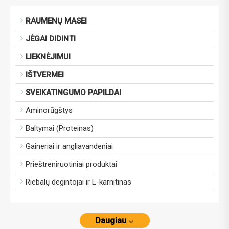
RAUMENŲ MASEI
JĖGAI DIDINTI
LIEKNĖJIMUI
IŠTVERMEI
SVEIKATINGUMO PAPILDAI
Aminorūgštys
Baltymai (Proteinas)
Gaineriai ir angliavandeniai
Prieštreniruotiniai produktai
Riebalų degintojai ir L-karnitinas
Daugiau