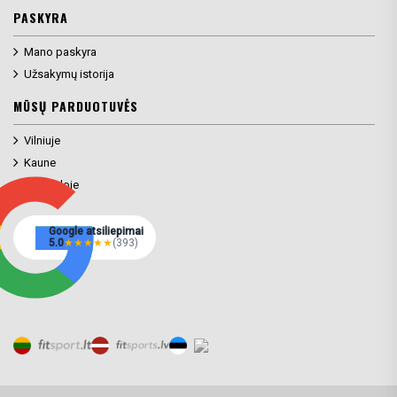
PASKYRA
Mano paskyra
Užsakymų istorija
MŪSŲ PARDUOTUVĖS
Vilniuje
Kaune
Klaipėdoje
Google atsiliepimai
5.0
★
★
★
★
★
(393)