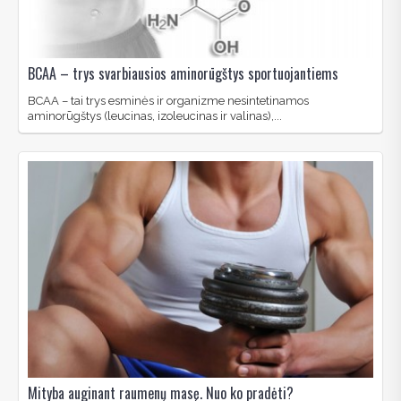
BCAA – trys svarbiausios aminorūgštys sportuojantiems
BCAA – tai trys esminės ir organizme nesintetinamos
aminorūgštys (leucinas, izoleucinas ir valinas),...
Mityba auginant raumenų masę. Nuo ko pradėti?