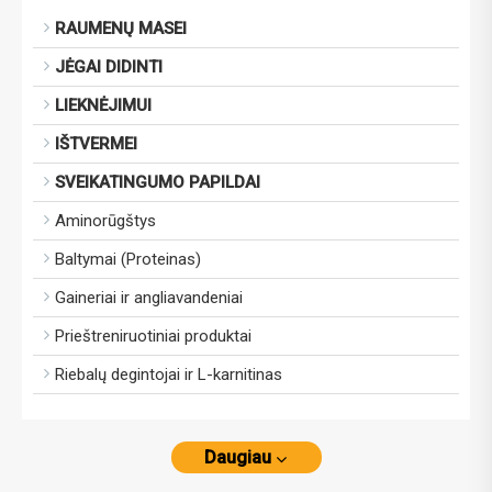
RAUMENŲ MASEI
JĖGAI DIDINTI
LIEKNĖJIMUI
IŠTVERMEI
SVEIKATINGUMO PAPILDAI
Aminorūgštys
Baltymai (Proteinas)
Gaineriai ir angliavandeniai
Prieštreniruotiniai produktai
Riebalų degintojai ir L-karnitinas
Daugiau