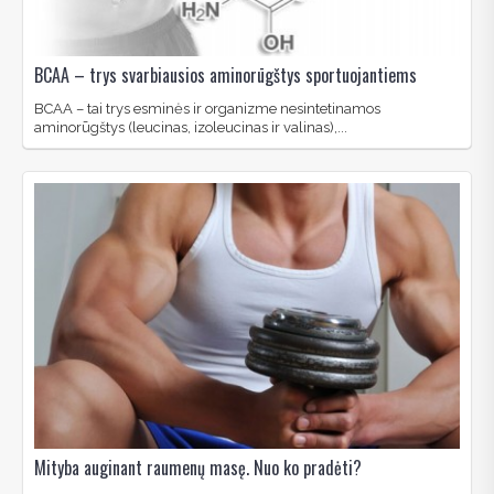
BCAA – trys svarbiausios aminorūgštys sportuojantiems
BCAA – tai trys esminės ir organizme nesintetinamos
aminorūgštys (leucinas, izoleucinas ir valinas),...
Mityba auginant raumenų masę. Nuo ko pradėti?