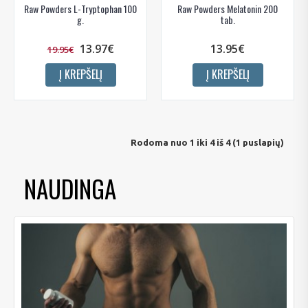
Raw Powders L-Tryptophan 100
Raw Powders Melatonin 200
g.
tab.
13.97€
13.95€
19.95€
Į KREPŠELĮ
Į KREPŠELĮ
Rodoma nuo 1 iki 4 iš 4 (1 puslapių)
NAUDINGA