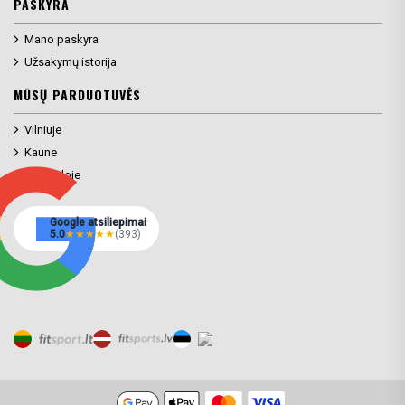
PASKYRA
Mano paskyra
Užsakymų istorija
MŪSŲ PARDUOTUVĖS
Vilniuje
Kaune
Klaipėdoje
Google atsiliepimai
5.0
★
★
★
★
★
(393)