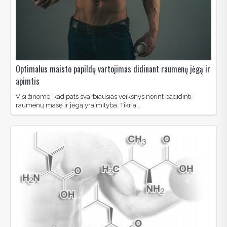
Optimalus maisto papildų vartojimas didinant raumenų jėgą ir
apimtis
Visi žinome, kad pats svarbiausias veiksnys norint padidinti
raumenų masę ir jėgą yra mityba. Tikria...