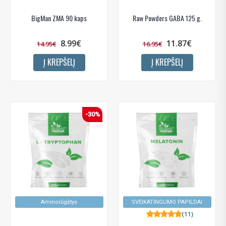
BigMan ZMA 90 kaps
Raw Powders GABA 125 g.
8.99€
11.87€
14.95€
16.95€
Į KREPŠELĮ
Į KREPŠELĮ
-30%
Aminorūgštys
SVEIKATINGUMO PAPILDAI
(11)