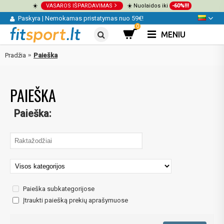
☀️
VASAROS IŠPARDAVIMAS
☀️ Nuolaidos iki
-60%!!!
Paskyra
|
Nemokamas pristatymas nuo 59€!
0
MENIU
Pradžia
Paieška
PAIEŠKA
Paieška:
Paieška subkategorijose
Įtraukti paiešką prekių aprašymuose