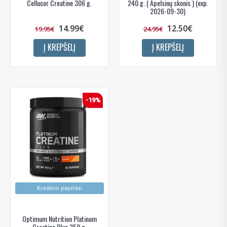
Cellucor Creatine 306 g.
240 g. ( Apelsinų skonis ) (exp.
2026-09-30)
14.99€
12.50€
19.95€
24.95€
Į KREPŠELĮ
Į KREPŠELĮ
-19%
Kreatino papildai
Optimum Nutrition Platinum
Creatine Plus 350 g.