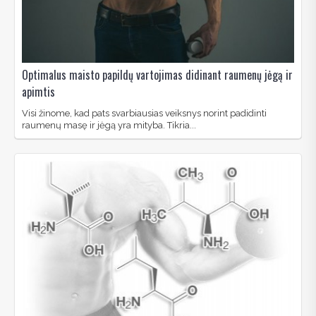
Optimalus maisto papildų vartojimas didinant raumenų jėgą ir
apimtis
Visi žinome, kad pats svarbiausias veiksnys norint padidinti
raumenų masę ir jėgą yra mityba. Tikria...