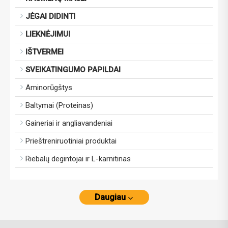
JĖGAI DIDINTI
LIEKNĖJIMUI
IŠTVERMEI
SVEIKATINGUMO PAPILDAI
Aminorūgštys
Baltymai (Proteinas)
Gaineriai ir angliavandeniai
Prieštreniruotiniai produktai
Riebalų degintojai ir L-karnitinas
Daugiau