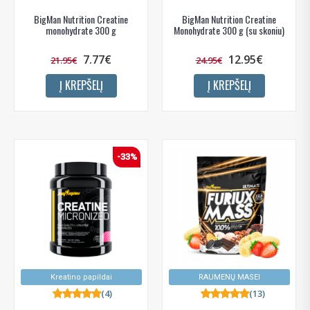
BigMan Nutrition Creatine
BigMan Nutrition Creatine
monohydrate 300 g
Monohydrate 300 g (su skoniu)
7.77€
12.95€
21.95€
24.95€
Į KREPŠELĮ
Į KREPŠELĮ
-33%
Kreatino papildai
RAUMENŲ MASEI
(4)
(13)