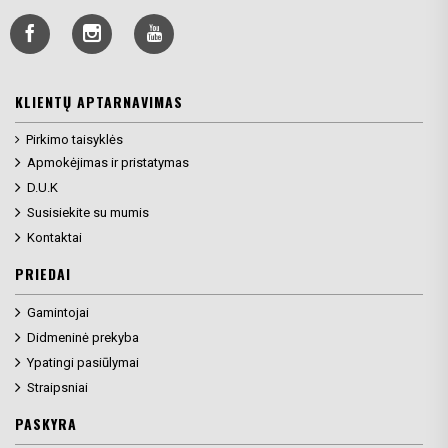
KLIENTŲ APTARNAVIMAS
Pirkimo taisyklės
Apmokėjimas ir pristatymas
D.U.K
Susisiekite su mumis
Kontaktai
PRIEDAI
Gamintojai
Didmeninė prekyba
Ypatingi pasiūlymai
Straipsniai
PASKYRA