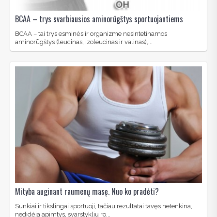
BCAA – trys svarbiausios aminorūgštys sportuojantiems
BCAA – tai trys esminės ir organizme nesintetinamos
aminorūgštys (leucinas, izoleucinas ir valinas),...
Mityba auginant raumenų masę. Nuo ko pradėti?
Sunkiai ir tikslingai sportuoji, tačiau rezultatai tavęs netenkina,
nedidėja apimtys, svarstyklių ro...