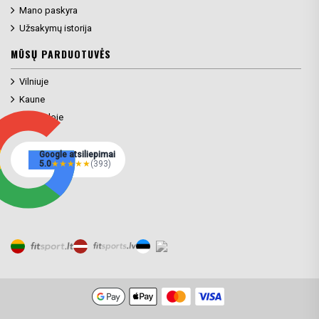
Mano paskyra
Užsakymų istorija
MŪSŲ PARDUOTUVĖS
Vilniuje
Kaune
Klaipėdoje
Google atsiliepimai
5.0
★
★
★
★
★
(393)