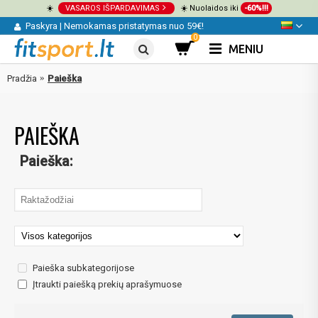
☀️
VASAROS IŠPARDAVIMAS
☀️ Nuolaidos iki
-60%!!!
Paskyra
|
Nemokamas pristatymas nuo 59€!
0
MENIU
Pradžia
Paieška
PAIEŠKA
Paieška:
Paieška subkategorijose
Įtraukti paiešką prekių aprašymuose