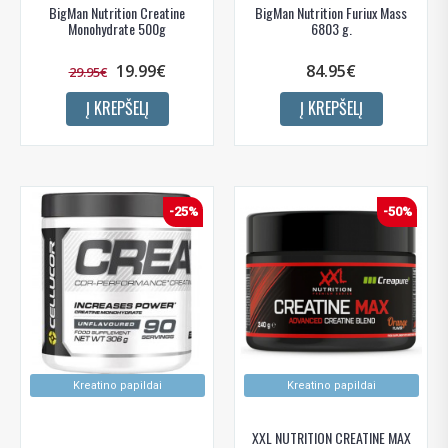
BigMan Nutrition Creatine
BigMan Nutrition Furiux Mass
Monohydrate 500g
6803 g.
19.99€
84.95€
29.95€
Į KREPŠELĮ
Į KREPŠELĮ
-25%
-50%
Kreatino papildai
Kreatino papildai
XXL NUTRITION CREATINE MAX