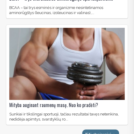
BCAA – tai trys esminės ir organizme nesintetinamos
aminorūgštys (leucinas, izoleucinas ir valinas),...
Mityba auginant raumenų masę. Nuo ko pradėti?
Sunkiai ir tikslingai sportuoji, tačiau rezultatai tavęs netenkina,
nedidėja apimtys, svarstyklių ro...