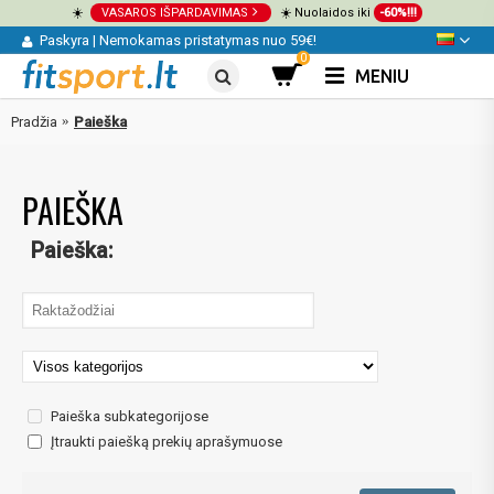
☀️
VASAROS IŠPARDAVIMAS
☀️ Nuolaidos iki
-60%!!!
Paskyra
|
Nemokamas pristatymas nuo 59€!
0
MENIU
Pradžia
Paieška
PAIEŠKA
Paieška:
Paieška subkategorijose
Įtraukti paiešką prekių aprašymuose