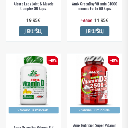
Alzuro Labs Joint & Muscle
Amix GreenDay Vitamin C1000
Complex 90 kaps.
Immuno Forte 60 kaps.
19.95€
11.95€
16.30€
Į KREPŠELĮ
Į KREPŠELĮ
-40%
-43%
Vitaminai ir mineralai
Vitaminai ir mineralai
Amix Nutrition Super Vitamin
Amix GreenDay Vitamin D3