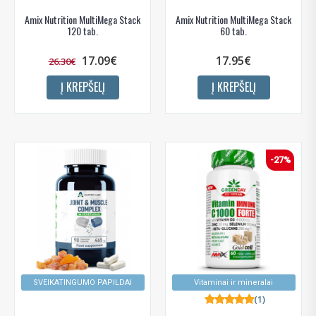
Amix Nutrition MultiMega Stack
Amix Nutrition MultiMega Stack
120 tab.
60 tab.
17.09€
17.95€
26.30€
Į KREPŠELĮ
Į KREPŠELĮ
-27%
SVEIKATINGUMO PAPILDAI
Vitaminai ir mineralai
(1)