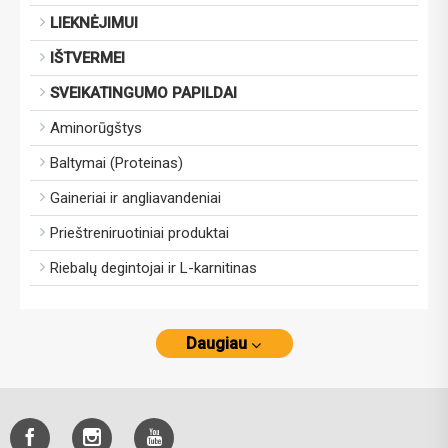
LIEKNĖJIMUI
IŠTVERMEI
SVEIKATINGUMO PAPILDAI
Aminorūgštys
Baltymai (Proteinas)
Gaineriai ir angliavandeniai
Prieštreniruotiniai produktai
Riebalų degintojai ir L-karnitinas
Daugiau