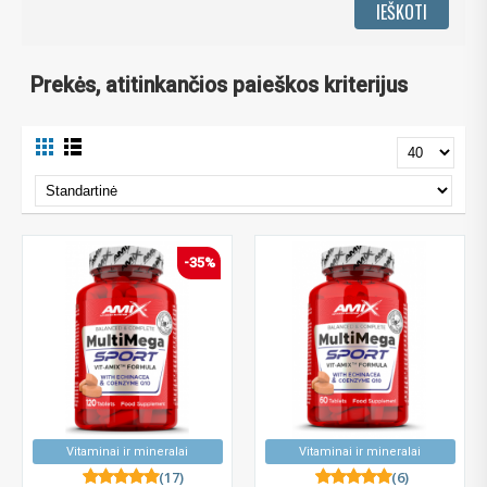
Prekės, atitinkančios paieškos kriterijus
-35%
Vitaminai ir mineralai
Vitaminai ir mineralai
(17)
(6)