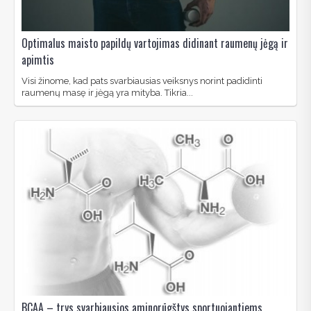
Optimalus maisto papildų vartojimas didinant raumenų jėgą ir
apimtis
Visi žinome, kad pats svarbiausias veiksnys norint padidinti
raumenų masę ir jėgą yra mityba. Tikria...
BCAA – trys svarbiausios aminorūgštys sportuojantiems