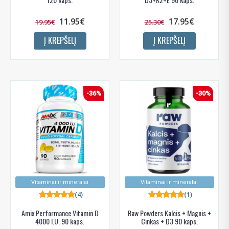
11.95€
17.95€
19.95€
25.30€
Į KREPŠELĮ
Į KREPŠELĮ
-36%
-30%
Vitaminai ir mineralai
Vitaminai ir mineralai
(4)
(1)
Amix Performance Vitamin D
Raw Powders Kalcis + Magnis +
4000 I.U. 90 kaps.
Cinkas + D3 90 kaps.