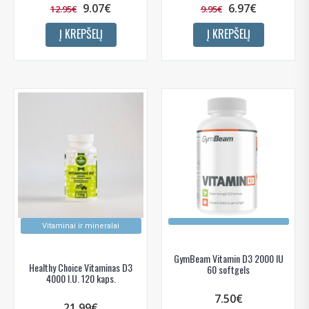
9.07€
6.97€
12.95€
9.95€
Į KREPŠELĮ
Į KREPŠELĮ
Vitaminai ir mineralai
GymBeam Vitamin D3 2000 IU
Healthy Choice Vitaminas D3
60 softgels
4000 I.U. 120 kaps.
7.50€
21.99€