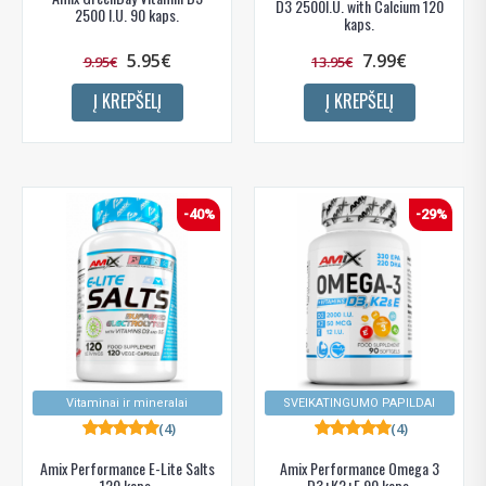
D3 2500I.U. with Calcium 120
2500 I.U. 90 kaps.
kaps.
5.95€
7.99€
9.95€
13.95€
Į KREPŠELĮ
Į KREPŠELĮ
-40%
-29%
Vitaminai ir mineralai
SVEIKATINGUMO PAPILDAI
(4)
(4)
Amix Performance E-Lite Salts
Amix Performance Omega 3
120 kaps.
D3+K2+E 90 kaps.