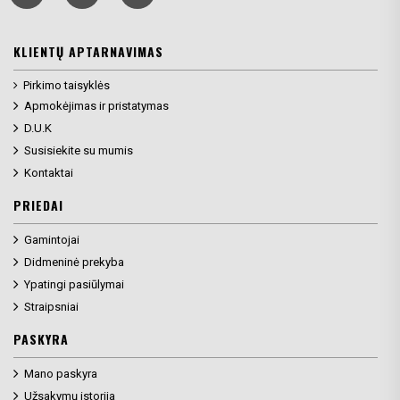
KLIENTŲ APTARNAVIMAS
Pirkimo taisyklės
Apmokėjimas ir pristatymas
D.U.K
Susisiekite su mumis
Kontaktai
PRIEDAI
Gamintojai
Didmeninė prekyba
Ypatingi pasiūlymai
Straipsniai
PASKYRA
Mano paskyra
Užsakymų istorija