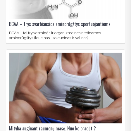
BCAA – trys svarbiausios aminorūgštys sportuojantiems
BCAA – tai trys esminės ir organizme nesintetinamos
aminorūgštys (leucinas, izoleucinas ir valinas),...
Mityba auginant raumenų masę. Nuo ko pradėti?