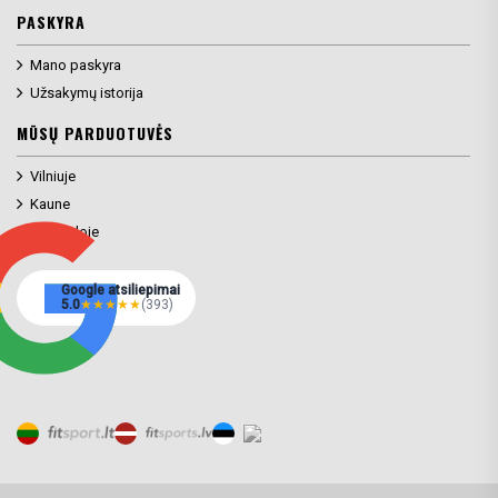
PASKYRA
Mano paskyra
Užsakymų istorija
MŪSŲ PARDUOTUVĖS
Vilniuje
Kaune
Klaipėdoje
Google atsiliepimai
5.0
★
★
★
★
★
(393)