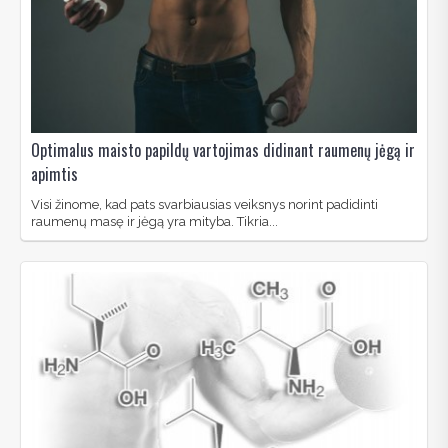
Optimalus maisto papildų vartojimas didinant raumenų jėgą ir
apimtis
Visi žinome, kad pats svarbiausias veiksnys norint padidinti
raumenų masę ir jėgą yra mityba. Tikria...