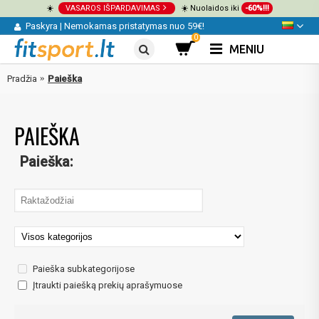
☀️
VASAROS IŠPARDAVIMAS
☀️ Nuolaidos iki
-60%!!!
Paskyra
|
Nemokamas pristatymas nuo 59€!
0
MENIU
Pradžia
Paieška
PAIEŠKA
Paieška:
Paieška subkategorijose
Įtraukti paiešką prekių aprašymuose