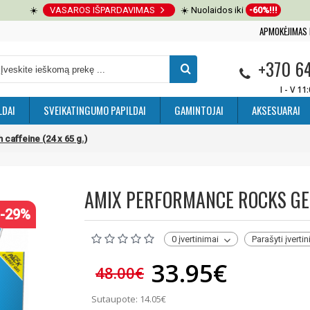
☀️
VASAROS IŠPARDAVIMAS
☀️ Nuolaidos iki
-60%!!!
APMOKĖJIMAS 
+370 6
I - V 11
LDAI
SVEIKATINGUMO PAPILDAI
GAMINTOJAI
AKSESUARAI
caffeine (24 x 65 g.)
AMIX PERFORMANCE ROCKS GEL 
-29%
0 įvertinimai
Parašyti įverti
33.95€
48.00€
Sutaupote: 14.05€