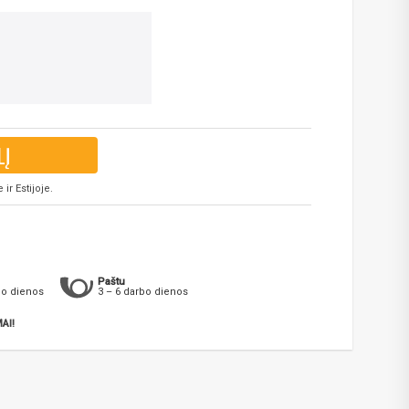
LĮ
ir Estijoje.
Paštu
bo dienos
3 – 6 darbo dienos
AI!