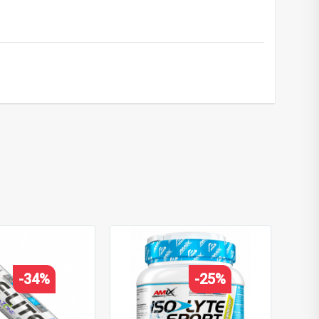
orto gelis
,
caffeine energy gel
,
carb gel
,
endurance gel
,
-34%
-25%