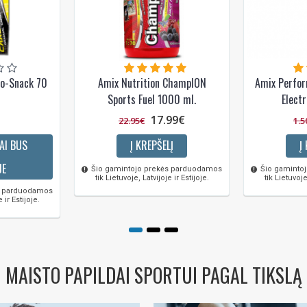
o-Snack 70
Amix Nutrition ChampION
Amix Perfor
Sports Fuel 1000 ml.
Electr
17.99€
22.95€
1.5
AI BUS
Į KREPŠELĮ
Į
JE
Šio gamintojo prekės parduodamos
Šio gaminto
tik Lietuvoje, Latvijoje ir Estijoje.
tik Lietuvoje
s parduodamos
 ir Estijoje.
MAISTO PAPILDAI SPORTUI PAGAL TIKSLĄ