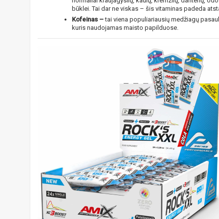
normaliai kraujagyslių, kaulų, kremzlių, dantenų, odo
būklei. Tai dar ne viskas – šis vitaminas padeda ats
Kofeinas –
tai viena populiariausių medžiagų pasaul
kuris naudojamas maisto papilduose.