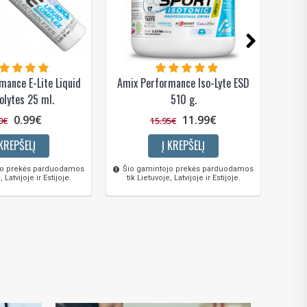
mance E-Lite Liquid
Amix Performance Iso-Lyte ESD
Amix 
olytes 25 ml.
510 g.
0.99€
11.99€
0€
15.95€
 KREPŠELĮ
Į KREPŠELĮ
jo prekės parduodamos
Šio gamintojo prekės parduodamos
Šio 
, Latvijoje ir Estijoje.
tik Lietuvoje, Latvijoje ir Estijoje.
tik