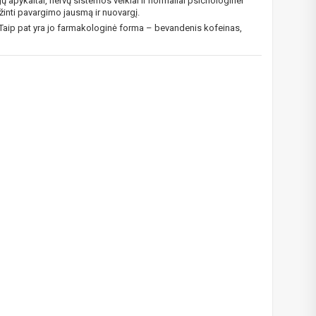
ų apykaitai, nervų sistemos veiklai ir normaliai psichologinei
žinti pavargimo jausmą ir nuovargį.
igman,
. Taip pat yra jo farmakologinė forma – bevandenis kofeinas,
n, Power
aikoma,
das
e