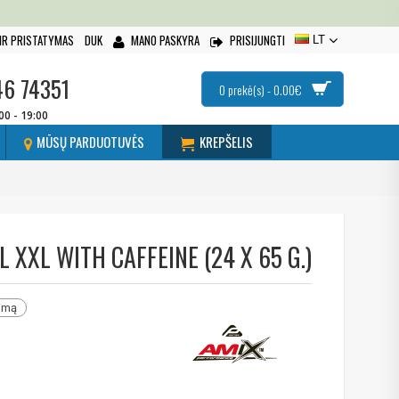
IR PRISTATYMAS
DUK
MANO PASKYRA
PRISIJUNGTI
LT
46 74351
0 prekė(s) - 0.00€
:00 - 19:00
MŪSŲ PARDUOTUVĖS
KREPŠELIS
XXL WITH CAFFEINE (24 X 65 G.)
nimą