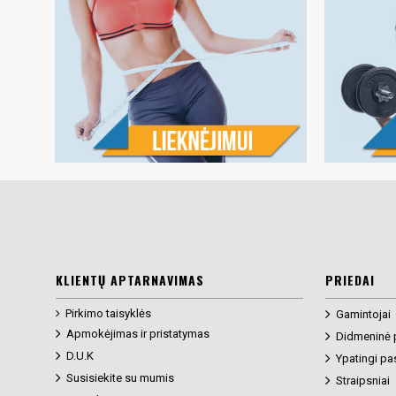
KLIENTŲ APTARNAVIMAS
PRIEDAI
Pirkimo taisyklės
Gamintojai
Apmokėjimas ir pristatymas
Didmeninė 
D.U.K
Ypatingi pa
Susisiekite su mumis
Straipsniai