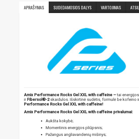
APRAŠYMAS
SUDEDAMOSIOS DALYS
VARTOJIMAS
ATSIL
Amix Performance Rocks Gel XXL with caffeine –
tai energijo
ir
Fibersol®-2
skaidulos. Išskirtinė sudėtis, formulė be kofeino i
Performance Rocks Gel XXL with caffeine!
Amix Performance Rocks Gel XXL with caffeine privalumai:
Aukšta kokybė;
Momentinis energijos pliūpsnis;
Pažangus angliavandenių mišinys;