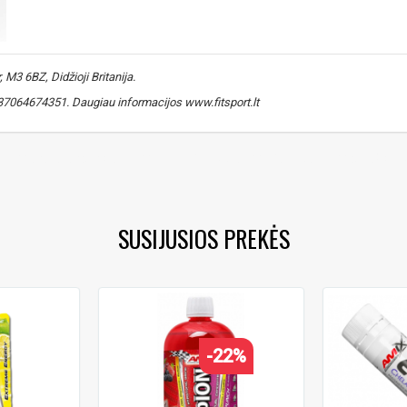
M3 6BZ, Didžioji Britanija.
 +37064674351. Daugiau informacijos www.fitsport.lt​
lis
,
angliavandenių gelis
,
ištvermės sportas
,
bėgimo gelis
,
dviračių sp
SUSIJUSIOS PREKĖS
-22%