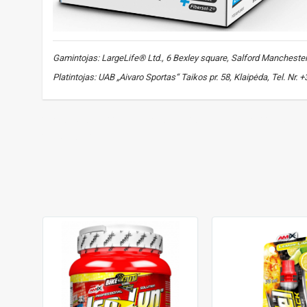
Gamintojas: LargeLife® Ltd., 6 Bexley square, Salford Manchester, 
Platintojas: UAB „Aivaro Sportas“ Taikos pr. 58, Klaipėda, Tel. Nr.
energijos gelis
,
energetinis gelis
,
gelis su kofeinu
,
sporto ge
sports gel