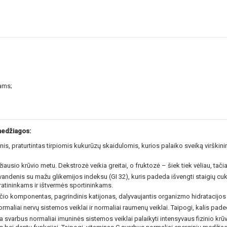
ams;
medžiagos:
is, praturtintas tirpiomis kukurūzų skaidulomis, kurios palaiko sveiką virškinim
NUOLAIDA TAU
usio krūvio metu. Dekstrozė veikia greitai, o fruktozė – šiek tiek vėliau, tačia
andenis su mažu glikemijos indeksu (GI 32), kuris padeda išvengti staigių cukr
Gauk
-10%*
nuolaidos kodą
iratininkams ir ištvermės sportininkams.
apsipirkimui (daugeliui prekių)
čio komponentas, pagrindinis katijonas, dalyvaujantis organizmo hidratacijos 
nepraleisk kitų geriausių pasi
normaliai nervų sistemos veiklai ir normaliai raumenų veiklai. Taipogi, kalis pad
Prenumeruok mūsų naujienlaiš
ra svarbus normaliai imuninės sistemos veiklai palaikyti intensyvaus fizinio kr
dabar!