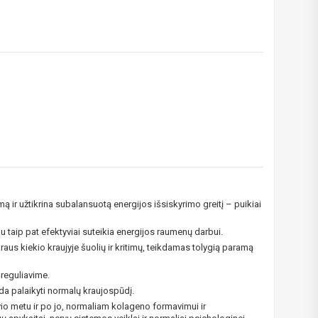
ą ir užtikrina subalansuotą energijos išsiskyrimo greitį – puikiai
!
u taip pat efektyviai suteikia energijos raumenų darbui.
aus kiekio kraujyje šuolių ir kritimų, teikdamas tolygią paramą
 bei
reguliavime.
ūlymų!
eda palaikyti normalų kraujospūdį.
kį jau
ūvio metu ir po jo, normaliam kolageno formavimui ir