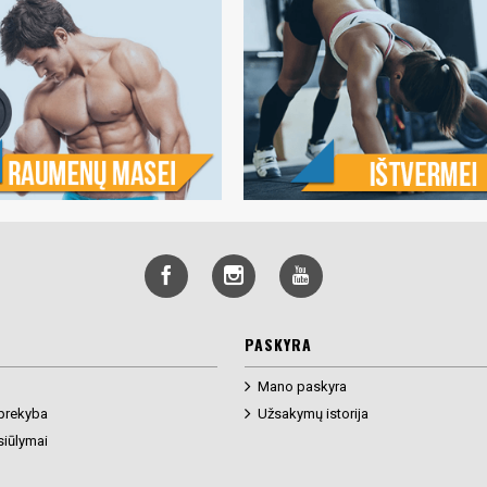
PASKYRA
Mano paskyra
prekyba
Užsakymų istorija
siūlymai