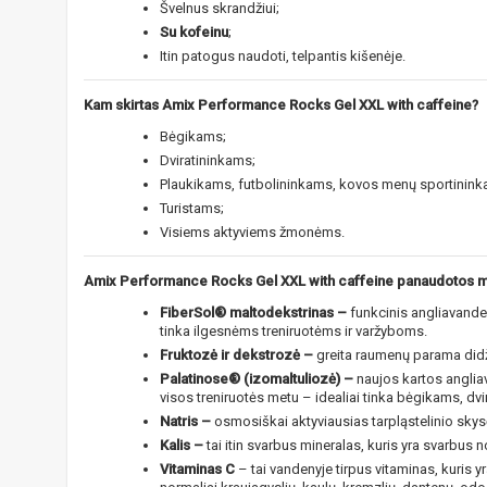
Švelnus skrandžiui;
Su kofeinu
;
Itin patogus naudoti, telpantis kišenėje.
Kam skirtas Amix Performance Rocks Gel XXL with caffeine?
Bėgikams;
Dviratininkams;
Plaukikams, futbolininkams, kovos menų sportinink
Turistams;
Visiems aktyviems žmonėms.
Amix Performance Rocks Gel XXL with caffeine panaudotos 
FiberSol® maltodekstrinas –
funkcinis angliavanden
tinka ilgesnėms treniruotėms ir varžyboms.
Fruktozė ir dekstrozė –
greita raumenų parama didžia
Palatinose® (izomaltuliozė) –
naujos kartos angliav
visos treniruotės metu – idealiai tinka bėgikams, dv
Natris –
osmosiškai aktyviausias tarpląstelinio skys
Kalis –
tai itin svarbus mineralas, kuris yra svarbus 
Vitaminas C
– tai vandenyje tirpus vitaminas, kuris y