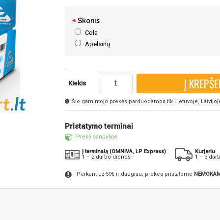
Skonis
Cola
Apelsinų
Į KREPŠE
Kiekis
Šio gamintojo prekės parduodamos tik Lietuvoje, Latvijoje 
Pristatymo terminai
Prekė sandėlyje
Į terminalą (OMNIVA, LP Express)
Kurjeriu
1 – 2 darbo dienos
1 – 3 dar
Perkant už 59€ ir daugiau, prekes pristatome
NEMOKAM