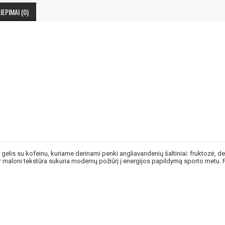
IEPIMAI (0)
s gelis su kofeinu, kuriame derinami penki angliavandenių šaltiniai: fruktozė, d
r maloni tekstūra sukuria modernų požiūrį į energijos papildymą sporto metu. Pa