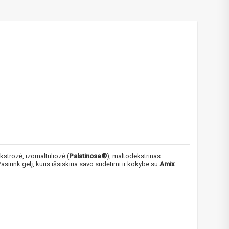
ekstrozė, izomaltuliozė (
Palatinose®
), maltodekstrinas
sirink gelį, kuris išsiskiria savo sudėtimi ir kokybe su
Amix