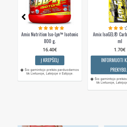
Amix Nutrition Iso-Lyn™ Isotonic
Amix IsoGEL® Carb
800 g.
ml
16.40€
1.70€
Į KREPŠELĮ
INFORMUOTI K
PREKYBO
Šio gamintojo prekės parduodamos
tik Lietuvoje, Latvijoje ir Estijoje.
Šio gamintojo prekė
tik Lietuvoje, Latvijoje