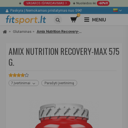
☀️
VASAROS IŠPARDAVIMAS
☀️ Nuolaidos iki
-60%!!!
Paskyra
|
Nemokamas pristatymas nuo 59€!
0
MENIU
Glutaminas
Amix Nutrition Recovery-Max 575 g.
AMIX NUTRITION RECOVERY-MAX 575
G.
7 įvertinimai
Parašyti įvertinimą