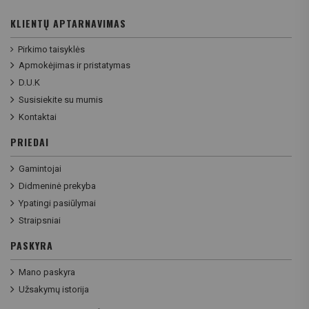
KLIENTŲ APTARNAVIMAS
Pirkimo taisyklės
Apmokėjimas ir pristatymas
D.U.K
Susisiekite su mumis
Kontaktai
PRIEDAI
Gamintojai
Didmeninė prekyba
Ypatingi pasiūlymai
Straipsniai
PASKYRA
Mano paskyra
Užsakymų istorija