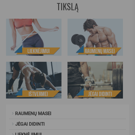
TIKSLĄ
RAUMENŲ MASEI
JĖGAI DIDINTI
LIEKNĖJIMUI