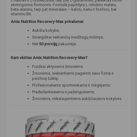
L-valinas ir L-izoleucinas, taip pat L-glutaminas, pateiktas trimis
skirtingomis formomis. Formulė papildyta L-citrulino malatu,
beta-alaninu, taip pat mineralais – kalciu, kaliu ir fosforu, bei
vitaminu B6.
Amix Nutrition Recovery-Max privalumai:
Aukšta kokybė;
Sinergiškai veikiančių medžiagų mišinys;
Net
50 porcijų
pakuotėje.
Kam skirtas Amix Nutrition Recovery-Max?
Fiziškai aktyviems žmonėms;
Žmonėms, siekiantiems pagerinti savo fizinę ir
psichinę būklę;
Profesionaliems sportininkams ir mėgėjams;
Pradedantiesiems ir pažengusiems;
Žmonėms, reikalaujantiems aukščiausios kokybės.