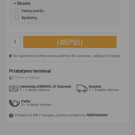
Skonis
Vaisių punšo
Apelsinų
Į KREPŠELĮ
Šio gamintojo prekės parduodamos tik Lietuvoje, Latvijoje ir Estijoje.
Pristatymo terminai
Prekė sandėlyje
Į terminalą (OMNIVA, LP Express)
Kurjeriu
1 – 2 darbo dienos
1 – 3 darbo dienos
Paštu
3 – 6 darbo dienos
Perkant už 59€ ir daugiau, prekes pristatome
NEMOKAMAI!