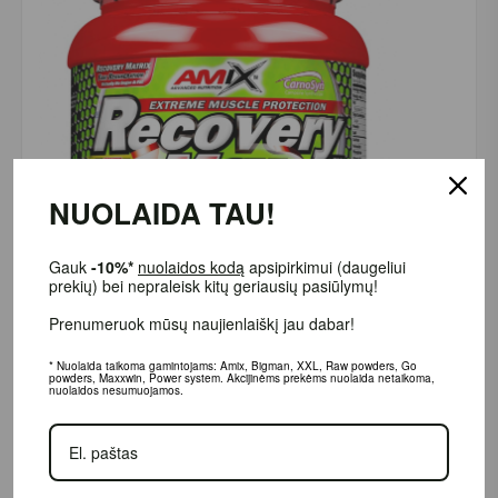
NUOLAIDA TAU!
Gauk
-10%*
nuolaidos kodą
apsipirkimui (daugeliui
prekių) bei nepraleisk kitų geriausių pasiūlymų!
Prenumeruok mūsų naujienlaiškį jau dabar!
* Nuolaida taikoma gamintojams: Amix, Bigman, XXL, Raw powders, Go
powders, Maxxwin, Power system. Akcijinėms prekėms nuolaida netaikoma,
Gamintojas: LargeLife® Ltd., 6 Bexley square, Salford Manchester,
nuolaidos nesumuojamos.
M3 6BZ, Didžioji Britanija.
Platintojas: UAB „Aivaro Sportas“ Taikos pr. 58, Klaipėda, Tel. Nr.
+37064674351. Daugiau informacijos www.fitsport.lt​