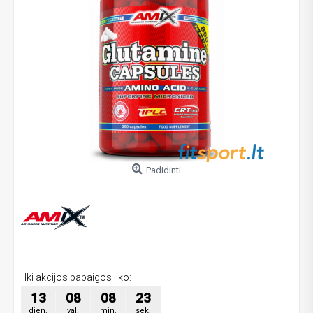
Padidinti
Iki akcijos pabaigos liko:
13
08
08
23
dien.
val.
min.
sek.