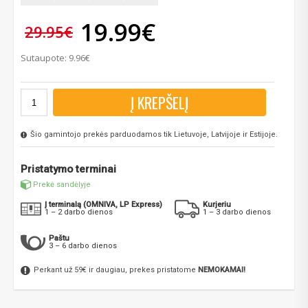
19.99€
29.95€
Sutaupote: 9.96€
Į KREPŠELĮ
Šio gamintojo prekės parduodamos tik Lietuvoje, Latvijoje ir Estijoje.
Pristatymo terminai
Prekė sandėlyje
Į terminalą (OMNIVA, LP Express)
Kurjeriu
1 – 2 darbo dienos
1 – 3 darbo dienos
Paštu
3 – 6 darbo dienos
Perkant už 59€ ir daugiau, prekes pristatome
NEMOKAMAI!