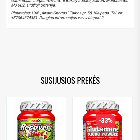
Gamintojas: LargeLife® Ltd., 6 Bexley square, Salford Manchester,
M3 6BZ, Didžioji Britanija.
Platintojas: UAB „Aivaro Sportas“ Taikos pr. 58, Klaipėda, Tel. Nr.
+37064674351. Daugiau informacijos www.fitsport.lt​
glutaminas
,
glutamine
,
raumenų atsistatymas
,
muscle recovery
,
imuniteto stiprinimas
,
immune support
,
post-workout recovery
,
aminorūgštys
,
amino acids
,
L-glutamine
,
L-glutaminas
,
L- glutaminas
,
gliutaminas
SUSIJUSIOS PREKĖS
-33%