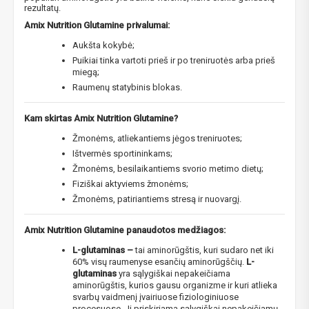
rezultatų.
Amix Nutrition Glutamine privalumai:
Aukšta kokybė;
Puikiai tinka vartoti prieš ir po treniruotės arba prieš
miegą;
Raumenų statybinis blokas.
Kam skirtas Amix Nutrition Glutamine?
​Žmonėms, atliekantiems jėgos treniruotes;
Ištvermės sportininkams;
Žmonėms, besilaikantiems svorio metimo dietų;
Fiziškai aktyviems žmonėms;
Žmonėms, patiriantiems stresą ir nuovargį.
Amix Nutrition Glutamine panaudotos medžiagos:
L-glutaminas –
tai aminorūgštis, kuri sudaro net iki
60% visų raumenyse esančių aminorūgščių.
L-
glutaminas
yra sąlygiškai nepakeičiama
aminorūgštis, kurios gausu organizme ir kuri atlieka
svarbų vaidmenį įvairiuose fiziologiniuose
procesuose. Ji priskiriama sąlygiškai nepakeičiamų