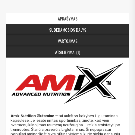
APRAŠYMAS
SUDEDAMOSIOS DALYS
VARTOJIMAS
ATSILIEPIMAI (1)
Amix Nutrition Glutamine –
tai aukštos kokybės L-glutaminas
kapsulėse. Jei esate rimtas sportininkas, žinote, kad vien
svarmenų kilnojimas raumenų neužaugina – reikia atsistatyti po
treniruotės. Štai čia praverčia L-glutaminas. Ši nepaprastai
populiari aminorūgštis yra būtina visiems, kurie siekia geriausių