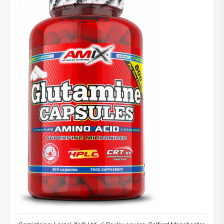
prekių) bei nepraleisk kitų geriausių pasiūlymų!
Prenumeruok mūsų naujienlaiškį jau dabar!
* Nuolaida taikoma gamintojams: Amix, Bigman, XXL, Raw powders, Go
powders, Maxxwin, Power system. Akcijinėms prekėms nuolaida netaikoma,
nuolaidos nesumuojamos.
Gauti pasiūlymus ir nuolaidas
Sužinoti, kaip mes apsaugome ir tvarkome Jūsų duomenis galite
perskaitę mūsų privatumo politikos sąlygas.
PRENUMERUOTI