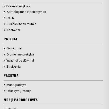
Pirkimo taisyklės
Apmokėjimas ir pristatymas
D.U.K
Susisiekite su mumis
Kontaktai
PRIEDAI
Gamintojai
Didmeninė prekyba
Ypatingi pasiūlymai
Straipsniai
PASKYRA
Mano paskyra
Užsakymų istorija
MŪSŲ PARDUOTUVĖS