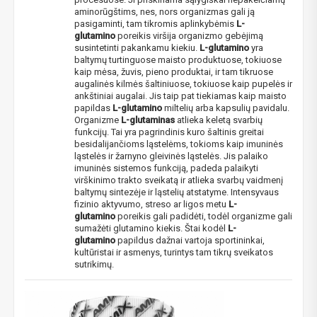
aminorūgštims, nes, nors organizmas gali ją
pasigaminti, tam tikromis aplinkybėmis
L-
glutamino
poreikis viršija organizmo gebėjimą
susintetinti pakankamu kiekiu.
L-glutamino
yra
baltymų turtinguose maisto produktuose, tokiuose
kaip mėsa, žuvis, pieno produktai, ir tam tikruose
augalinės kilmės šaltiniuose, tokiuose kaip pupelės ir
ankštiniai augalai. Jis taip pat tiekiamas kaip maisto
papildas
L-glutamino
miltelių arba kapsulių pavidalu.
Organizme
L-glutaminas
atlieka keletą svarbių
funkcijų. Tai yra pagrindinis kuro šaltinis greitai
besidalijančioms ląstelėms, tokioms kaip imuninės
ląstelės ir žarnyno gleivinės ląstelės. Jis palaiko
imuninės sistemos funkciją, padeda palaikyti
virškinimo trakto sveikatą ir atlieka svarbų vaidmenį
baltymų sintezėje ir ląstelių atstatyme. Intensyvaus
fizinio aktyvumo, streso ar ligos metu
L-
glutamino
poreikis gali padidėti, todėl organizme gali
sumažėti glutamino kiekis. Štai kodėl
L-
glutamino
papildus dažnai vartoja sportininkai,
kultūristai ir asmenys, turintys tam tikrų sveikatos
sutrikimų.
NUOLAIDA TAU!
Gauk
-10%*
nuolaidos kodą
apsipirkimui (daugeliui