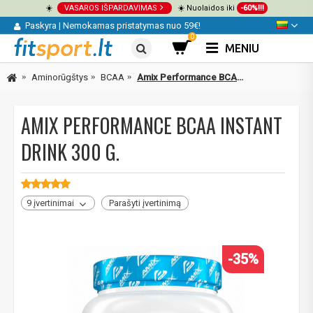
☀️
VASAROS IŠPARDAVIMAS
☀️ Nuolaidos iki
-60%!!!
Paskyra
|
Nemokamas pristatymas nuo 59€!
0
MENIU
Aminorūgštys
BCAA
Amix Performance BCAA Instant Drink 300 g.
AMIX PERFORMANCE BCAA INSTANT
DRINK 300 G.
9 įvertinimai
Parašyti įvertinimą
-35%