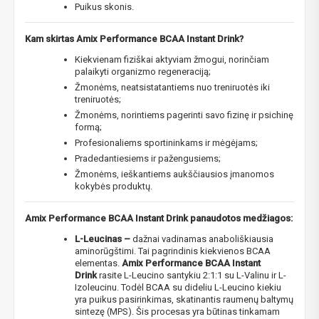
Puikus skonis.
Kam skirtas Amix Performance BCAA Instant Drink?
Kiekvienam fiziškai aktyviam žmogui, norinčiam
palaikyti organizmo regeneraciją;
Žmonėms, neatsistatantiems nuo treniruotės iki
treniruotės;
Žmonėms, norintiems pagerinti savo fizinę ir psichinę
formą;
Profesionaliems sportininkams ir mėgėjams;
Pradedantiesiems ir pažengusiems;
Žmonėms, ieškantiems aukščiausios įmanomos
kokybės produktų.
Amix Performance BCAA Instant Drink panaudotos medžiagos:
L-Leucinas –
dažnai vadinamas anaboliškiausia
aminorūgštimi. Tai pagrindinis kiekvienos BCAA
elementas.
Amix Performance BCAA Instant
Drink
rasite L-Leucino santykiu 2:1:1 su L-Valinu ir L-
Izoleucinu. Todėl BCAA su dideliu L-Leucino kiekiu
yra puikus pasirinkimas, skatinantis raumenų baltymų
sintezę (MPS). Šis procesas yra būtinas tinkamam