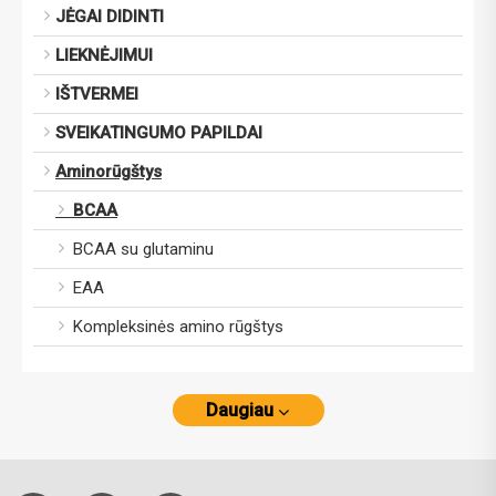
JĖGAI DIDINTI
LIEKNĖJIMUI
IŠTVERMEI
SVEIKATINGUMO PAPILDAI
Aminorūgštys
BCAA
BCAA su glutaminu
EAA
Kompleksinės amino rūgštys
Daugiau