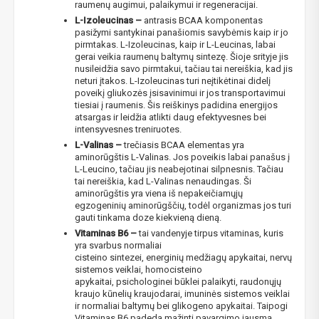
raumenų augimui, palaikymui ir regeneracijai.
L-Izoleucinas –
antrasis BCAA komponentas
pasižymi santykinai panašiomis savybėmis kaip ir jo
pirmtakas. L-Izoleucinas, kaip ir L-Leucinas, labai
gerai veikia raumenų baltymų sintezę. Šioje srityje jis
nusileidžia savo pirmtakui, tačiau tai nereiškia, kad jis
neturi įtakos. L-Izoleucinas turi neįtikėtinai didelį
poveikį gliukozės įsisavinimui ir jos transportavimui
tiesiai į raumenis. Šis reiškinys padidina energijos
atsargas ir leidžia atlikti daug efektyvesnes bei
intensyvesnes treniruotes.
L-Valinas –
trečiasis BCAA elementas yra
aminorūgštis L-Valinas. Jos poveikis labai panašus į
L-Leucino, tačiau jis neabejotinai silpnesnis. Tačiau
NUOLAIDA TAU!
tai nereiškia, kad L-Valinas nenaudingas. Ši
aminorūgštis yra viena iš nepakeičiamųjų
egzogeninių aminorūgščių, todėl organizmas jos turi
Gauk
-10%*
nuolaidos kodą
apsipirkimui (daugeliui
gauti tinkama doze kiekvieną dieną.
prekių) bei nepraleisk kitų geriausių pasiūlymų!
Vitaminas B6 –
tai vandenyje tirpus vitaminas, kuris
yra svarbus normaliai
Prenumeruok mūsų naujienlaiškį jau dabar!
cisteino sintezei, energinių medžiagų apykaitai, nervų
sistemos veiklai, homocisteino
* Nuolaida taikoma gamintojams: Amix, Bigman, XXL, Raw powders, Go
apykaitai, psichologinei būklei palaikyti, raudonųjų
powders, Maxxwin, Power system. Akcijinėms prekėms nuolaida netaikoma,
nuolaidos nesumuojamos.
kraujo kūnelių kraujodarai, imuninės sistemos veiklai
ir normaliai baltymų bei glikogeno apykaitai. Taipogi
Vitaminas B6 padeda mažinti pavargimo jausmą