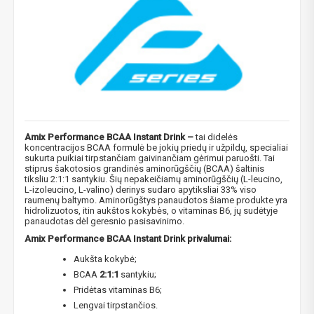
Amix Performance BCAA Instant Drink –
tai didelės
koncentracijos BCAA formulė be jokių priedų ir užpildų, specialiai
sukurta puikiai tirpstančiam gaivinančiam gėrimui paruošti. Tai
stiprus šakotosios grandinės aminorūgščių (BCAA) šaltinis
tiksliu 2:1:1 santykiu. Šių nepakeičiamų aminorūgščių (L-leucino,
L-izoleucino, L-valino) derinys sudaro apytiksliai 33% viso
raumenų baltymo. Aminorūgštys panaudotos šiame produkte yra
hidrolizuotos, itin aukštos kokybės, o vitaminas B6, jų sudėtyje
panaudotas dėl geresnio pasisavinimo.
Amix Performance BCAA Instant Drink privalumai:
Aukšta kokybė;
BCAA
2:1:1
santykiu;
Pridėtas vitaminas B6;
Lengvai tirpstančios.