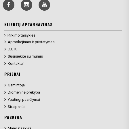
KLIENTŲ APTARNAVIMAS
Pirkimo taisyklės
Apmokėjimas ir pristatymas
D.U.K
Susisiekite su mumis
Kontaktai
PRIEDAI
Gamintojai
Didmeninė prekyba
Ypatingi pasiūlymai
Straipsniai
PASKYRA
Mano paskyra