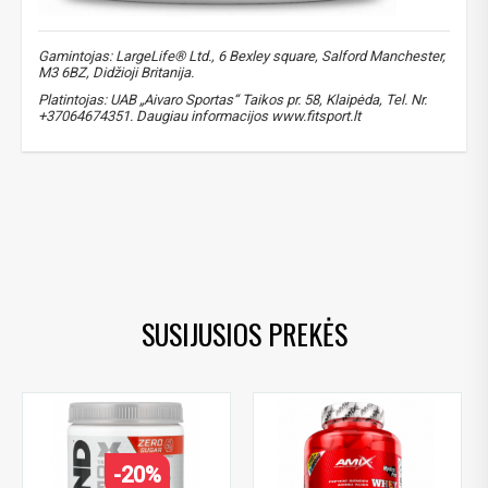
Gamintojas: LargeLife® Ltd., 6 Bexley square, Salford Manchester,
M3 6BZ, Didžioji Britanija.
Platintojas: UAB „Aivaro Sportas“ Taikos pr. 58, Klaipėda, Tel. Nr.
+37064674351. Daugiau informacijos www.fitsport.lt​
bcaa
,
aminorūgštys
,
raumenų atsistatymas
,
energija
,
ištvermė
,
baltymų sintezė
,
treniruotėms
,
bcaa supplement
,
amino acids
,
muscle recovery
,
energy support
,
endurance
,
protein synthesis
,
vitaminas b6
SUSIJUSIOS PREKĖS
-20%