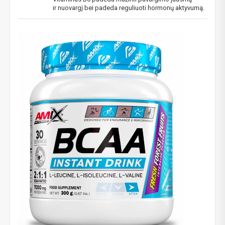
ir nuovargį bei padeda reguliuoti hormonų aktyvumą.
Gauti pasiūlymus ir nuolaidas
Sužinoti, kaip mes apsaugome ir tvarkome Jūsų duomenis galite
perskaitę mūsų privatumo politikos sąlygas.
PRENUMERUOTI