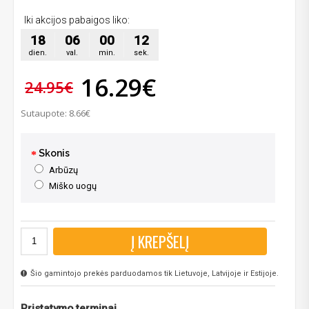
Iki akcijos pabaigos liko:
18
06
00
12
dien.
val.
min.
sek.
16.29€
24.95€
Sutaupote: 8.66€
Skonis
Arbūzų
Miško uogų
Į KREPŠELĮ
Šio gamintojo prekės parduodamos tik Lietuvoje, Latvijoje ir Estijoje.
Pristatymo terminai