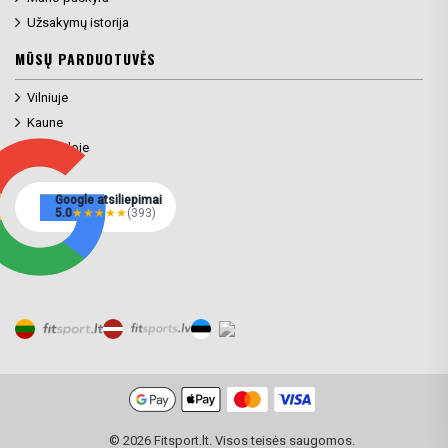
Užsakymų istorija
MŪSŲ PARDUOTUVĖS
Vilniuje
Kaune
Klaipėdoje
Google atsiliepimai
5.0
★
★
★
★
★
(393)
© 2026 Fitsport.lt. Visos teisės saugomos.