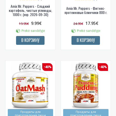
Amix Mr. Poppers - Сладкий
Amix Mr. Poppers - Фитнес-
картофель, чистые углеводы,
протеиновые блинчики 800 г.
1000 г. (exp. 2026-09-30)
9.99€
17.95€
19.95€
24.95€
Prekė sandėlyje
Prekė sandėlyje
В КОРЗИНУ
В КОРЗИНУ
-40%
-40%
Продукты для
Продукты для
приготовления пищи
приготовления пищи