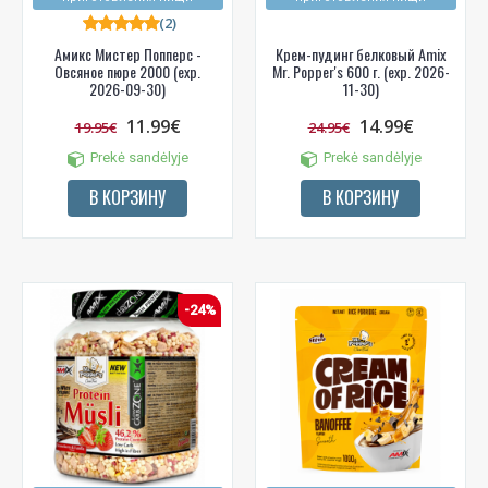
(2)
Амикс Мистер Попперс -
Крем-пудинг белковый Amix
Овсяное пюре 2000 (exp.
Mr. Popper's 600 г. (exp. 2026-
2026-09-30)
11-30)
11.99€
14.99€
19.95€
24.95€
Prekė sandėlyje
Prekė sandėlyje
В КОРЗИНУ
В КОРЗИНУ
-24%