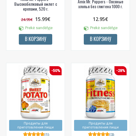
Amix Mr. Poppers - Овсяные
Высокобелковый омлет с
хлопья без глютена 1000 г.
крепами, 520 г.
15.99€
12.95€
24.95€
Prekė sandėlyje
Prekė sandėlyje
В КОРЗИНУ
В КОРЗИНУ
-50%
-28%
Продукты для
Продукты для
приготовления пищи
приготовления пищи
(1)
(3)