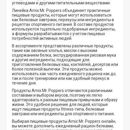
углеводами и другими питательными веществами.
Линейка Amix Mr. Poppers объединяет практичные
пищевые продукты, которые могут использоваться
как белковые завтраки, перекусы или ингредиенты в
рецептах спортивного питания. В составе продуктов
используются тщательно подобранные ингредиенты,
а формулы разрабатываются с учетом пищевых
потребностей активных людей.
В ассортименте представлены различные продукты,
такие как овсяные хлопья, мюсли с высоким
содержанием белка, экструдированная рисовая мука
и другие ингредиенты, подходящие для
приготовления белковых каш, коктейлей, десертов или
более полезной выпечки. Эти продукты можно
использовать как часть ежедневного рациона как до,
так и после тренировки или как удобный перекус в
течение дня.
Продукты Amix Mr. Poppers отличаются различными
составами и выбором вкусов, поэтому их легко
адаптировать к разным пищевым привычкам и образу
жизни. Это удобное решение для людей, которые
ищут пищевые продукты fitness-типа, белковые
завтраки или ингредиенты для спортивного питания.
Выбирая пищевые продукты Amix Mr. Poppers онлайн,
вы можете дополнить ежедневный рацион белками,