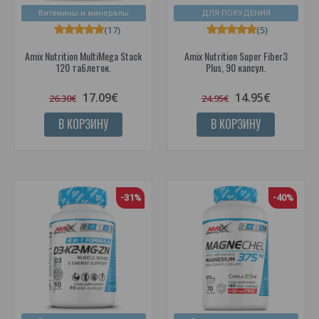
Витамины и минералы
ДЛЯ ПОХУДЕНИЯ
(17)
(5)
Amix Nutrition MultiMega Stack
Amix Nutrition Super Fiber3
120 таблеток.
Plus, 90 капсул.
17.09€
14.95€
26.30€
24.95€
В КОРЗИНУ
В КОРЗИНУ
-31%
-40%