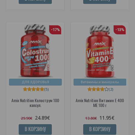
-17%
-13%
ДЛЯ ЗДОРОВЬЯ
Витамины и минералы
(5)
(2)
Amix Nutrition Колострум 100
Amix Nutrition Витамин E 400
капсул.
МЕ 100 г
24.89€
11.95€
29.90€
13.80€
В КОРЗИНУ
В КОРЗИНУ