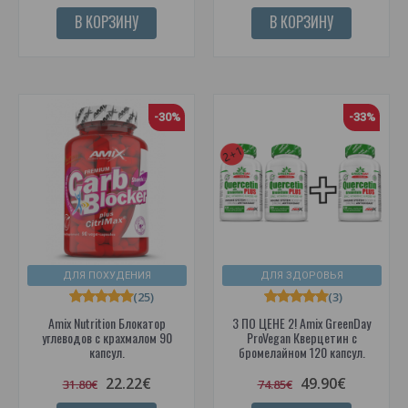
В КОРЗИНУ
В КОРЗИНУ
-30%
-33%
ДЛЯ ПОХУДЕНИЯ
ДЛЯ ЗДОРОВЬЯ
(25)
(3)
Amix Nutrition Блокатор
3 ПО ЦЕНЕ 2! Amix GreenDay
углеводов с крахмалом 90
ProVegan Кверцетин с
капсул.
бромелайном 120 капсул.
22.22€
49.90€
31.80€
74.85€