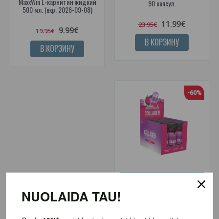
MaxxWin L-карнитин жидкий
90 капсул.
500 мл. (exp. 2026-09-08)
11.99€
23.95€
9.99€
19.95€
В КОРЗИНУ
В КОРЗИНУ
-60%
Коллаген для суставов
NUOLAIDA TAU!
Nano Supps Collagen Shot (12 x
60 мл.) (exp. 2026-08-24)