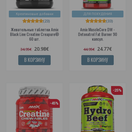
Креатиновые добавки
ДЛЯ ПОХУДЕНИЯ
(23)
(33)
Жевательные таблетки Amix
Amix MuscleCore DW -
Black Line Creatine Creapure®
Detonatrol Fat Burner 90
60 шт.
капсул.
20.98€
24.77€
34.95€
44.95€
В КОРЗИНУ
В КОРЗИНУ
-25%
-45%