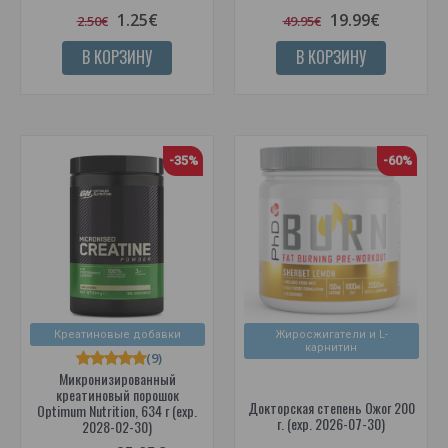
1.25€
19.99€
2.50€
49.95€
В КОРЗИНУ
В КОРЗИНУ
-35%
-60%
Креатиновые добавки
Жиросжигатели и L-
карнитин
(9)
Микронизированный
креатиновый порошок
Докторская степень Ожог 200
Optimum Nutrition, 634 г (exp.
г. (exp. 2026-07-30)
2028-02-30)