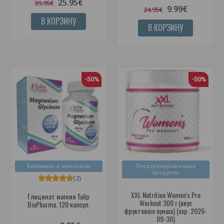
25.95€
39.95€
9.99€
24.95€
В КОРЗИНУ
В КОРЗИНУ
-50%
-50%
Витамины и минералы
Предтренировочные
продукты
(2)
XXL Nutrition Women's Pre
Глицинат магния Tulip
Workout 300 г (вкус
BioPharma, 120 капсул.
фруктового пунша) (exp. 2026-
09-30)