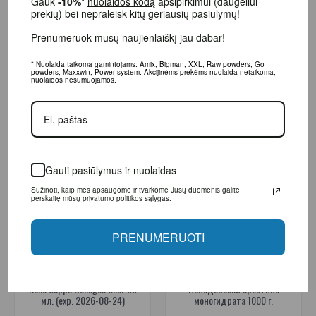
Gauk
-10%*
nuolaidos kodą
apsipirkimui (daugeliui prekių)
bei nepraleisk kitų geriausių pasiūlymų!
9.99€
24.95€
Prenumeruok mūsų naujienlaiškį jau dabar!
В КОРЗИНУ
* Nuolaida taikoma gamintojams: Amix, Bigman, XXL, Raw powders, Go powders,
Maxxwin, Power system. Akcijinėms prekėms nuolaida netaikoma, nuolaidos
nesumuojamos.
-50%
-60%
Gauti pasiūlymus ir nuolaidas
Sužinoti, kaip mes apsaugome ir tvarkome Jūsų duomenis galite perskaitę
mūsų privatumo politikos sąlygas.
PRENUMERUOTI
Коллаген для суставов
Креатиновые добавки
(2)
Nano Supps Collagen Shot 60
Нанодобавки креатина
мл. (exp. 2026-08-24)
моногидрата 1000 г.