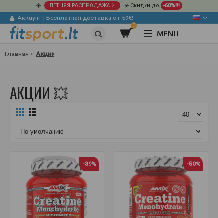
☀️
ЛЕТНЯЯ РАСПРОДАЖА
☀️ Скидки до
-60%!!!
Аккаунт
|
Бесплатная доставка от 59€!
0
MENU
Главная
Акции
АКЦИИ 💥
-39%
-50%