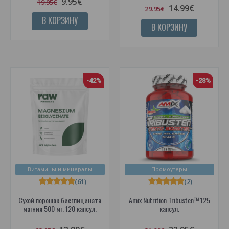
9.95€
19.95€
14.99€
29.95€
В КОРЗИНУ
В КОРЗИНУ
-42%
-28%
Витамины и минералы
Промоутеры
(61)
(2)
Сухой порошок бисглицината
Amix Nutrition Tribusten™ 125
магния 500 мг. 120 капсул.
капсул.