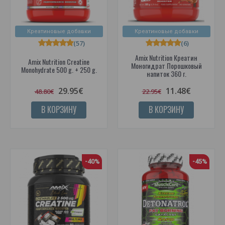
Креатиновые добавки
Креатиновые добавки
(57)
(6)
Amix Nutrition Креатин
Amix Nutrition Creatine
Моногидрат Порошковый
Monohydrate 500 g. + 250 g.
напиток 360 г.
29.95€
11.48€
48.80€
22.95€
В КОРЗИНУ
В КОРЗИНУ
-40%
-45%