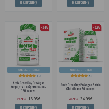
В КОРЗИНУ
В КОРЗИНУ
-24%
-22%
ДЛЯ ЗДОРОВЬЯ
ДЛЯ ЗДОРОВЬЯ
(10)
(5)
Amix GreenDay ProVegan
Amix GreenDay ProVegan Setria
Кверцетин с бромелайном
Glutathione 60 капсул.
120 капсул.
18.95€
34.99€
24.95€
44.95€
В КОРЗИНУ
В КОРЗИНУ