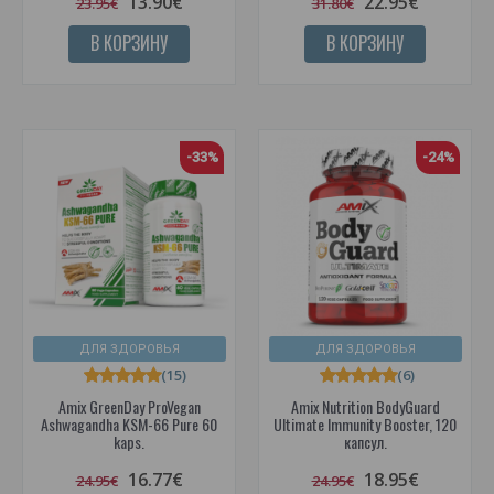
13.90€
22.95€
23.95€
31.80€
В КОРЗИНУ
В КОРЗИНУ
-33%
-24%
ДЛЯ ЗДОРОВЬЯ
ДЛЯ ЗДОРОВЬЯ
(15)
(6)
Amix GreenDay ProVegan
Amix Nutrition BodyGuard
Ashwagandha KSM-66 Pure 60
Ultimate Immunity Booster, 120
kaps.
капсул.
16.77€
18.95€
24.95€
24.95€