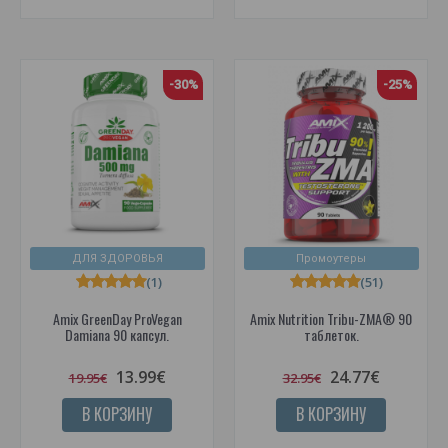
-30%
-25%
ДЛЯ ЗДОРОВЬЯ
Промоутеры
(1)
(51)
Amix GreenDay ProVegan
Amix Nutrition Tribu-ZMA® 90
Damiana 90 капсул.
таблеток.
13.99€
24.77€
19.95€
32.95€
В КОРЗИНУ
В КОРЗИНУ