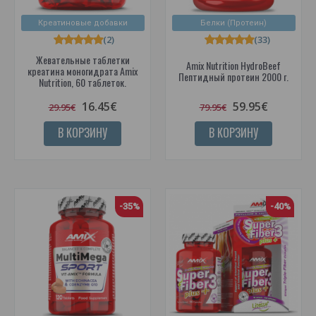
Креатиновые добавки
Белки (Протеин)
(2)
(33)
Жевательные таблетки
Amix Nutrition HydroBeef
креатина моногидрата Amix
Пептидный протеин 2000 г.
Nutrition, 60 таблеток.
16.45€
59.95€
29.95€
79.95€
В КОРЗИНУ
В КОРЗИНУ
-35%
-40%