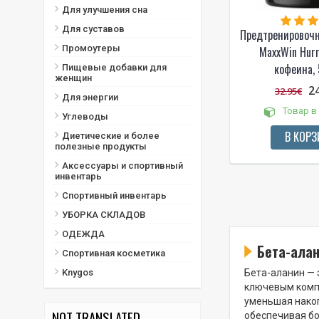
Для улучшения сна
Для суставов
Предтренировоч
Промоутеры
MaxxWin Hurr
кофеина, 
Пищевые добавки для
женщин
2
32.95€
Для энергии
Товар в
Углеводы
В КОРЗ
Диетические и более
полезные продукты
Аксессуары и спортивный
инвентарь
Спортивный инвентарь
УБОРКА СКЛАДОВ
ОДЕЖДА
Бета-алан
Спортивная косметика
Knygos
Бета-аланин — 
ключевым компо
уменьшая нако
NOT TRANSLATED
обеспечивая бо