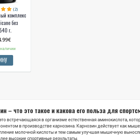
(2)
ный комплекс
icane без
540 г.
4.99€
 наличии
ИНУ
ин – что это такое и какова его польза для спортс
это встречающаяся в организме естественная аминокислота, кото
нентом в производстве карнозина. Карнозин действует как мыше
пление молочной кислоты и тем самым улучшая мышечную выносл
лее высокие спортивные результаты.