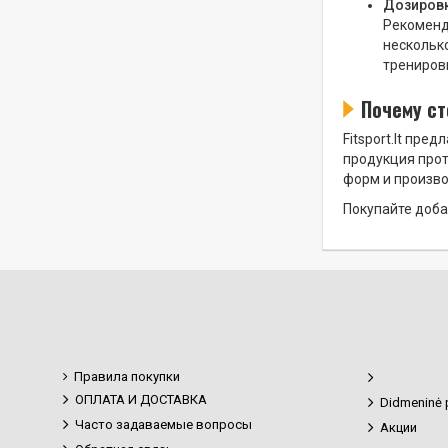
Дозировк
Рекоменд
нескольк
трениров
Почему ст
Fitsport.lt пр
продукция прот
форм и произво
Покупайте доба
Правила покупки
ОПЛАТА И ДОСТАВКА
Didmeninė 
Часто задаваемые вопросы
Акции