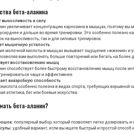
ства бета-аланина
 выносливость и силу
нин увеличивает концентрацию карнозина в мышцах, поэтому вы 
усерднее и дольше во время тренировки. Это особенно полезно ка
к на выносливость, так и для силовых тренировок.
ет мышечную усталость
ие молочной кислоты в мышцах вызывает ощущение «жжения» и ус
 позволяя вам выполнять больше повторений или бегать на более 
твует восстановлению мышц
нин способствует более быстрому восстановлению мышц после инт
тренироваться чаще и эффективнее.
ает анаэробную способность
кислота особенно полезна в видах спорта, требующих взрывной си
ая атлетика, бег или боевые искусства.
мать бета-аланин?
рошок:
популярный выбор, который позволяет легко дозировать и 
сулы:
удобный вариант, если вы ищете быстрый и простой способ 