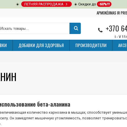
☀️
ЛЕТНЯЯ РАСПРОДАЖА
☀️ Скидки до
-60%!!!
APMOKĖJIMAS IR PR
+370 6
I - V 11
ВКИ
ДОБАВКИ ДЛЯ ЗДОРОВЬЯ
ПРОИЗВОДИТЕЛИ
АКС
АНИН
использование бета-аланина
увеличивающая количество карнозина в мышцах, способствует уменьш
силу. Он замедляет мышечную утомляемость, позволяет тренироватьс
.