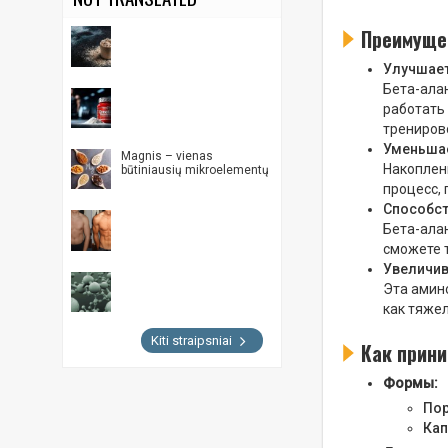
Преимуще
Улучшает
Бета-ала
работать 
тренирово
Уменьша
Magnis – vienas
Накоплен
būtiniausių mikroelementų
процесс,
Способс
Бета-ала
сможете 
Увеличив
Эта амино
как тяжел
Kiti straipsniai
Как прини
Формы:
По
Кап