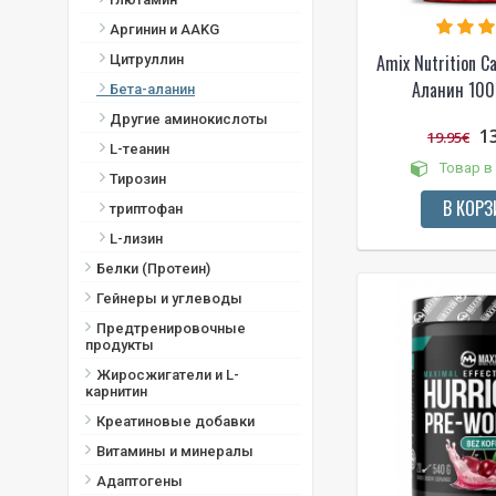
Аргинин и AAKG
Amix Nutrition C
Цитруллин
Аланин 100
Бета-аланин
Другие аминокислоты
1
19.95€
L-теанин
Товар в
Тирозин
В КОРЗ
триптофан
L-лизин
Белки (Протеин)
Гейнеры и углеводы
Предтренировочные
продукты
Жиросжигатели и L-
карнитин
Креатиновые добавки
Витамины и минералы
Адаптогены