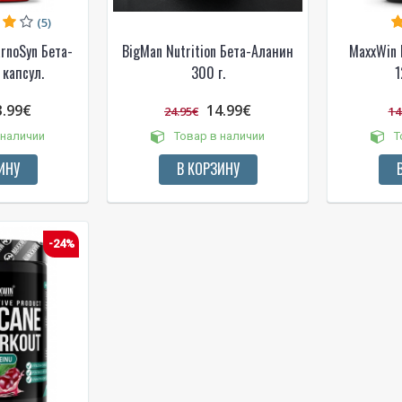
(5)
arnoSyn Бета-
BigMan Nutrition Бета-Аланин
MaxxWin 
 капсул.
300 г.
1
3.99€
14.99€
24.95€
14
 наличии
Товар в наличии
Т
ИНУ
В КОРЗИНУ
-24%