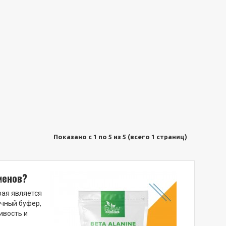
Показано с 1 по 5 из 5 (всего 1 страниц)
менов?
рая является
чный буфер,
ивость и