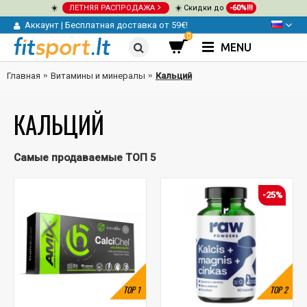
☀️
ЛЕТНЯЯ РАСПРОДАЖА
☀️ Скидки до
-60%!!!
Аккаунт
|
Бесплатная доставка от 59€!
0
MENU
Главная
Витамины и минералы
Кальций
КАЛЬЦИЙ
Самые продаваемые ТОП 5
-25%
TOP
1
TOP
2