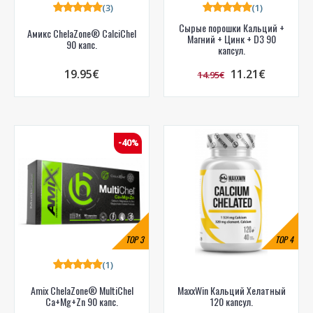
(3)
(1)
Сырые порошки Кальций +
Амикс ChelaZone® CalciChel
Магний + Цинк + D3 90
90 капс.
капсул.
19.95€
11.21€
14.95€
-40%
TOP
3
TOP
4
(1)
Amix ChelaZone® MultiChel
MaxxWin Кальций Хелатный
Ca+Mg+Zn 90 капс.
120 капсул.