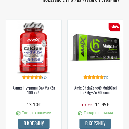
Показано с 1 по 7 из 7 (всего 1 страниц)
-40%
(2)
(1)
Амикс Нутришн Са+Mg+Zn
Amix ChelaZone® MultiChel
100 таб.
Ca+Mg+Zn 90 капс.
13.10€
11.95€
19.95€
Товар в наличии
Товар в наличии
В КОРЗИНУ
В КОРЗИНУ