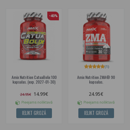
-40%
(1)
Amix Nutrition CatuaBolix 100
Amix Nutrition ZMA® 90
kapsulas. (exp. 2027-01-30)
kapsulas.
14.99€
24.95€
24.95€
Pieejams noliktavā
Pieejams noliktavā
IELIKT GROZĀ
IELIKT GROZĀ