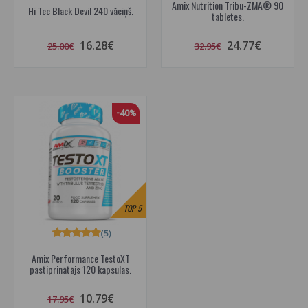
Amix Nutrition Tribu-ZMA® 90
Hi Tec Black Devil 240 vāciņš.
tabletes.
16.28€
24.77€
25.00€
32.95€
-40%
TOP
5
(5)
Amix Performance TestoXT
pastiprinātājs 120 kapsulas.
10.79€
17.95€