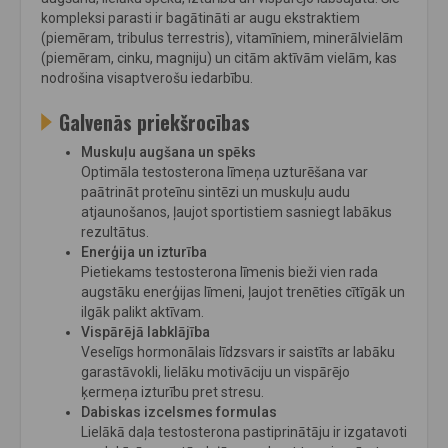
kompleksi parasti ir bagātināti ar augu ekstraktiem
(piemēram, tribulus terrestris), vitamīniem, minerālvielām
(piemēram, cinku, magniju) un citām aktīvām vielām, kas
nodrošina visaptverošu iedarbību.
Galvenās priekšrocības
Muskuļu augšana un spēks
Optimāla testosterona līmeņa uzturēšana var
paātrināt proteīnu sintēzi un muskuļu audu
atjaunošanos, ļaujot sportistiem sasniegt labākus
rezultātus.
Enerģija un izturība
Pietiekams testosterona līmenis bieži vien rada
augstāku enerģijas līmeni, ļaujot trenēties cītīgāk un
ilgāk palikt aktīvam.
Vispārējā labklājība
Veselīgs hormonālais līdzsvars ir saistīts ar labāku
garastāvokli, lielāku motivāciju un vispārējo
ķermeņa izturību pret stresu.
Dabiskas izcelsmes formulas
Lielākā daļa testosterona pastiprinātāju ir izgatavoti