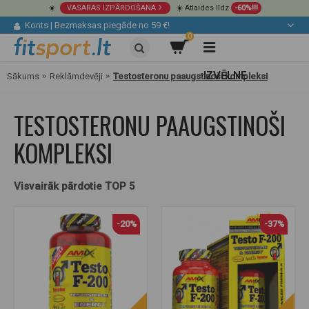
☀️
VASARAS IZPĀRDOŠANA
☀️ Atlaides līdz
-60%!!!
Konts
|
Bezmaksas piegāde no 59 €!
0
IZVĒLNE
Sākums
Reklāmdevēji
Testosteronu paaugstinoši kompleksi
TESTOSTERONU PAAUGSTINOŠI
KOMPLEKSI
Visvairāk pārdotie TOP 5
-20%
-37%