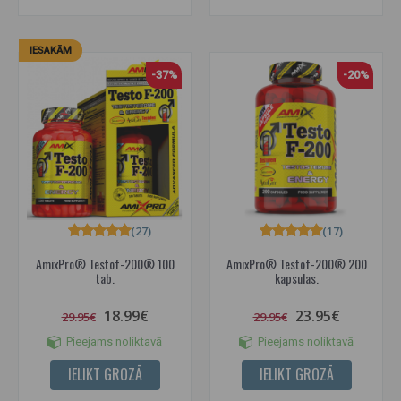
IESAKĀM
-37%
-20%
(27)
(17)
AmixPro® Testof-200® 100
AmixPro® Testof-200® 200
tab.
kapsulas.
18.99€
23.95€
29.95€
29.95€
Pieejams noliktavā
Pieejams noliktavā
IELIKT GROZĀ
IELIKT GROZĀ