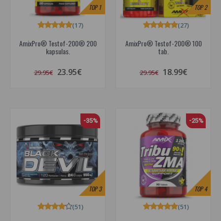
TOP
1
TOP
2
(17)
(27)
AmixPro® Testof-200® 200
AmixPro® Testof-200® 100
kapsulas.
tab.
23.95€
18.99€
29.95€
29.95€
-35%
-25%
TOP
3
TOP
4
(51)
(51)