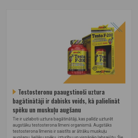
Testosteronu paaugstinoši uztura
bagātinātāji ir dabisks veids, kā palielināt
spēku un muskuļu augšanu
Tie ir uzlaboti uztura bagātinātāji, kas palīdz uzturēt
augstāku testosterona līmeni organismā. Augstāks
testosterona līmenis ir saistīts ar ātrāku muskuļu
augšanu, lielāku spēku, izturību un vispārējo labsajūtu. Šie