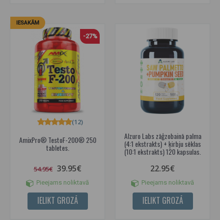
IESAKĀM
-27%
(12)
Alzuro Labs zāģzobainā palma
AmixPro® TestoF-200® 250
(4:1 ekstrakts) + ķirbju sēklas
tabletes.
(10:1 ekstrakts) 120 kapsulas.
39.95€
22.95€
54.95€
Pieejams noliktavā
Pieejams noliktavā
IELIKT GROZĀ
IELIKT GROZĀ