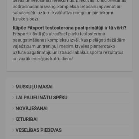
devas un lietošanas ieteikumus. Efektīvas funkcionēšanas
nodrošināšanai svarīgi kompleksa lietošanu apvienot ar
sabalansētu uzturu, kvalitatīvu miegu un pietiekamu
fizisko slodzi.
Kāpēc Fitsport testosterona pastiprinātāji ir tā vērti?
Fitsport
klāstā jūs atradīsiet plašu testosterona
paaugstināšanas kompleksu izvēli, kas pielāgoti dažādām
vajadzībām un treniņu līmenim. Izvēlies piemērotāko
uztura bagātinātāju un izbaudi labākus sporta rezultātus
un vairāk enerģijas katru dienu!
MUSKUĻU MASAI
LAI PALIELINĀTU SPĒKU
NOVĀJĒŠANAI
IZTURĪBAI
VESELĪBAS PIEDEVAS