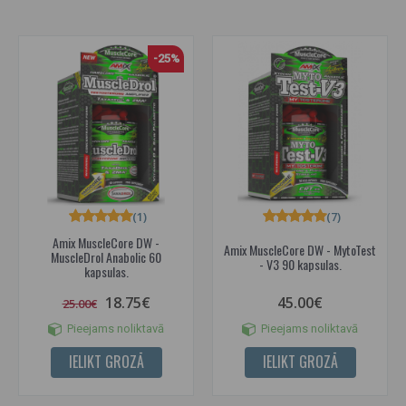
-25%
(1)
(7)
Amix MuscleCore DW -
Amix MuscleCore DW - MytoTest
MuscleDrol Anabolic 60
- V3 90 kapsulas.
kapsulas.
18.75€
45.00€
25.00€
Pieejams noliktavā
Pieejams noliktavā
IELIKT GROZĀ
IELIKT GROZĀ