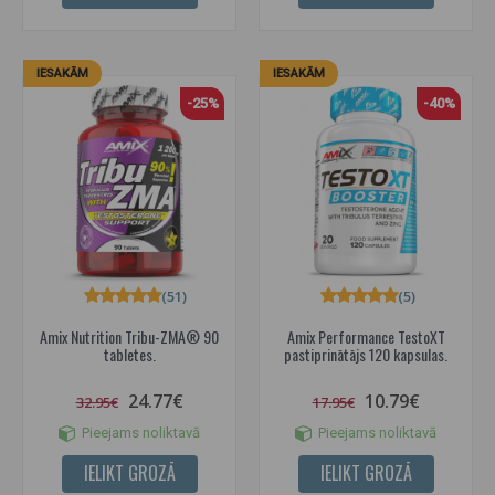
IESAKĀM
IESAKĀM
-25%
-40%
(51)
(5)
Amix Nutrition Tribu-ZMA® 90
Amix Performance TestoXT
tabletes.
pastiprinātājs 120 kapsulas.
24.77€
10.79€
32.95€
17.95€
Pieejams noliktavā
Pieejams noliktavā
IELIKT GROZĀ
IELIKT GROZĀ