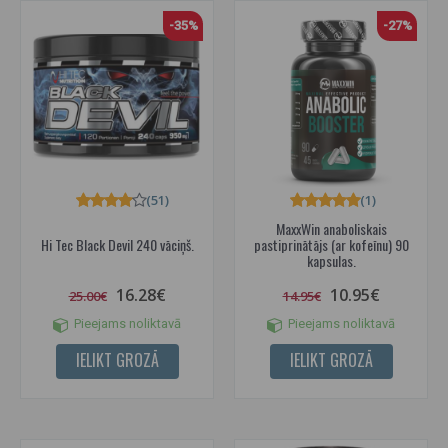
-35%
-27%
(51)
(1)
MaxxWin anaboliskais
Hi Tec Black Devil 240 vāciņš.
pastiprinātājs (ar kofeīnu) 90
kapsulas.
16.28€
10.95€
25.00€
14.95€
Pieejams noliktavā
Pieejams noliktavā
IELIKT GROZĀ
IELIKT GROZĀ