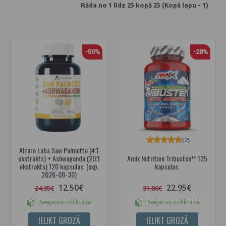
Rāda no 1 līdz 23 kopā 23 (Kopā lapu - 1)
-50%
-28%
(2)
Alzuro Labs Saw Palmetto (4:1
ekstrakts) + Ashwaganda (20:1
Amix Nutrition Tribusten™ 125
ekstrakts) 120 kapsulas. (exp.
kapsulas.
2026-08-30)
12.50€
22.95€
24.95€
31.80€
Pieejams noliktavā
Pieejams noliktavā
IELIKT GROZĀ
IELIKT GROZĀ