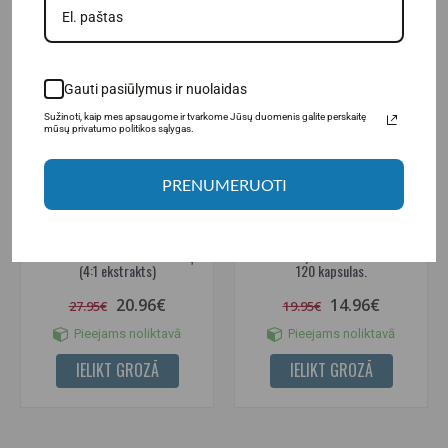
IESAKĀM
-25%
-25%
Gauti pasiūlymus ir nuolaidas
Sužinoti, kaip mes apsaugome ir tvarkome Jūsų duomenis galite perskaitę
mūsų privatumo politikos sąlygas.
PRENUMERUOTI
Hepatica Pygeum Africanum
Hepatica Saw Palmetto (4:1
Bark + Saw Palmetto 120 vāciņi.
ekstrakts) + Beta Sitosterols
(4:1 ekstrakts)
120 kapsulas.
20.96€
14.96€
27.95€
19.95€
Pieejams noliktavā
Pieejams noliktavā
IELIKT GROZĀ
IELIKT GROZĀ