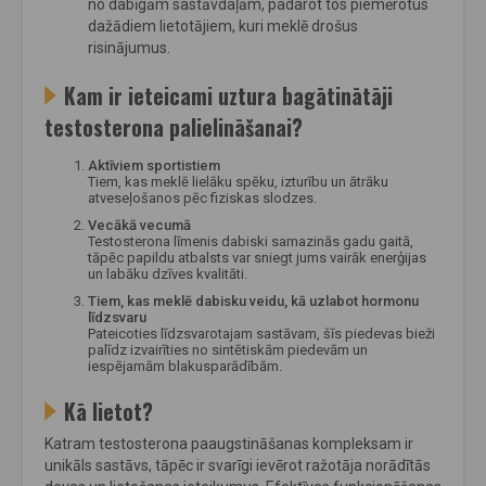
no dabīgām sastāvdaļām, padarot tos piemērotus
dažādiem lietotājiem, kuri meklē drošus
risinājumus.
Kam ir ieteicami uztura bagātinātāji
testosterona palielināšanai?
Aktīviem sportistiem
Tiem, kas meklē lielāku spēku, izturību un ātrāku
atveseļošanos pēc fiziskas slodzes.
Vecākā vecumā
Testosterona līmenis dabiski samazinās gadu gaitā,
tāpēc papildu atbalsts var sniegt jums vairāk enerģijas
un labāku dzīves kvalitāti.
Tiem, kas meklē dabisku veidu, kā uzlabot hormonu
līdzsvaru
Pateicoties līdzsvarotajam sastāvam, šīs piedevas bieži
palīdz izvairīties no sintētiskām piedevām un
iespējamām blakusparādībām.
Kā lietot?
Katram testosterona paaugstināšanas kompleksam ir
unikāls sastāvs, tāpēc ir svarīgi ievērot ražotāja norādītās