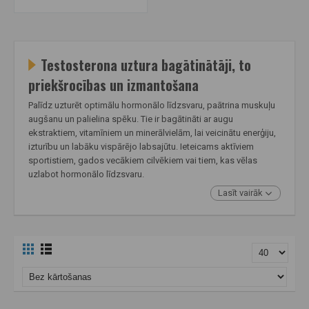
Testosterona uztura bagātinātāji, to
priekšrocības un izmantošana
Palīdz uzturēt optimālu hormonālo līdzsvaru, paātrina muskuļu
augšanu un palielina spēku. Tie ir bagātināti ar augu
ekstraktiem, vitamīniem un minerālvielām, lai veicinātu enerģiju,
izturību un labāku vispārējo labsajūtu. Ieteicams aktīviem
sportistiem, gados vecākiem cilvēkiem vai tiem, kas vēlas
uzlabot hormonālo līdzsvaru.
Lasīt vairāk