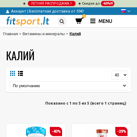
☀️
ЛЕТНЯЯ РАСПРОДАЖА
☀️ Скидки до
-60%!!!
Аккаунт
|
Бесплатная доставка от 59€!
0
MENU
Главная
Витамины и минералы
Калий
КАЛИЙ
Показано с 1 по 5 из 5 (всего 1 страниц)
-40%
-29%