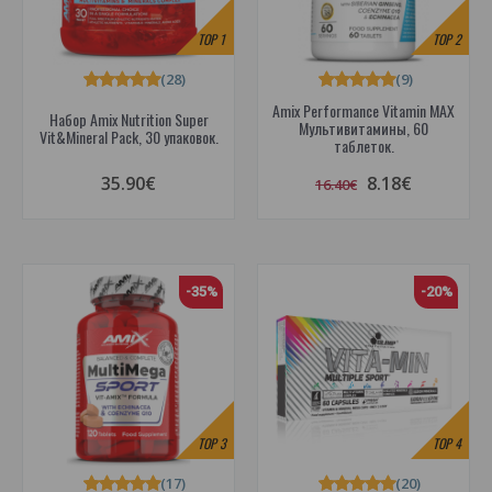
TOP
1
TOP
2
(28)
(9)
Amix Performance Vitamin MAX
Набор Amix Nutrition Super
Мультивитамины, 60
Vit&Mineral Pack, 30 упаковок.
таблеток.
35.90€
8.18€
16.40€
-35%
-20%
TOP
3
TOP
4
(17)
(20)