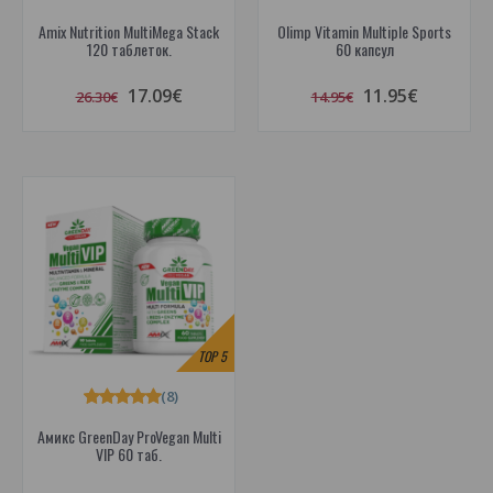
Amix Nutrition MultiMega Stack
Olimp Vitamin Multiple Sports
120 таблеток.
60 капсул
17.09€
11.95€
26.30€
14.95€
TOP
5
(8)
Амикс GreenDay ProVegan Multi
VIP 60 таб.