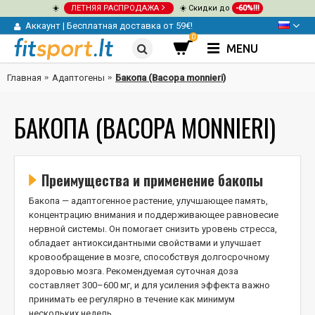
☀️
ЛЕТНЯЯ РАСПРОДАЖА
☀️ Скидки до
-60%!!!
Аккаунт
|
Бесплатная доставка от 59€!
0
MENU
Главная
Адаптогены
Бакопа (Bacopa monnieri)
БАКОПА (BACOPA MONNIERI)
Преимущества и применение бакопы
Бакопа — адаптогенное растение, улучшающее память,
концентрацию внимания и поддерживающее равновесие
нервной системы. Он помогает снизить уровень стресса,
обладает антиоксидантными свойствами и улучшает
кровообращение в мозге, способствуя долгосрочному
здоровью мозга. Рекомендуемая суточная доза
составляет 300–600 мг, и для усиления эффекта важно
принимать ее регулярно в течение как минимум
нескольких недель.