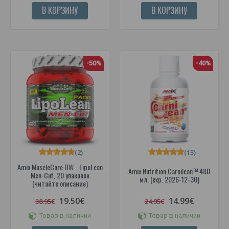
В КОРЗИНУ
В КОРЗИНУ
-50%
-40%
(2)
(13)
Amix MuscleCore DW - LipoLean
Amix Nutrition Carnilean™ 480
Men-Cut, 20 упаковок
мл. (exp. 2026-12-30)
(читайте описание)
19.50€
14.99€
38.95€
24.95€
Товар в наличии
Товар в наличии