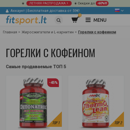
☀️
ЛЕТНЯЯ РАСПРОДАЖА
☀️ Скидки до
-60%!!!
Аккаунт
|
Бесплатная доставка от 59€!
0
MENU
Главная
Жиросжигатели и L-карнитин
Горелки с кофеином
ГОРЕЛКИ С КОФЕИНОМ
Самые продаваемые ТОП 5
-45%
TOP
1
TOP
2