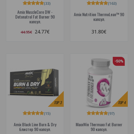
(33)
(163)
Amix MuscleCore DW -
Amix Nutrition ThermoLean™ 90
Detonatrol Fat Burner 90
капсул.
капсул.
24.77€
31.80€
44.95€
-50%
TOP
3
TOP
4
(15)
(97)
Amix Black Line Burn & Dry
MaxxWin Thermaxx Fat Burner
блистер 90 капсул.
90 капсул.