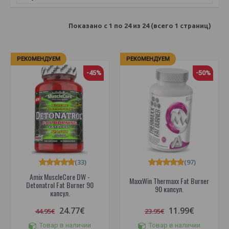
Показано с 1 по 24 из 24 (всего 1 страниц)
РЕКОМЕНДУЕМ
РЕКОМЕНДУЕМ
-45%
-50%
(33)
(97)
Amix MuscleCore DW -
MaxxWin Thermaxx Fat Burner
Detonatrol Fat Burner 90
90 капсул.
капсул.
24.77€
11.99€
44.95€
23.95€
Товар в наличии
Товар в наличии