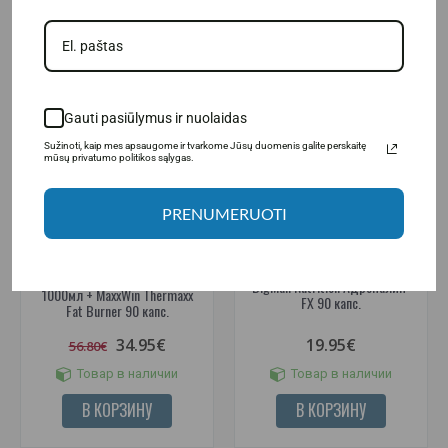
-38%
Gauti pasiūlymus ir nuolaidas
Sužinoti, kaip mes apsaugome ir tvarkome Jūsų duomenis galite perskaitę
mūsų privatumo politikos sąlygas.
PRENUMERUOTI
(2)
Amix™ Carnitine 100.000
BigMan Nutrition Адреналин-
1000мл + MaxxWin Thermaxx
FX 90 капс.
Fat Burner 90 капс.
34.95€
19.95€
56.80€
Товар в наличии
Товар в наличии
В КОРЗИНУ
В КОРЗИНУ