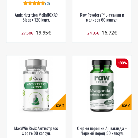
(2)
Amix Nutrition MellaNOX®
Raw Powders™ L-теанин и
Sleep+ 120 kaps.
мелисса 60 капсул.
19.95€
16.72€
27.50€
24.95€
-33%
TOP
3
TOP
4
MaxxWin Revix Антистресс
Сырые порошки Ашваганда +
Форте 90 капсул.
Черный перец 90 капсул.