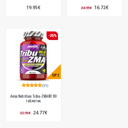
19.95€
16.72€
24.95€
-25%
TOP
5
(51)
Amix Nutrition Tribu-ZMA® 90
таблеток.
24.77€
32.95€