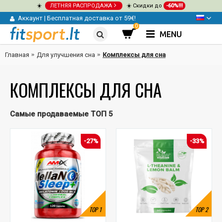
☀️
ЛЕТНЯЯ РАСПРОДАЖА
☀️ Скидки до
-60%!!!
Аккаунт
|
Бесплатная доставка от 59€!
0
MENU
Главная
Для улучшения сна
Комплексы для сна
КОМПЛЕКСЫ ДЛЯ СНА
Самые продаваемые ТОП 5
-27%
-33%
TOP
1
TOP
2