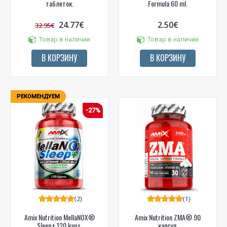
таблеток.
Formula 60 ml.
24.77€
2.50€
32.95€
Товар в наличии
Товар в наличии
В КОРЗИНУ
В КОРЗИНУ
РЕКОМЕНДУЕМ
-27%
(2)
(1)
Amix Nutrition MellaNOX®
Amix Nutrition ZMA® 90
Sleep+ 120 kaps.
капсул.