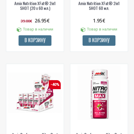
Amix Nutrition XFat® 2in1
Amix Nutrition XFat® 2in1
SHOT (20 x 60 мл.)
SHOT 60 мл.
26.95€
1.95€
39.00€
Товар в наличии
Товар в наличии
NUOLAIDA TAU!
В КОРЗИНУ
В КОРЗИНУ
Gauk
-10%*
nuolaidos kodą
apsipirkimui (daugeliui
prekių) bei nepraleisk kitų geriausių pasiūlymų!
Prenumeruok mūsų naujienlaiškį jau dabar!
* Nuolaida taikoma gamintojams: Amix, Bigman, XXL, Raw powders, Go
powders, Maxxwin, Power system. Akcijinėms prekėms nuolaida netaikoma,
nuolaidos nesumuojamos.
-40%
Gauti pasiūlymus ir nuolaidas
Sužinoti, kaip mes apsaugome ir tvarkome Jūsų duomenis galite
perskaitę mūsų privatumo politikos sąlygas.