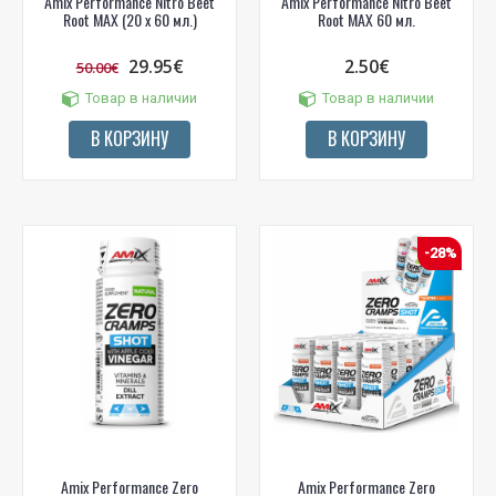
Amix Performance Nitro Beet
Amix Performance Nitro Beet
Root MAX (20 x 60 мл.)
Root MAX 60 мл.
PRENUMERUOTI
29.95€
2.50€
50.00€
Товар в наличии
Товар в наличии
В КОРЗИНУ
В КОРЗИНУ
-28%
Amix Performance Zero
Amix Performance Zero