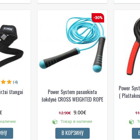
-30%
(4)
Power Sys
ržai štangai
Power System pasunkinta
( Plaštakos
i
šokdynė CROSS WEIGHTED ROPE
€
9.00€
12.90€
11
 наличии
Товар в наличии
Т
ИНУ
В КОРЗИНУ