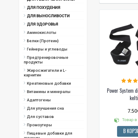
ДЛЯ ПОХУДЕНИЯ
ДЛЯ ВЫНОСЛИВОСТИ
ДЛЯ ЗДОРОВЬЯ
Аминокислоты
Белки (Протеин)
Гейнеры и углеводы
Предтренировочные
продукты
Жиросжигатели и L-
карнитин
Креатиновые добавки
Power System di
Витамины и минералы
kelt
Адаптогены
Для улучшения сна
7.50
Для суставов
Товар в
Промоутеры
В КОРЗ
Пищевые добавки для
женщин