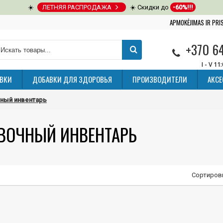
☀️
ЛЕТНЯЯ РАСПРОДАЖА
☀️ Скидки до
-60%!!!
APMOKĖJIMAS IR PR
+370 6
I - V 11
ВКИ
ДОБАВКИ ДЛЯ ЗДОРОВЬЯ
ПРОИЗВОДИТЕЛИ
АКС
ный инвентарь
ВОЧНЫЙ ИНВЕНТАРЬ
Сортиров