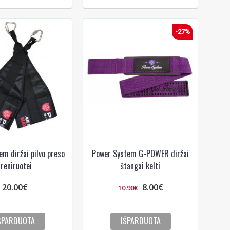
-27%
!
em diržai pilvo preso
Power System G-POWER diržai
 bei
ūlymų!
treniruotei
štangai kelti
kį jau
20.00€
8.00€
10.90€
igman,
n, Power
ŠPARDUOTA
IŠPARDUOTA
aikoma,