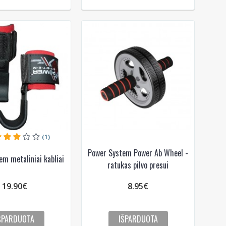
das
e
(1)
Power System Power Ab Wheel -
m metaliniai kabliai
ratukas pilvo presui
19.90€
8.95€
ŠPARDUOTA
IŠPARDUOTA