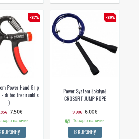
-37%
-39%
tem Power Hand Grip
Power System šokdynė
 - dilbio treniruoklis
CROSSFIT JUMP ROPE
)
7.50€
6.00€
.95€
9.90€
овар в наличии
Товар в наличии
В КОРЗИНУ
В КОРЗИНУ