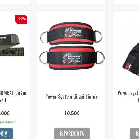
-27%
NUOLAIDA TAU
Gauk
-10%*
nuolaidos kodą
COMBAT diržai
Power syst
apsipirkimui (daugeliui prekių)
Power System diržai čiurnai
nepraleisk kitų geriausių pasi
kelti
Prenumeruok mūsų naujienlaiš
.00€
10.50€
dabar!
 наличии
* Nuolaida taikoma gamintojams: Amix, B
XXL, Raw powders, Go powders, Maxxwi
ИНУ
IŠPARDUOTA
I
system. Akcijinėms prekėms nuolaida net
nuolaidos nesumuojamos.