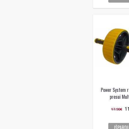
Power System ra
presui Mul
1
17.90€
IŠPARD