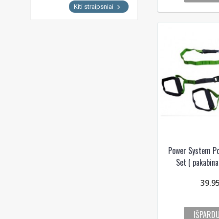
Kiti straipsniai
Power System Po
Set ( pakabina
39.9
IŠPARD