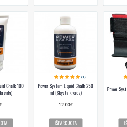
Gauti pasiūlymus ir nuolai
Sužinoti, kaip mes apsaugome ir tvarkom
Jūsų duomenis galite perskaitę mūsų
privatumo politikos sąlygas.
PRENUMERUOTI
(1)
uid Chalk 100
Power System Liquid Chalk 250
Power Syste
kreida)
ml (Skysta kreida)
€
12.00€
UOTA
IŠPARDUOTA
I