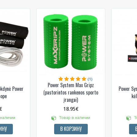
(1)
Power System Max Gripz
okdynė Power
Power Sy
(pastorintos rankenos sporto
Rope
kėl
įrangai)
€
18.95€
 наличии
Товар в наличии
Т
ИНУ
В КОРЗИНУ