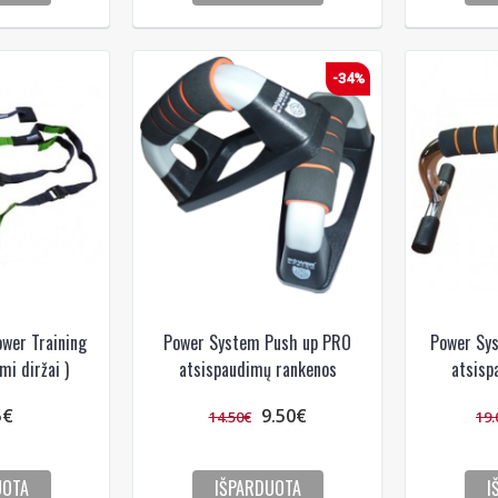
-34%
wer Training
Power System Push up PRO
Power Sy
mi diržai )
atsispaudimų rankenos
atsisp
5€
9.50€
14.50€
19.
UOTA
IŠPARDUOTA
I