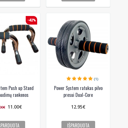
-42%
(1)
stem Push up Stand
Power System ratukas pilvo
audimų rankenos
presui Dual-Core
11.00€
12.95€
00€
ŠPARDUOTA
IŠPARDUOTA