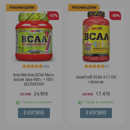
РЕКОМЕНДУЕМ
РЕКОМЕНДУЕМ
-37%
-30%
(33)
(1)
Amix Nutrition BCAA Micro-
AmixPro® BCAA 4:1:1 150
Instant Juice 400 г. + 100 г.
таблеток.
БЕСПЛАТНО!
24.95€
17.47€
39.90€
24.95€
Товар в наличии
Товар в наличии
В КОРЗИНУ
В КОРЗИНУ