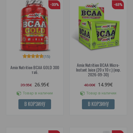
-33%
-63%
(15)
Amix Nutrition BCAA Micro-
Amix Nutrition BCAA GOLD 300
Instant Juice (20 x 10 г.) (exp.
таб.
2026-09-30)
26.95€
14.99€
39.95€
40.00€
Товар в наличии
Товар в наличии
В КОРЗИНУ
В КОРЗИНУ