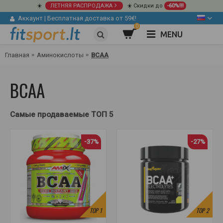
☀️
ЛЕТНЯЯ РАСПРОДАЖА
☀️ Скидки до
-60%!!!
Аккаунт
|
Бесплатная доставка от 59€!
0
MENU
Главная
Аминокислоты
BCAA
BCAA
Самые продаваемые ТОП 5
-37%
-27%
TOP
1
TOP
2