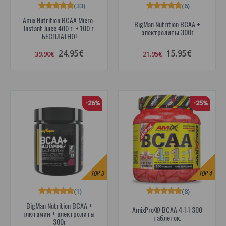
(33)
(6)
Amix Nutrition BCAA Micro-
BigMan Nutrition BCAA +
Instant Juice 400 г. + 100 г.
электролиты 300г
БЕСПЛАТНО!
24.95€
15.95€
39.90€
21.95€
-26%
-25%
TOP
3
TOP
4
(1)
(8)
BigMan Nutrition BCAA +
AmixPro® BCAA 4:1:1 300
глютамин + электролиты
таблеток.
300г