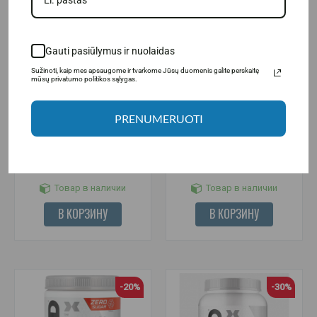
Gauti pasiūlymus ir nuolaidas
Sužinoti, kaip mes apsaugome ir tvarkome Jūsų duomenis galite perskaitę
mūsų privatumo politikos sąlygas.
(2)
PRENUMERUOTI
Optimum Nutrition Gold
Nano Supps BCAA Nano 420 г.
Standard BCAA 266 г.
24.95€
28.95€
34.95€
Товар в наличии
Товар в наличии
В КОРЗИНУ
В КОРЗИНУ
-20%
-30%