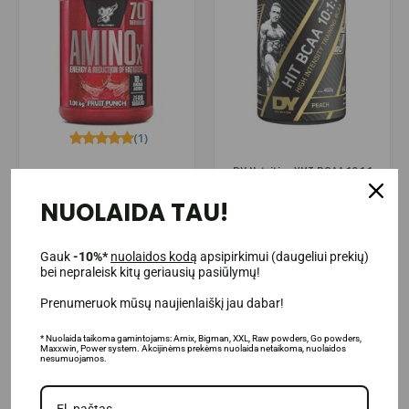
(1)
DY Nutrition ХИТ BCAA 10:1:1
BSN Amino X 70 порций
400г
NUOLAIDA TAU!
40.99€
24.95€
49.95€
Товар в наличии
Товар в наличии
Gauk
-10%*
nuolaidos kodą
apsipirkimui (daugeliui prekių)
bei nepraleisk kitų geriausių pasiūlymų!
В КОРЗИНУ
В КОРЗИНУ
Prenumeruok mūsų naujienlaiškį jau dabar!
* Nuolaida taikoma gamintojams: Amix, Bigman, XXL, Raw powders, Go powders,
Maxxwin, Power system. Akcijinėms prekėms nuolaida netaikoma, nuolaidos
nesumuojamos.
-29%