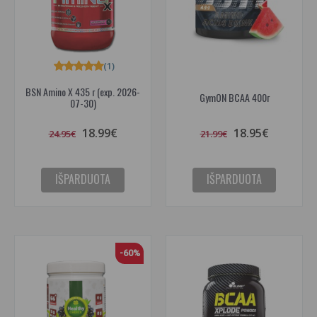
(1)
BSN Amino X 435 г (exp. 2026-
GymON BCAA 400г
07-30)
18.99€
18.95€
24.95€
21.99€
IŠPARDUOTA
IŠPARDUOTA
-60%