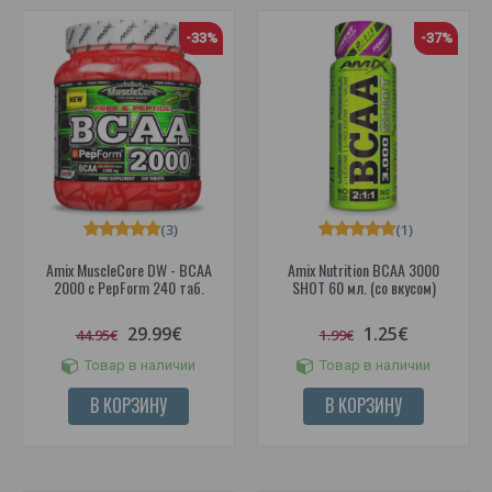
-33%
-37%
(3)
(1)
Amix MuscleCore DW - BCAA
Amix Nutrition BCAA 3000
2000 с PepForm 240 таб.
SHOT 60 мл. (со вкусом)
29.99€
1.25€
44.95€
1.99€
Товар в наличии
Товар в наличии
В КОРЗИНУ
В КОРЗИНУ