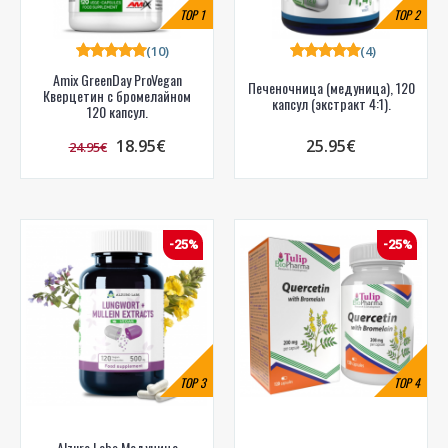
TOP
1
TOP
2
(10)
(4)
Amix GreenDay ProVegan
Печеночница (медуница), 120
Кверцетин с бромелайном
капсул (экстракт 4:1).
120 капсул.
18.95€
25.95€
24.95€
-25%
-25%
TOP
3
TOP
4
Alzuro Labs Медуница