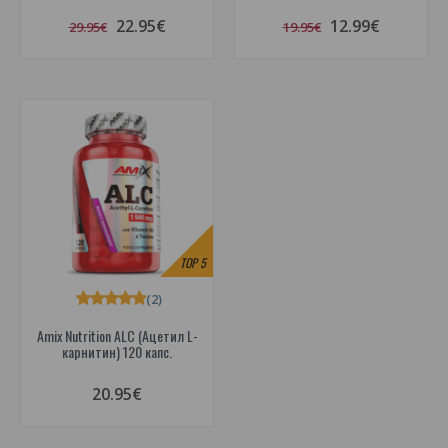
22.95€
12.99€
29.95€
19.95€
TOP
5
(2)
Amix Nutrition ALC (Ацетил L-
карнитин) 120 капс.
20.95€