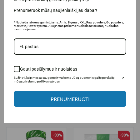
Prenumeruok mūsų naujienlaiškį jau dabar!
* Nuolaida taikoma gamintojams: Amix, Bigman, XXL, Raw powders, Go powders,
Maxxwin, Power system. Akcijinėms prekėms nuolaida netaikoma, nuolaidos
nesumuojamos.
(2)
MaxxWin L-carnitine with
MaxxWin Taurine 1600, 60
Guarana and Taurine 90 kaps
капсул.
Gauti pasiūlymus ir nuolaidas
Sužinoti, kaip mes apsaugome ir tvarkome Jūsų duomenis galite perskaitę
11.95€
4.98€
mūsų privatumo politikos sąlygas.
16.95€
6.95€
Товар в наличии
Товар в наличии
PRENUMERUOTI
В КОРЗИНУ
В КОРЗИНУ
-33%
-30%