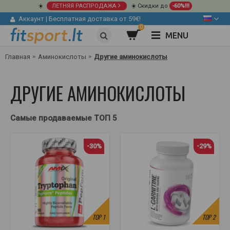
☀️
ЛЕТНЯЯ РАСПРОДАЖА
☀️ Скидки до
-60%!!!
Аккаунт
|
Бесплатная доставка от 59€!
0
MENU
Главная
Аминокислоты
Другие аминокислоты
ДРУГИЕ АМИНОКИСЛОТЫ
Самые продаваемые ТОП 5
-30%
-29%
TOP
1
TOP
2