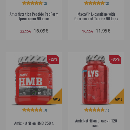
(2)
(2)
Amix Nutrition Peptide PepForm
MaxxWin L-carnitine with
Триптофан 90 капс.
Guarana and Taurine 90 kaps
16.09€
11.95€
22.95€
16.95€
-23%
-35%
TOP
3
TOP
4
(3)
(1)
Amix Nutrition L-лизин 120
Amix Nutrition HMB 250 г.
капс.