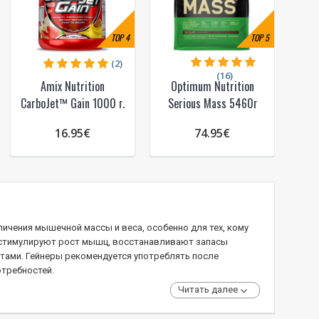
TOP
4
TOP
5
(2)
(16)
Amix Nutrition
Optimum Nutrition
CarboJet™ Gain 1000 г.
Serious Mass 5460г
16.95€
74.95€
ичения мышечной массы и веса, особенно для тех, кому
, стимулируют рост мышц, восстанавливают запасы
тами. Гейнеры рекомендуется употреблять после
отребностей.
Читать далее