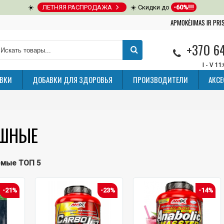
☀️
ЛЕТНЯЯ РАСПРОДАЖА
☀️ Скидки до
-60%!!!
APMOKĖJIMAS IR PR
+370 6
I - V 11
ВКИ
ДОБАВКИ ДЛЯ ЗДОРОВЬЯ
ПРОИЗВОДИТЕЛИ
АКС
ШНЫЕ
емые ТОП 5
-21%
-23%
-14%