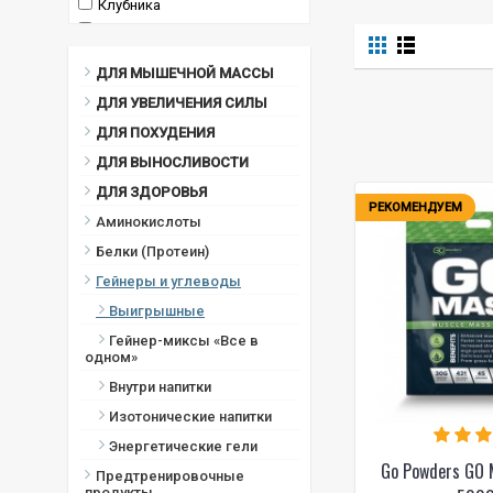
Клубника
Клубника с белым
шоколадом
ДЛЯ МЫШЕЧНОЙ МАССЫ
Клубника-банан
ДЛЯ УВЕЛИЧЕНИЯ СИЛЫ
клубничный йогурт
Конфета "Супер машина"
ДЛЯ ПОХУДЕНИЯ
Лаймовый йогурт
ДЛЯ ВЫНОСЛИВОСТИ
Малина с белым шоколадом
ДЛЯ ЗДОРОВЬЯ
РЕКОМЕНДУЕМ
Малиновый йогурт
Аминокислоты
Молочный шоколад
Белки (Протеин)
Нуга-карамель
Гейнеры и углеводы
Ореховое масло
Выигрышные
Печенье
Гейнер-миксы «Все в
Печенье с арахисовым
одном»
маслом
Внутри напитки
Печенье со сливками
Изотонические напитки
Пончики
Темный шоколад
Энергетические гели
Go Powders GO 
Черное печенье
Предтренировочные
продукты