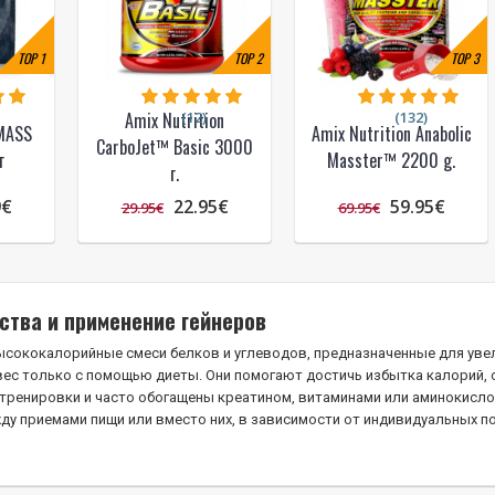
TOP
1
TOP
2
TOP
3
(12)
(132)
Amix Nutrition
MASS
Amix Nutrition Anabolic
CarboJet™ Basic 3000
г
Masster™ 2200 g.
г.
9€
22.95€
59.95€
29.95€
69.95€
тва и применение гейнеров
ысококалорийные смеси белков и углеводов, предназначенные для увел
вес только с помощью диеты. Они помогают достичь избытка калорий
 тренировки и часто обогащены креатином, витаминами или аминокисло
ду приемами пищи или вместо них, в зависимости от индивидуальных п