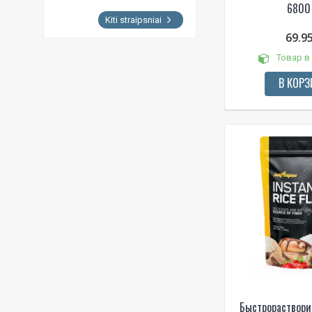
6800 
Kiti straipsniai
69.9
Товар в
В КОРЗ
Быстрораствори