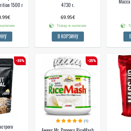
Масса 
ition 1500 г
4730 г.
0.99€
69.95€
 наличии
Товар в наличии
Т
ИНУ
В КОРЗИНУ
-33%
-25%
(1)
ыстрого
Амикс Mr. Poppers RiceMash