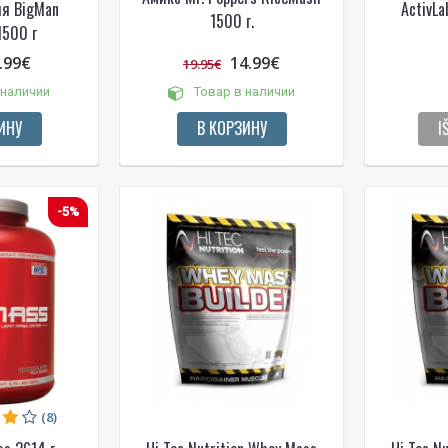
ия BigMan
ActivL
1500 г.
1500 г
.99€
14.99€
19.95€
 наличии
Товар в наличии
ИНУ
В КОРЗИНУ
I
-5%
(8)