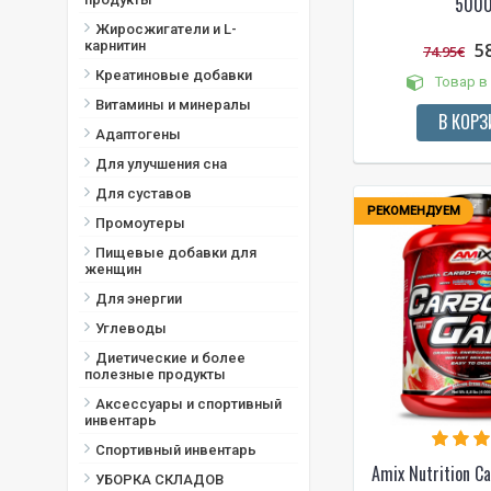
5000
Шоколад
Жиросжигатели и L-
Шоколад и арахис
карнитин
5
74.95€
Шоколад с арахисовым
Креатиновые добавки
маслом
Товар в
Шоколад с фундуком
Витамины и минералы
В КОРЗ
Шоколадный кокос
Адаптогены
Шоколадный торт
Для улучшения сна
Ягоды
Для суставов
РЕКОМЕНДУЕМ
Промоутеры
Пищевые добавки для
женщин
Для энергии
Углеводы
Диетические и более
полезные продукты
Аксессуары и спортивный
инвентарь
Спортивный инвентарь
Amix Nutrition C
УБОРКА СКЛАДОВ