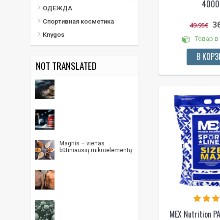
4000 
ОДЕЖДА
Спортивная косметика
3
49.95€
Knygos
Товар в
В КОРЗ
NOT TRANSLATED
Magnis – vienas
būtiniausių mikroelementų
MEX Nutrition 