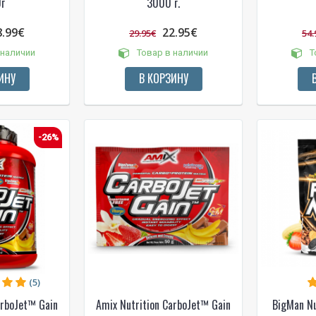
г
3000 г.
8.99€
22.95€
29.95€
54.
 наличии
Товар в наличии
Т
ИНУ
В КОРЗИНУ
-26%
(5)
arboJet™ Gain
Amix Nutrition CarboJet™ Gain
BigMan Nu