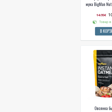
мука BigMan Nutr
1
14.95€
Товар в
В КОРЗ
Овсянка б