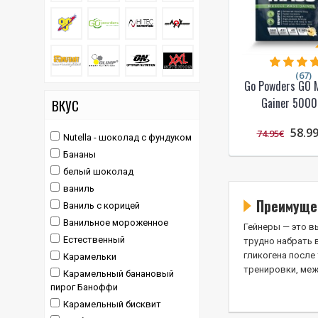
(67)
Go Powders GO 
Gainer 5000
ВКУС
58.9
74.95€
Nutella - шоколад с фундуком
Бананы
белый шоколад
ваниль
Преимущес
Ваниль с корицей
Ванильное мороженное
Гейнеры — это в
Естественный
трудно набрать 
гликогена после
Карамельки
тренировки, меж
Карамельный банановый
пирог Баноффи
Карамельный бисквит