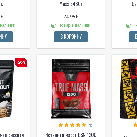
г.
Mass 5460г
Ga
5€
74.95€
 наличии
Товар в наличии
Т
ИНУ
В КОРЗИНУ
-26%
(1)
мая рисовая
Истинная масса BSN 1200