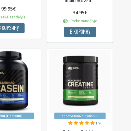
комплекс 380 г.
99.95€
34.95€
rekė sandėlyje
Prekė sandėlyje
В КОРЗИНУ
В КОРЗИНУ
лки (Протеин)
Креатиновые добавки
(6)