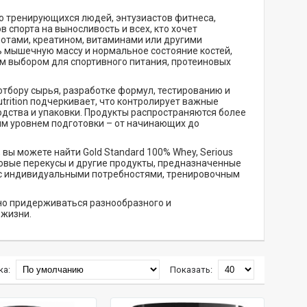
но тренирующихся людей, энтузиастов фитнеса,
 спорта на выносливость и всех, кто хочет
отами, креатином, витаминами или другими
 мышечную массу и нормальное состояние костей,
ым выбором для спортивного питания, протеиновых
тбору сырья, разработке формул, тестированию и
rition подчеркивает, что контролирует важные
одства и упаковки. Продукты распространяются более
ым уровнем подготовки – от начинающих до
 вы можете найти Gold Standard 100% Whey, Serious
еиновые перекусы и другие продукты, предназначенные
 с индивидуальными потребностями, тренировочным
но придерживаться разнообразного и
 жизни.
ка:
Показать: