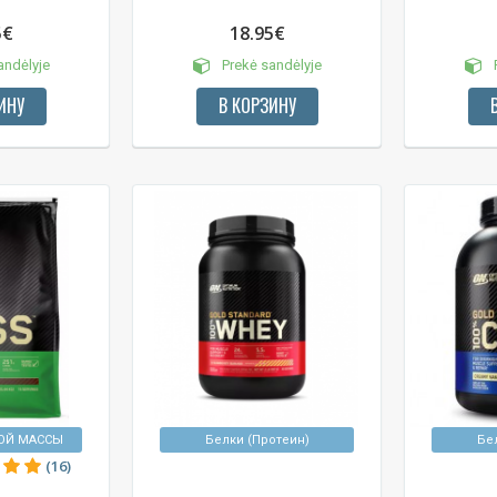
5€
18.95€
andėlyje
Prekė sandėlyje
P
ИНУ
В КОРЗИНУ
ОЙ МАССЫ
Белки (Протеин)
Бе
(16)