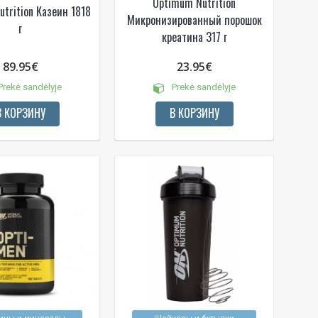
Optimum Nutrition
trition Казеин 1818
Микронизированный порошок
г
креатина 317 г
89.95€
23.95€
rekė sandėlyje
Prekė sandėlyje
В КОРЗИНУ
В КОРЗИНУ