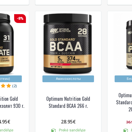
-8%
отеин)
Аминокислоты
Бе
(2)
Optimu
ition Gold
Optimum Nutrition Gold
Standard
золят 930 г.
Standard BCAA 266 г.
2
4.95€
28.95€
36.
andėlyje
Prekė sandėlyje
P