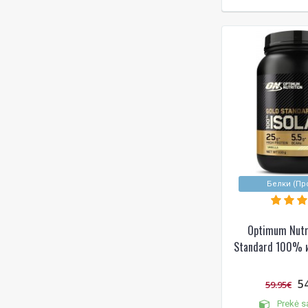
Молочный шоколад
Персик
Персик – маракуйя
Печенье со сливками
Соленая карамель
Темный шоколад
Тропические фрукты
Французская ваниль
Фруктовый пунш
Черника
Шоколад
Шоколад и арахис
Белки (Пр
Шоколад с арахисовым
маслом
Optimum Nutr
Шоколад с мятой
Standard 100% и
Шоколад с фундуком
5
59.95€
Prekė s