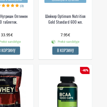
ины и минералы
Шейкеры и бутылки
(3)
 Нутришн Оптимен
Шейкер Optimum Nutrition
0 таблеток.
Gold Standard 600 мл.
33.95€
7.95€
rekė sandėlyje
Prekė sandėlyje
В КОРЗИНУ
В КОРЗИНУ
-40%