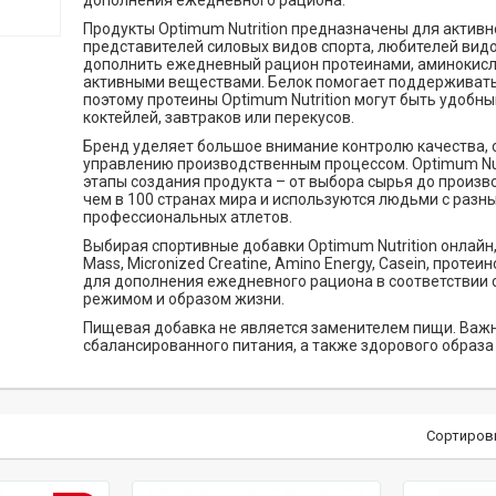
дополнения ежедневного рациона.
Продукты Optimum Nutrition предназначены для актив
представителей силовых видов спорта, любителей видов
дополнить ежедневный рацион протеинами, аминокисл
активными веществами. Белок помогает поддерживать
поэтому протеины Optimum Nutrition могут быть удобн
коктейлей, завтраков или перекусов.
Бренд уделяет большое внимание контролю качества, о
управлению производственным процессом. Optimum Nut
этапы создания продукта – от выбора сырья до произв
чем в 100 странах мира и используются людьми с разн
профессиональных атлетов.
Выбирая спортивные добавки Optimum Nutrition онлайн,
Mass, Micronized Creatine, Amino Energy, Casein, прот
для дополнения ежедневного рациона в соответствии
режимом и образом жизни.
Пищевая добавка не является заменителем пищи. Важ
сбалансированного питания, а также здорового образа
Сортиров