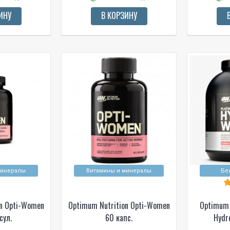
ИНУ
В КОРЗИНУ
минералы
Витамины и минералы
Бе
on Opti-Women
Optimum Nutrition Opti-Women
Optimum 
сул.
60 капс.
Hydr