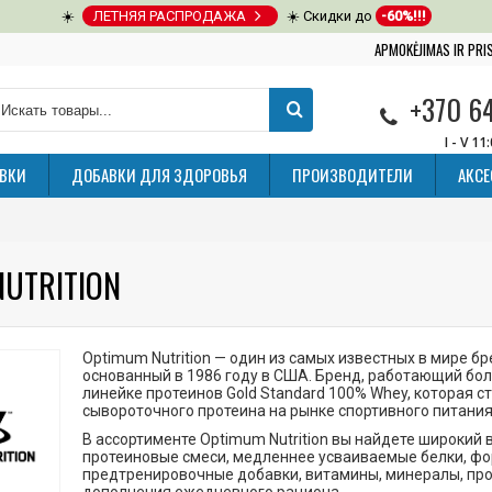
☀️
ЛЕТНЯЯ РАСПРОДАЖА
☀️ Скидки до
-60%!!!
APMOKĖJIMAS IR PR
+370 6
I - V 11
ВКИ
ДОБАВКИ ДЛЯ ЗДОРОВЬЯ
ПРОИЗВОДИТЕЛИ
АКС
UTRITION
Optimum Nutrition — один из самых известных в мире б
основанный в 1986 году в США. Бренд, работающий бол
линейке протеинов Gold Standard 100% Whey, которая 
сывороточного протеина на рынке спортивного питания
В ассортименте Optimum Nutrition вы найдете широкий
протеиновые смеси, медленнее усваиваемые белки, фо
предтренировочные добавки, витамины, минералы, про