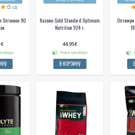
минералы
Белки (Протеин)
Витам
(2)
on Оптимен 90
Казеин Gold Standard Optimum
Оптимум
ток
Nutrition 924 г.
18
5€
44.95€
andėlyje
Prekė sandėlyje
P
ИНУ
В КОРЗИНУ