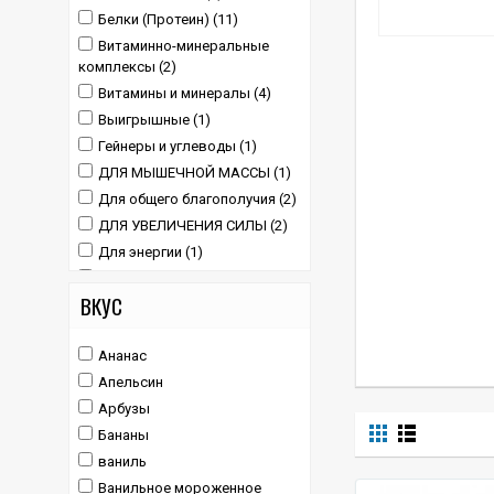
Белки (Протеин) (11)
Витаминно-минеральные
комплексы (2)
Витамины и минералы (4)
Выигрышные (1)
Гейнеры и углеводы (1)
ДЛЯ МЫШЕЧНОЙ МАССЫ (1)
Для общего благополучия (2)
ДЛЯ УВЕЛИЧЕНИЯ СИЛЫ (2)
Для энергии (1)
Креатина моногидрат (2)
ВКУС
Креатиновые добавки (3)
Креатиновые смеси (1)
Ананас
Медленно усваиваемый
протеин и казеин (2)
Апельсин
Перед тренировкой без
Арбузы
кофеина (1)
Бананы
Пищевые добавки для
ваниль
женщин (2)
Ванильное мороженное