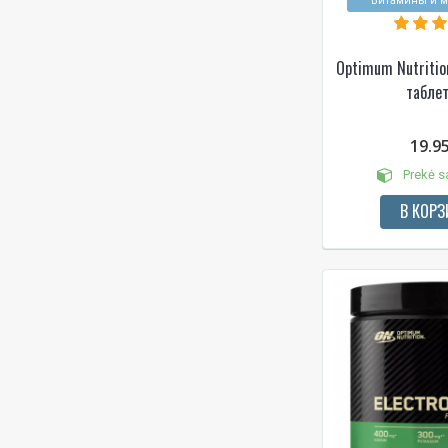
Витамины и 
Optimum Nutriti
табле
19.9
Prekė s
В КОРЗ