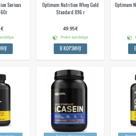
ion Serious
Optimum Nutrition Whey Gold
Optimum Nu
460г
Standard 896 г
5€
49.95€
andėlyje
Prekė sandėlyje
P
ИНУ
В КОРЗИНУ