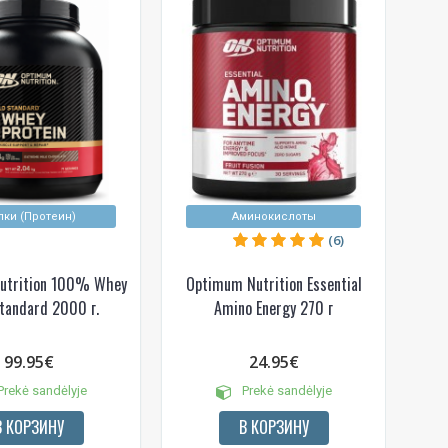
лки (Протеин)
Аминокислоты
(6)
utrition 100% Whey
Optimum Nutrition Essential
tandard 2000 г.
Amino Energy 270 г
99.95€
24.95€
rekė sandėlyje
Prekė sandėlyje
В КОРЗИНУ
В КОРЗИНУ