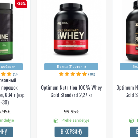
-35%
 добавки
Белки (Протеин)
Бе
(9)
(80)
ованный
 порошок
Optimum Nutrition 100% Whey
Optimum N
, 634 г (exp.
Gold Standard 2,27 кг
Gold S
-30)
5.95€
99.95€
andėlyje
Prekė sandėlyje
P
ИНУ
В КОРЗИНУ