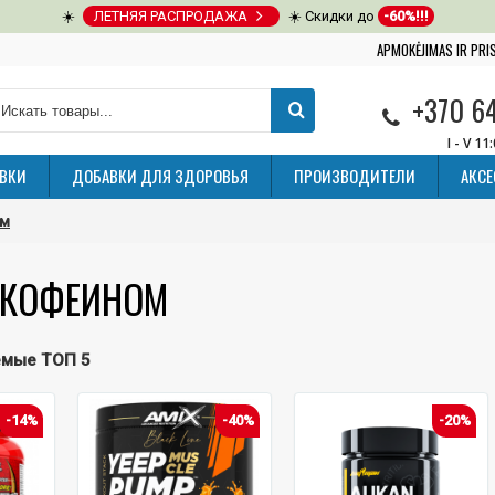
☀️
ЛЕТНЯЯ РАСПРОДАЖА
☀️ Скидки до
-60%!!!
APMOKĖJIMAS IR PR
+370 6
I - V 11
ВКИ
ДОБАВКИ ДЛЯ ЗДОРОВЬЯ
ПРОИЗВОДИТЕЛИ
АКС
ом
 КОФЕИНОМ
емые ТОП 5
-14%
-40%
-20%