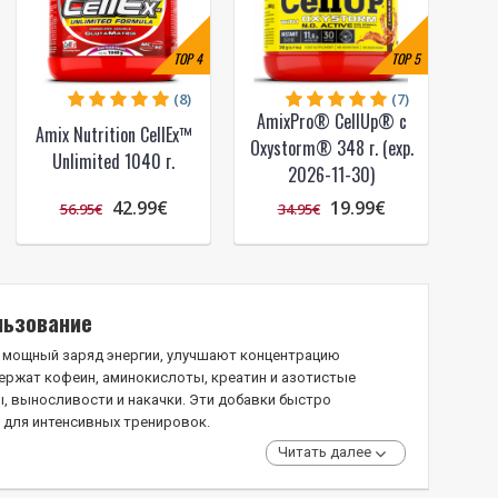
TOP
4
TOP
5
(8)
(7)
AmixPro® CellUp® с
Amix Nutrition CellEx™
Oxystorm® 348 г. (exp.
Unlimited 1040 г.
2026-11-30)
42.99€
19.99€
56.95€
34.95€
льзование
 мощный заряд энергии, улучшают концентрацию
ержат кофеин, аминокислоты, креатин и азотистые
, выносливости и накачки. Эти добавки быстро
 для интенсивных тренировок.
Читать далее