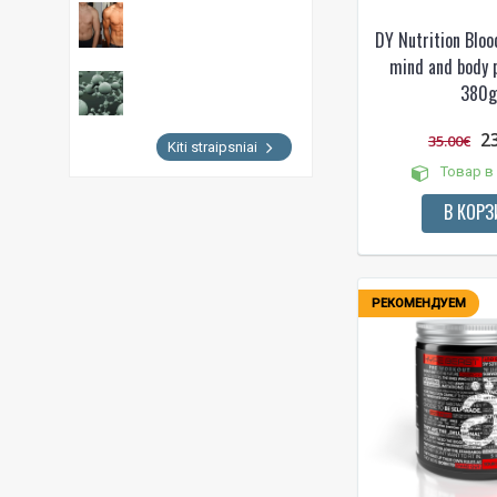
DY Nutrition Bloo
mind and body 
380g.
2
35.00€
Kiti straipsniai
Товар в
В КОРЗ
РЕКОМЕНДУЕМ