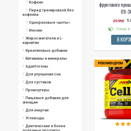
Кофеин
фруктового пунша
Лимон лайм
Перед тренировкой без
09-3
Лимонад
кофеина
1
Лимонный сорбет
29.95€
Одноразовые «шоты»
Малина
Товар в
Инозин
манго
В КОРЗ
Жиросжигатели и L-
манго - персик
карнитин
Мороженое "Rocket Pop"
Креатиновые добавки
(Малина, вишня, лайм)
Витамины и минералы
Персик
РЕКОМЕНДУЕМ
Адаптогены
Пурпурная сила (виноград)
Для улучшения сна
Различные ягоды
Синие мармеладки
Для суставов
Сумасшедший - леденец
Промоутеры
(конфеты)
Пищевые добавки для
Тропические фрукты
женщин
Фруктовый пунш
Для энергии
Холодный сладкий чай
Углеводы
Черная смородина
Диетические и более
Черника
полезные продукты