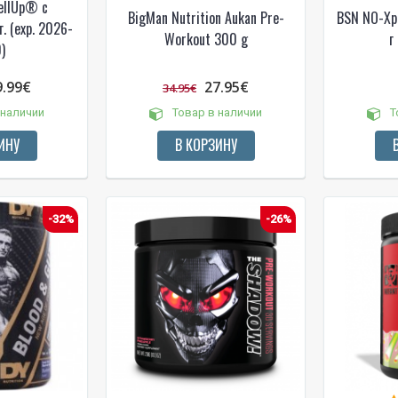
ellUp® с
BigMan Nutrition Aukan Pre-
BSN NO-Xp
. (exp. 2026-
Workout 300 g
г
)
9.99€
27.95€
34.95€
 наличии
Товар в наличии
Т
ИНУ
В КОРЗИНУ
NUOLAIDA TAU
-32%
-26%
Gauk
-10%*
nuolaidos kodą
apsipirkimui (daugeliui prekių)
nepraleisk kitų geriausių pasi
Prenumeruok mūsų naujienlaiš
dabar!
* Nuolaida taikoma gamintojams: Amix, B
XXL, Raw powders, Go powders, Maxxwi
system. Akcijinėms prekėms nuolaida net
nuolaidos nesumuojamos.