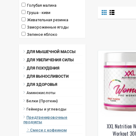
Голубая малина
Груша - киви
Жевательная резинка
Замороженные ягоды
Зеленое яблоко
Зеленый взрыв (киви и
клубника)
ДЛЯ МЫШЕЧНОЙ МАССЫ
киви
ДЛЯ УВЕЛИЧЕНИЯ СИЛЫ
Кислые кактусовые фиги
ДЛЯ ПОХУДЕНИЯ
Кислые камеди
ДЛЯ ВЫНОСЛИВОСТИ
Кислые конфеты
Кислые ягоды
ДЛЯ ЗДОРОВЬЯ
Клубника
Аминокислоты
Клубника-ананас
Белки (Протеин)
Клубнично-лаймовый
Гейнеры и углеводы
кока-кола
Предтренировочные
Коктейль мохито
продукты
XXL Nutrition 
Красная лихорадка (вишня)
Смеси с кофеином
Workout 300
Лайм