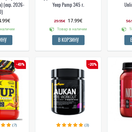
) (exp. 2026-
Yeep Pump 345 г.
Unli
0)
4.99€
17.99€
29.95€
56.
 наличии
Товар в наличии
Т
ИНУ
В КОРЗИНУ
-43%
-20%
(7)
(3)