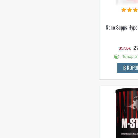
Nano Supps Hype 
2
39.95€
Товар в
В КОРЗ