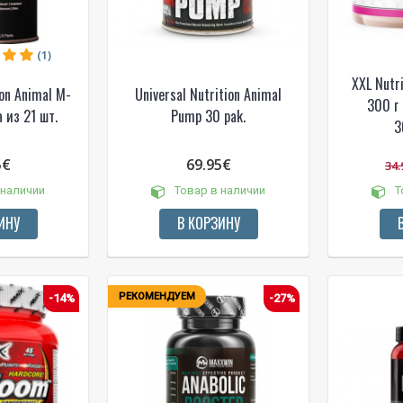
(1)
XXL Nutri
ion Animal M-
Universal Nutrition Animal
300 г 
 из 21 шт.
Pump 30 pak.
3
5€
69.95€
34.
 наличии
Товар в наличии
Т
ИНУ
В КОРЗИНУ
РЕКОМЕНДУЕМ
-14%
-27%