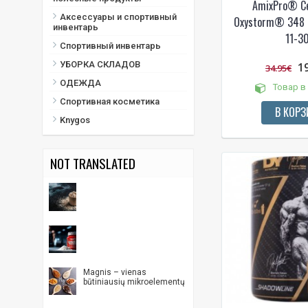
AmixPro® C
Черника
Аксессуары и спортивный
Oxystorm® 348 г
инвентарь
Энергетик
11-30
Спортивный инвентарь
яблоки
УБОРКА СКЛАДОВ
1
34.95€
ОДЕЖДА
Товар в
Спортивная косметика
В КОРЗ
Knygos
NOT TRANSLATED
Magnis – vienas
būtiniausių mikroelementų