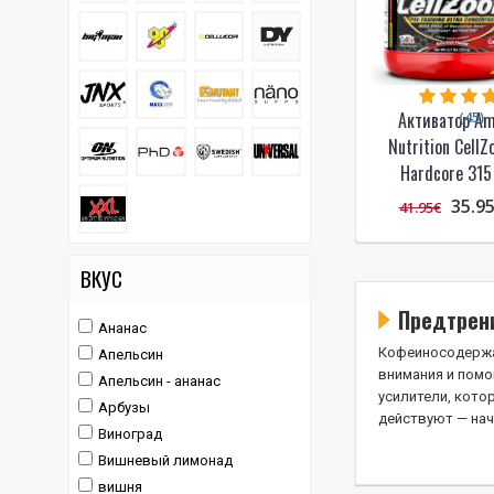
(45)
Активатор Am
Nutrition Cell
Hardcore 315 
35.9
41.95€
ВКУС
Предтрен
Ананас
Кофеиносодержа
Апельсин
внимания и помо
Апельсин - ананас
усилители, кото
Арбузы
действуют — нач
Виноград
Вишневый лимонад
вишня