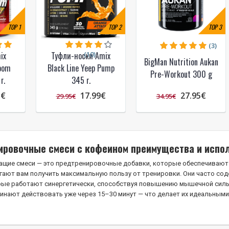
TOP
1
TOP
2
TOP
3
(3)
(10)
ix
Туфли-носки Amix
BigMan Nutrition Aukan
Zoom
Black Line Yeep Pump
Pre-Workout 300 g
г.
345 г.
5€
17.99€
27.95€
29.95€
34.95€
ировочные
смеси с кофеином
преимущества и испо
щие смеси — это предтренировочные добавки, которые обеспечивают
гают вам получить максимальную пользу от тренировки. Они часто сод
рые работают синергетически, способствуя повышению мышечной силы
инают действовать уже через 15–30 минут — что делает их идеальными