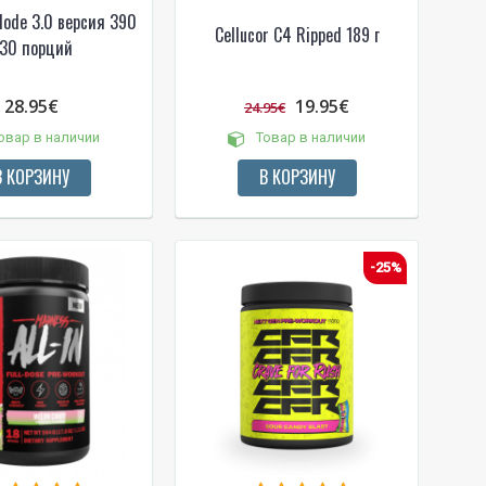
lode 3.0 версия 390
Cellucor C4 Ripped 189 г
 30 порций
28.95€
19.95€
24.95€
овар в наличии
Товар в наличии
В КОРЗИНУ
В КОРЗИНУ
!
-25%
 bei
ūlymų!
kį jau
igman,
n, Power
aikoma,