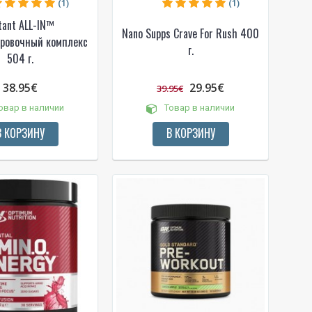
(1)
(1)
tant ALL-IN™
Nano Supps Crave For Rush 400
ровочный комплекс
г.
504 г.
das
38.95€
29.95€
39.95€
e
овар в наличии
Товар в наличии
В КОРЗИНУ
В КОРЗИНУ