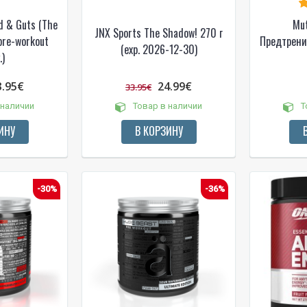
d & Guts (The
Mu
JNX Sports The Shadow! 270 г
pre-workout
Предтрени
(exp. 2026-12-30)
)
Gauti pasiūlymus ir nuolai
3.95€
24.99€
33.95€
Sužinoti, kaip mes apsaugome ir tvarkom
Jūsų duomenis galite perskaitę mūsų
privatumo politikos sąlygas.
 наличии
Товар в наличии
Т
ИНУ
В КОРЗИНУ
PRENUMERUOTI
-30%
-36%