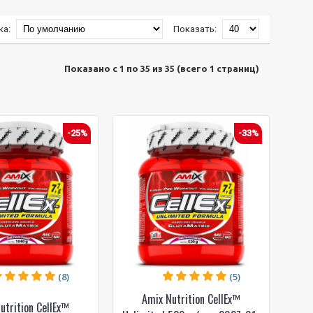
ка:
Показать:
Показано с 1 по 35 из 35 (всего 1 страниц)
-25%
-33%
(8)
(5)
Amix Nutrition CellEx™
utrition CellEx™