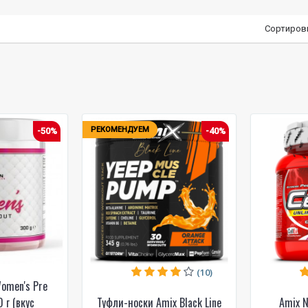
Сортиров
РЕКОМЕНДУЕМ
-50%
-40%
(10)
Women's Pre
 г (вкус
Туфли-носки Amix Black Line
Amix N