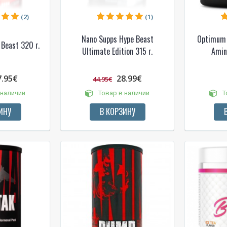
(2)
(1)
Nano Supps Hype Beast
Optimum N
Beast 320 г.
Ultimate Edition 315 г.
Amin
7.95€
28.99€
44.95€
 наличии
Товар в наличии
Т
ИНУ
В КОРЗИНУ