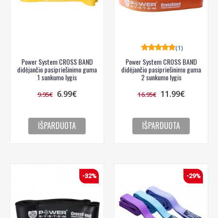
(1)
Power System CROSS BAND
Power System CROSS BAND
didėjančio pasipriešinimo guma
didėjančio pasipriešinimo guma
1 sunkumo lygis
2 sunkumo lygis
6.99€
11.99€
9.95€
16.95€
IŠPARDUOTA
IŠPARDUOTA
-32%
-29%