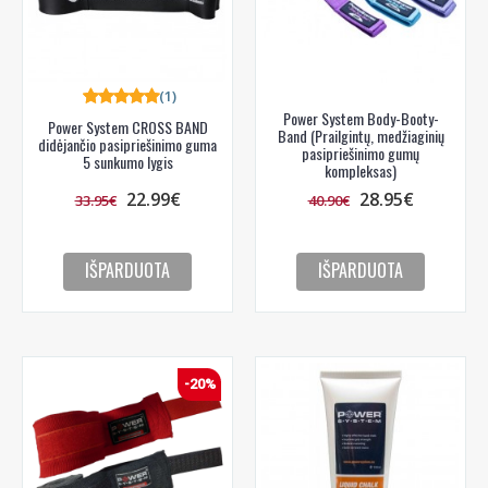
(1)
Power System Body-Booty-
Power System CROSS BAND
Band (Prailgintų, medžiaginių
didėjančio pasipriešinimo guma
pasipriešinimo gumų
5 sunkumo lygis
kompleksas)
22.99€
28.95€
33.95€
40.90€
IŠPARDUOTA
IŠPARDUOTA
-20%