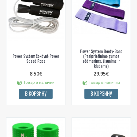
Power System Booty-Band
Power System šokdynė Power
(Pasipriešinimo gumos
Speed Rope
sėdmenims, šlaunims ir
klubams)
8.50€
29.95€
Товар в наличии
Товар в наличии
В КОРЗИНУ
В КОРЗИНУ