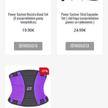
Power System Resista Band Set
Power System Total Expander
(5 pasipriešinimo gumų
Set ( skirtingo pasipriešinimo
komplektas)
gumos su rankenomis )
19.90€
24.99€
IŠPARDUOTA
IŠPARDUOTA
-21%