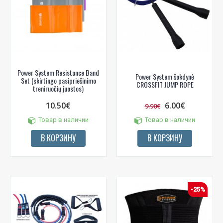
Power System Resistance Band
Power System šokdynė
Set (skirtingo pasipriešinimo
CROSSFIT JUMP ROPE
treniruočių juostos)
10.50€
6.00€
9.90€
Товар в наличии
Товар в наличии
В КОРЗИНУ
В КОРЗИНУ
-25%