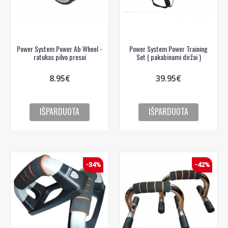
Power System Power Ab Wheel -
Power System Power Training
ratukas pilvo presui
Set ( pakabinami diržai )
8.95€
39.95€
IŠPARDUOTA
IŠPARDUOTA
-34%
-42%