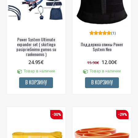
(1)
Power System Ultimate
expander set ( skirtingo
Поддержка спины Power
pasipriešinimo gumos su
System Neo
rankenomis )
24.95€
12.00€
15.90€
Товар в наличии
Товар в наличии
В КОРЗИНУ
В КОРЗИНУ
-30%
-29%