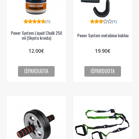
Gauti pasiūlymus ir nuolaidas
Sužinoti, kaip mes apsaugome ir tvarkome Jūsų duomenis galite
perskaitę mūsų privatumo politikos sąlygas.
(1)
(1)
Power System Liquid Chalk 250
PRENUMERUOTI
Power System metaliniai kabliai
ml (Skysta kreida)
12.00€
19.90€
IŠPARDUOTA
IŠPARDUOTA