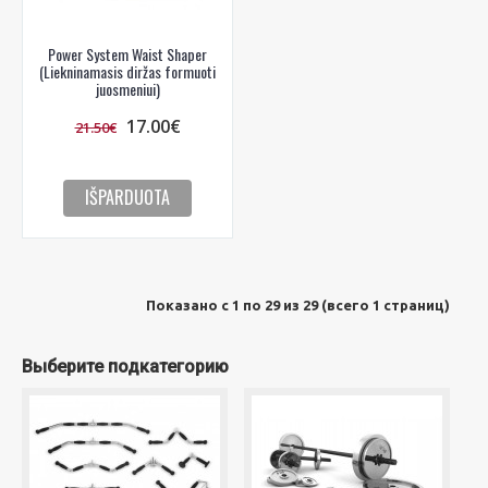
Power System Waist Shaper
(Liekninamasis diržas formuoti
juosmeniui)
17.00€
21.50€
IŠPARDUOTA
Показано с 1 по 29 из 29 (всего 1 страниц)
Выберите подкатегорию