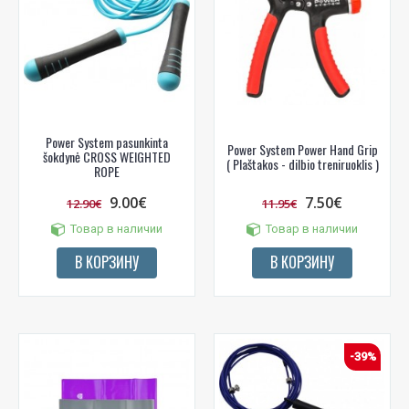
Power System pasunkinta
Power System Power Hand Grip
šokdynė CROSS WEIGHTED
( Plaštakos - dilbio treniruoklis )
ROPE
9.00€
7.50€
12.90€
11.95€
Товар в наличии
Товар в наличии
В КОРЗИНУ
В КОРЗИНУ
-39%