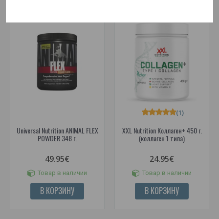
(1)
Universal Nutrition ANIMAL FLEX
XXL Nutrition Коллаген+ 450 г.
POWDER 348 г.
(коллаген 1 типа)
49.95€
24.95€
Товар в наличии
Товар в наличии
В КОРЗИНУ
В КОРЗИНУ