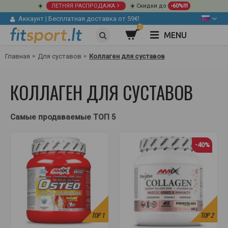
☀️
ЛЕТНЯЯ РАСПРОДАЖА
☀️ Скидки до
-60%!!!
Аккаунт
|
Бесплатная доставка от 59€!
0
MENU
Главная
Для суставов
Коллаген для суставов
КОЛЛАГЕН ДЛЯ СУСТАВОВ
Самые продаваемые ТОП 5
-40%
TOP
1
TOP
2