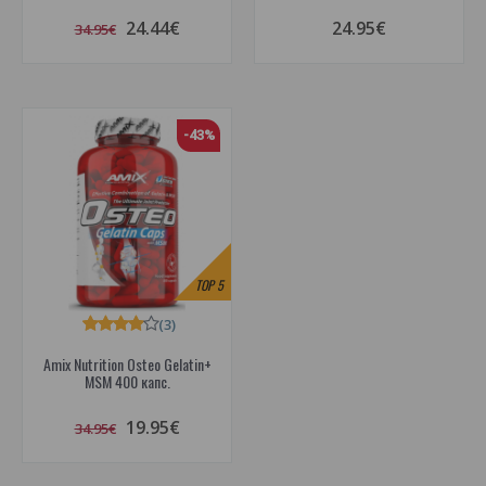
24.44€
24.95€
34.95€
-43%
TOP
5
(3)
Amix Nutrition Osteo Gelatin+
MSM 400 капс.
19.95€
34.95€