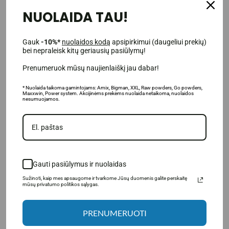
NUOLAIDA TAU!
Gauk
-10%*
nuolaidos kodą
apsipirkimui (daugeliui prekių)
bei nepraleisk kitų geriausių pasiūlymų!
Prenumeruok mūsų naujienlaiškį jau dabar!
* Nuolaida taikoma gamintojams: Amix, Bigman, XXL, Raw powders, Go powders,
Maxxwin, Power system. Akcijinėms prekėms nuolaida netaikoma, nuolaidos
nesumuojamos.
(9)
(1)
Nutrend Flexit Gold Напиток
Nutrend Флексит Напиток
400г
400г
Gauti pasiūlymus ir nuolaidas
24.95€
14.95€
Sužinoti, kaip mes apsaugome ir tvarkome Jūsų duomenis galite perskaitę
mūsų privatumo politikos sąlygas.
Товар в наличии
Товар в наличии
В КОРЗИНУ
В КОРЗИНУ
PRENUMERUOTI