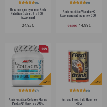
(67)
(6)
Напиток для суставов Amix
Amix Nutrition Viscofan®
Nutrition Osteo Ultra 600 г.
Коллагеновый напиток 300 г.
(коллаген)
24.95€
14.99€
24.95€
-30%
TOP
3
TOP
4
(7)
(9)
Amix Nutrition Collagen Marine
Nutrend Flexit Gold Напиток
Peptan® Напиток 300 г.
400г