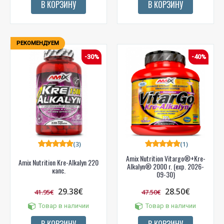
В КОРЗИНУ
В КОРЗИНУ
РЕКОМЕНДУЕМ
-30%
-40%
(3)
(1)
Amix Nutrition Vitargo®+Kre-
Amix Nutrition Kre-Alkalyn 220
Alkalyn® 2000 г. (exp. 2026-
капс.
09-30)
29.38€
28.50€
41.95€
47.50€
Товар в наличии
Товар в наличии
В КОРЗИНУ
В КОРЗИНУ