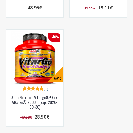
48.95€
19.11€
31.95€
-40%
TOP
5
(1)
Amix Nutrition Vitargo®+Kre-
Alkalyn® 2000 г. (exp. 2026-
09-30)
28.50€
47.50€