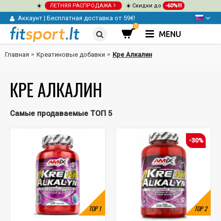
☀️
ЛЕТНЯЯ РАСПРОДАЖА
☀️ Скидки до
-60%!!!
Аккаунт
|
Бесплатная доставка от 59€!
0
MENU
Главная
Креатиновые добавки
Кре Алкалин
КРЕ АЛКАЛИН
Самые продаваемые ТОП 5
-30%
TOP
1
TOP
2