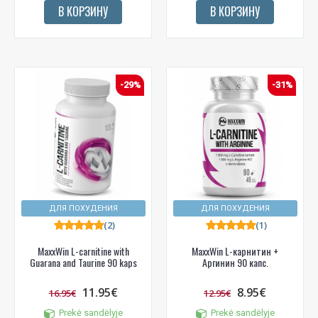
В КОРЗИНУ
В КОРЗИНУ
-29%
-31%
ДЛЯ ПОХУДЕНИЯ
ДЛЯ ПОХУДЕНИЯ
(2)
(1)
MaxxWin L-carnitine with
MaxxWin L-карнитин +
Guarana and Taurine 90 kaps
Аргинин 90 капс.
11.95€
8.95€
16.95€
12.95€
Prekė sandėlyje
Prekė sandėlyje