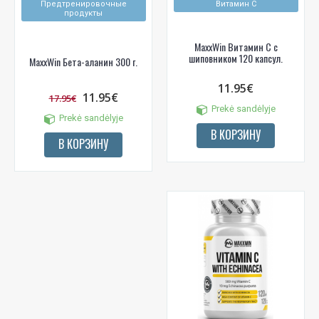
Предтренировочные
Витамин С
продукты
MaxxWin Витамин С с
шиповником 120 капсул.
MaxxWin Бета-аланин 300 г.
11.95€
11.95€
17.95€
Prekė sandėlyje
Prekė sandėlyje
В КОРЗИНУ
В КОРЗИНУ