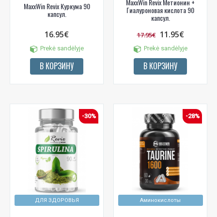
MaxxWin Revix Метионин +
MaxxWin Revix Куркума 90
Гиалуроновая кислота 90
капсул.
капсул.
16.95€
11.95€
17.95€
Prekė sandėlyje
Prekė sandėlyje
В КОРЗИНУ
В КОРЗИНУ
-30%
-28%
ДЛЯ ЗДОРОВЬЯ
Аминокислоты