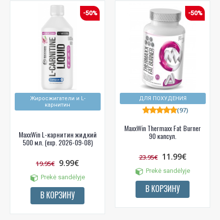
-50%
-50%
Жиросжигатели и L-
ДЛЯ ПОХУДЕНИЯ
карнитин
(97)
MaxxWin Thermaxx Fat Burner
MaxxWin L-карнитин жидкий
90 капсул.
500 мл. (exp. 2026-09-08)
11.99€
23.95€
9.99€
19.95€
Prekė sandėlyje
Prekė sandėlyje
В КОРЗИНУ
В КОРЗИНУ