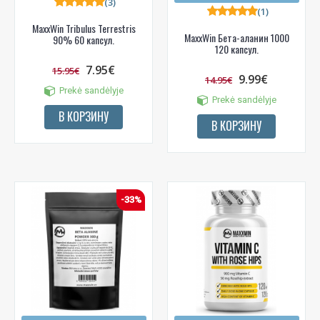
(3)
(1)
MaxxWin Tribulus Terrestris
MaxxWin Бета-аланин 1000
90% 60 капсул.
120 капсул.
7.95€
15.95€
9.99€
14.95€
Prekė sandėlyje
Prekė sandėlyje
В КОРЗИНУ
В КОРЗИНУ
-33%