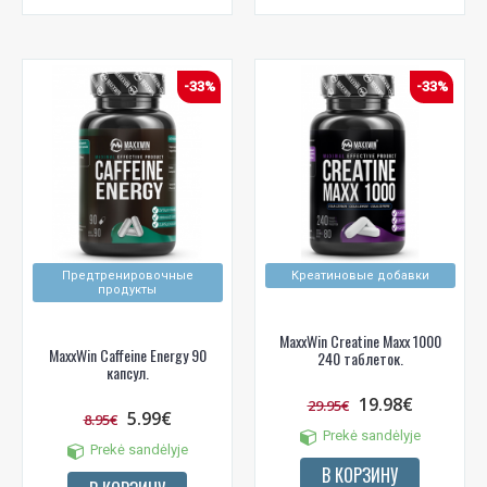
-33%
-33%
Предтренировочные
Креатиновые добавки
продукты
MaxxWin Creatine Maxx 1000
MaxxWin Caffeine Energy 90
240 таблеток.
капсул.
19.98€
29.95€
5.99€
8.95€
Prekė sandėlyje
Prekė sandėlyje
В КОРЗИНУ