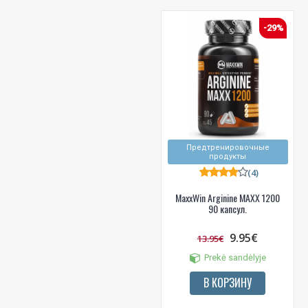
-29%
Предтренировочные
продукты
(4)
MaxxWin Arginine MAXX 1200
90 капсул.
9.95€
13.95€
Prekė sandėlyje
В КОРЗИНУ