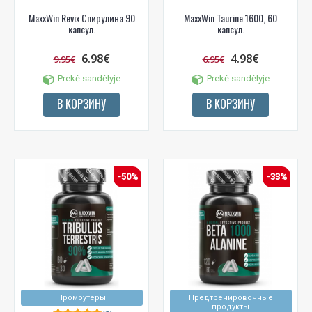
MaxxWin Revix Спирулина 90
MaxxWin Taurine 1600, 60
капсул.
капсул.
6.98€
4.98€
9.95€
6.95€
Prekė sandėlyje
Prekė sandėlyje
В КОРЗИНУ
В КОРЗИНУ
-50%
-33%
Промоутеры
Предтренировочные
продукты