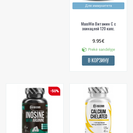
Для иммунитета
MaxxWin Витамин С с
эхинацеей 120 капс.
9.95€
Prekė sandėlyje
В КОРЗИНУ
-50%