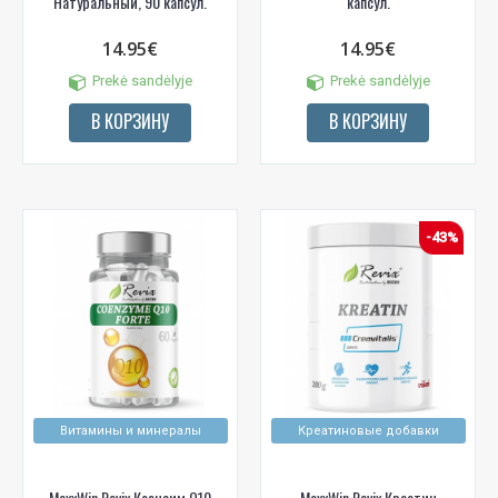
Натуральный, 90 капсул.
капсул.
14.95€
14.95€
Prekė sandėlyje
Prekė sandėlyje
В КОРЗИНУ
В КОРЗИНУ
-43%
Витамины и минералы
Креатиновые добавки
MaxxWin Revix Коэнзим Q10
MaxxWin Revix Креатин