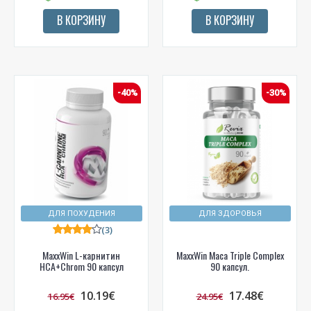
В КОРЗИНУ
В КОРЗИНУ
-40%
-30%
ДЛЯ ПОХУДЕНИЯ
ДЛЯ ЗДОРОВЬЯ
(3)
MaxxWin L-карнитин
MaxxWin Maca Triple Complex
HCA+Chrom 90 капсул
90 капсул.
10.19€
17.48€
16.95€
24.95€