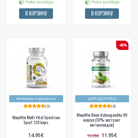
Prekė sandėlyje
Prekė sandėlyje
В КОРЗИНУ
В КОРЗИНУ
-40%
Витамины и минералы
ДЛЯ ЗДОРОВЬЯ
(3)
(6)
MaxxWin Revix Ashwagandha 90
MaxxWin Multi Vital Spectrum
капсул (10% экстракт
Sport 120 kaps.
витанолидов)
14.95€
11.95€
19.95€