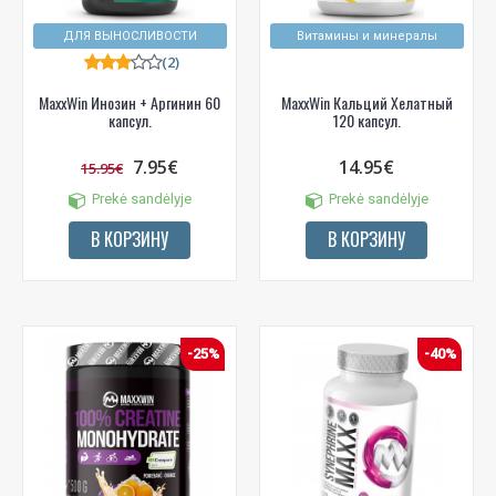
ДЛЯ ВЫНОСЛИВОСТИ
Витамины и минералы
(2)
MaxxWin Инозин + Аргинин 60
MaxxWin Кальций Хелатный
капсул.
120 капсул.
7.95€
14.95€
15.95€
Prekė sandėlyje
Prekė sandėlyje
В КОРЗИНУ
В КОРЗИНУ
-25%
-40%