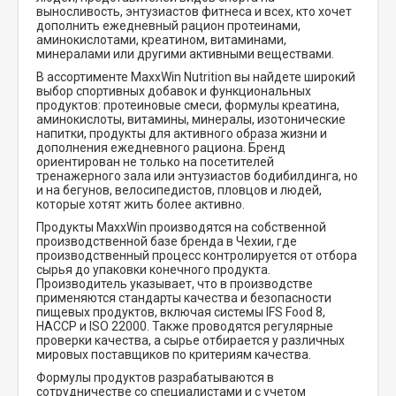
выносливость, энтузиастов фитнеса и всех, кто хочет
дополнить ежедневный рацион протеинами,
аминокислотами, креатином, витаминами,
минералами или другими активными веществами.
В ассортименте MaxxWin Nutrition вы найдете широкий
выбор спортивных добавок и функциональных
продуктов: протеиновые смеси, формулы креатина,
аминокислоты, витамины, минералы, изотонические
напитки, продукты для активного образа жизни и
дополнения ежедневного рациона. Бренд
ориентирован не только на посетителей
тренажерного зала или энтузиастов бодибилдинга, но
и на бегунов, велосипедистов, пловцов и людей,
которые хотят жить более активно.
Продукты MaxxWin производятся на собственной
производственной базе бренда в Чехии, где
производственный процесс контролируется от отбора
сырья до упаковки конечного продукта.
Производитель указывает, что в производстве
применяются стандарты качества и безопасности
пищевых продуктов, включая системы IFS Food 8,
HACCP и ISO 22000. Также проводятся регулярные
проверки качества, а сырье отбирается у различных
мировых поставщиков по критериям качества.
Формулы продуктов разрабатываются в
сотрудничестве со специалистами и с учетом