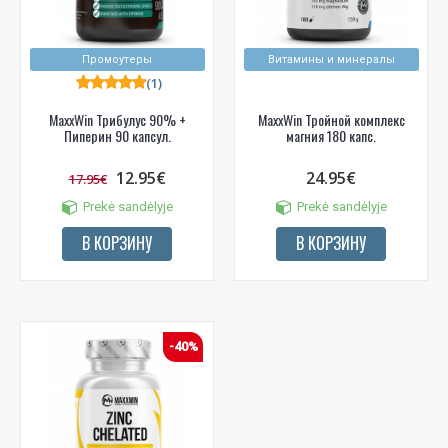
Промоутеры
Витамины и минералы
(1)
MaxxWin Трибулус 90% +
MaxxWin Тройной комплекс
Пиперин 90 капсул.
магния 180 капс.
12.95€
24.95€
17.95€
Prekė sandėlyje
Prekė sandėlyje
В КОРЗИНУ
В КОРЗИНУ
-40%