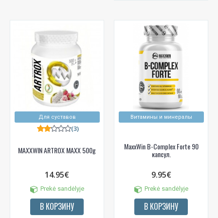
Для суставов
Витамины и минералы
(3)
MaxxWin B-Complex Forte 90
MAXXWIN ARTROX MAXX 500g
капсул.
14.95€
9.95€
Prekė sandėlyje
Prekė sandėlyje
В КОРЗИНУ
В КОРЗИНУ