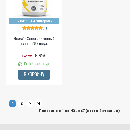
Витамины и минералы
(1)
MaxxWin Хелатированный
цинк, 120 капсул.
8.95€
14.95€
Prekė sandėlyje
В КОРЗИНУ
1
2
>
>|
Показано с 1 по 40 из 67 (всего 2 страниц)