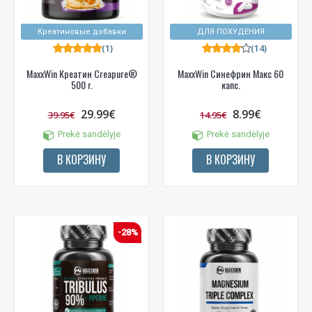
Креатиновые добавки
ДЛЯ ПОХУДЕНИЯ
(1)
(14)
MaxxWin Креатин Creapure®
MaxxWin Синефрин Макс 60
500 г.
капс.
29.99€
8.99€
39.95€
14.95€
Prekė sandėlyje
Prekė sandėlyje
В КОРЗИНУ
В КОРЗИНУ
-28%