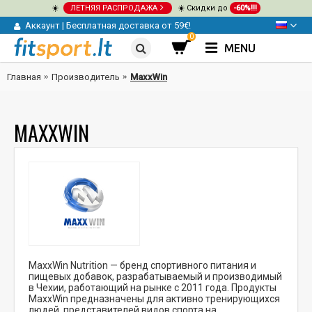
☀️
ЛЕТНЯЯ РАСПРОДАЖА
☀️ Скидки до
-60%!!!
Аккаунт
|
Бесплатная доставка от 59€!
0
MENU
Главная
Производитель
MaxxWin
MAXXWIN
MaxxWin Nutrition — бренд спортивного питания и
пищевых добавок, разрабатываемый и производимый
в Чехии, работающий на рынке с 2011 года. Продукты
MaxxWin предназначены для активно тренирующихся
людей, представителей видов спорта на