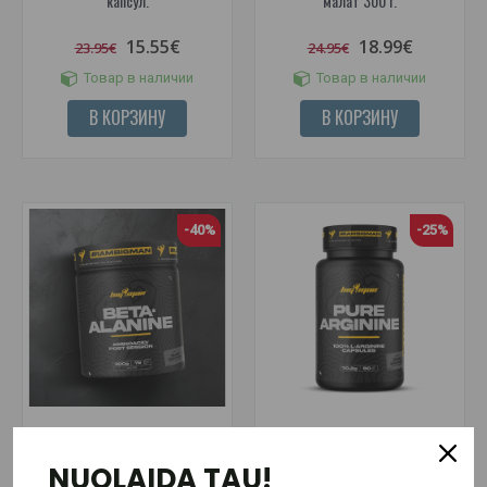
капсул.
малат 300 г.
15.55€
18.99€
23.95€
24.95€
Товар в наличии
Товар в наличии
В КОРЗИНУ
В КОРЗИНУ
-40%
-25%
BigMan Nutrition Бета-Аланин
BigMan Чистый аргинин 90
NUOLAIDA TAU!
300 г.
капсул.