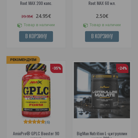
Root MAX 200 капс.
Root MAX 60 мл.
24.95€
2.50€
39.95€
Товар в наличии
Товар в наличии
В КОРЗИНУ
В КОРЗИНУ
РЕКОМЕНДУЕМ
-35%
-24%
(6)
AmixPro® GPLC Booster 90
BigMan Nutrition L-цитруллин