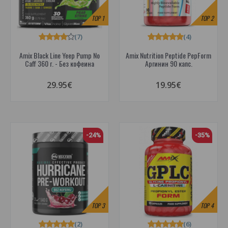
TOP
1
TOP
2
(7)
(4)
Amix Black Line Yeep Pump No
Amix Nutrition Peptide PepForm
Caff 360 г. - Без кофеина
Аргинин 90 капс.
29.95€
19.95€
-24%
-35%
TOP
3
TOP
4
(2)
(6)