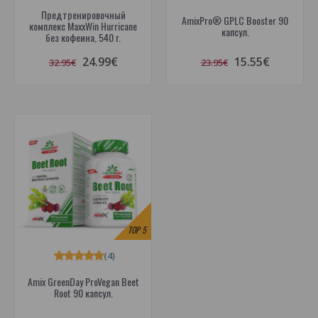
Предтренировочный
AmixPro® GPLC Booster 90
комплекс MaxxWin Hurricane
капсул.
без кофеина, 540 г.
24.99€
15.55€
32.95€
23.95€
TOP
5
(4)
Amix GreenDay ProVegan Beet
Root 90 капсул.