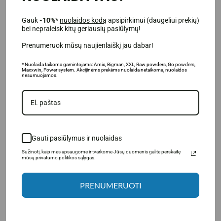
14.99€
11.99€
24.95€
15.95€
Gauk
-10%*
nuolaidos kodą
apsipirkimui (daugeliui prekių)
bei nepraleisk kitų geriausių pasiūlymų!
Товар в наличии
Товар в наличии
Prenumeruok mūsų naujienlaiškį jau dabar!
В КОРЗИНУ
В КОРЗИНУ
* Nuolaida taikoma gamintojams: Amix, Bigman, XXL, Raw powders, Go powders,
Maxxwin, Power system. Akcijinėms prekėms nuolaida netaikoma, nuolaidos
nesumuojamos.
-29%
-33%
Gauti pasiūlymus ir nuolaidas
Sužinoti, kaip mes apsaugome ir tvarkome Jūsų duomenis galite perskaitę
mūsų privatumo politikos sąlygas.
PRENUMERUOTI
(4)
(1)
MaxxWin Arginine MAXX 1200
MaxxWin Бета-аланин 1000
90 капсул.
120 капсул.