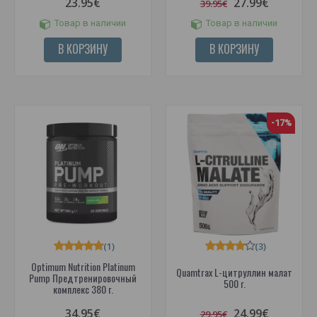
23.95€
27.99€
39.95€
Товар в наличии
Товар в наличии
В КОРЗИНУ
В КОРЗИНУ
-17%
(1)
(3)
Optimum Nutrition Platinum
Quamtrax L-цитруллин малат
Pump Предтренировочный
500 г.
комплекс 380 г.
34.95€
24.99€
29.95€