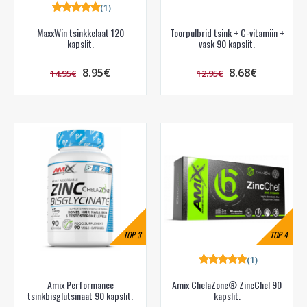
(1)
MaxxWin tsinkkelaat 120
Toorpulbrid tsink + C-vitamiin +
kapslit.
vask 90 kapslit.
8.95€
8.68€
14.95€
12.95€
TOP
3
TOP
4
(1)
Amix Performance
Amix ChelaZone® ZincChel 90
tsinkbisglütsinaat 90 kapslit.
kapslit.