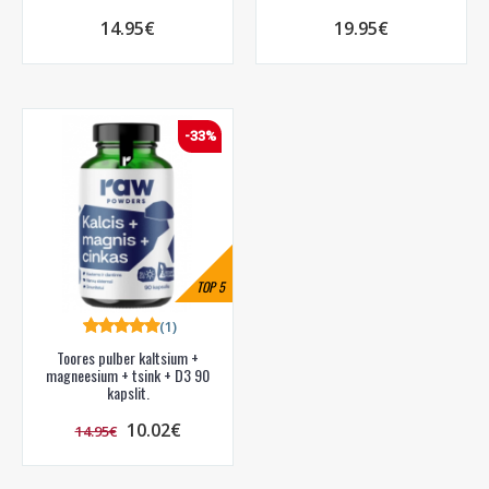
14.95€
19.95€
-33%
TOP
5
(1)
Toores pulber kaltsium +
magneesium + tsink + D3 90
kapslit.
10.02€
14.95€