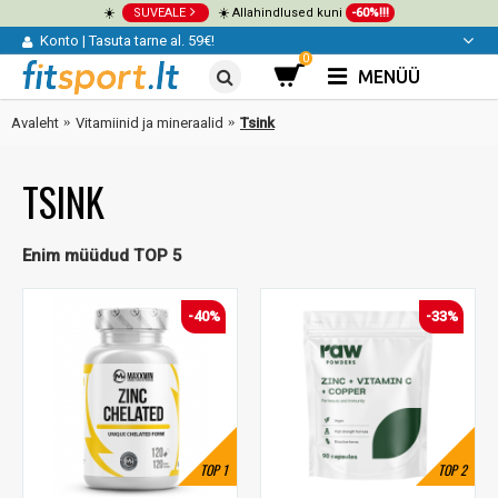
☀️
SUVEALE
☀️ Allahindlused kuni
-60%!!!
Konto
|
Tasuta tarne al. 59€!
0
MENÜÜ
Avaleht
Vitamiinid ja mineraalid
Tsink
TSINK
Enim müüdud TOP 5
-40%
-33%
TOP
1
TOP
2