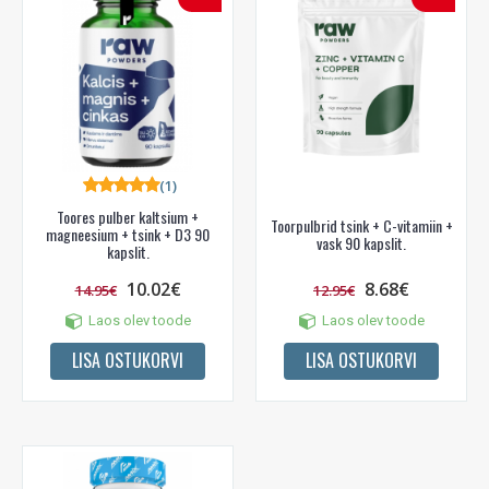
(1)
Toores pulber kaltsium +
Toorpulbrid tsink + C-vitamiin +
magneesium + tsink + D3 90
vask 90 kapslit.
kapslit.
10.02€
8.68€
14.95€
12.95€
Laos olev toode
Laos olev toode
LISA OSTUKORVI
LISA OSTUKORVI