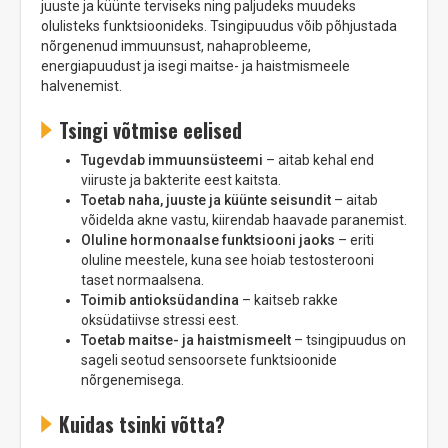
juuste ja küünte terviseks ning paljudeks muudeks
olulisteks funktsioonideks. Tsingipuudus võib põhjustada
nõrgenenud immuunsust, nahaprobleeme,
energiapuudust ja isegi maitse- ja haistmismeele
halvenemist.
Tsingi võtmise eelised
Tugevdab immuunsüsteemi
– aitab kehal end
viiruste ja bakterite eest kaitsta.
Toetab naha, juuste ja küünte seisundit
– aitab
võidelda akne vastu, kiirendab haavade paranemist.
Oluline hormonaalse funktsiooni jaoks
– eriti
oluline meestele, kuna see hoiab testosterooni
taset normaalsena.
Toimib antioksüdandina
– kaitseb rakke
oksüdatiivse stressi eest.
Toetab maitse- ja haistmismeelt
– tsingipuudus on
sageli seotud sensoorsete funktsioonide
nõrgenemisega.
Kuidas tsinki võtta?