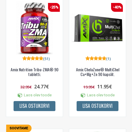
-25%
-40%
(51)
(1)
Amix Nutrition Tribu-ZMA® 90
Amix ChelaZone® MultiChel
tabletti.
Ca+Mg+Zn 90 kapslit.
24.77€
11.95€
32.95€
19.95€
Laos olev toode
Laos olev toode
LISA OSTUKORVI
LISA OSTUKORVI
SOOVITAME