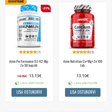
SOOVITAME
-31%
(7)
(2)
Amix Performance D3-K2-Mg-
Amix Nutrition Ca+Mg+Zn 100
Zn 90 kapslit.
tab.
13.13€
13.10€
18.95€
Laos olev toode
Laos olev toode
LISA OSTUKORVI
LISA OSTUKORVI