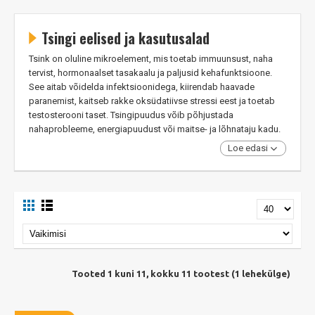
Tsingi eelised ja kasutusalad
Tsink on oluline mikroelement, mis toetab immuunsust, naha
tervist, hormonaalset tasakaalu ja paljusid kehafunktsioone.
See aitab võidelda infektsioonidega, kiirendab haavade
paranemist, kaitseb rakke oksüdatiivse stressi eest ja toetab
testosterooni taset. Tsingipuudus võib põhjustada
nahaprobleeme, energiapuudust või maitse- ja lõhnataju kadu.
Loe edasi
Tooted 1 kuni 11, kokku 11 tootest (1 lehekülge)