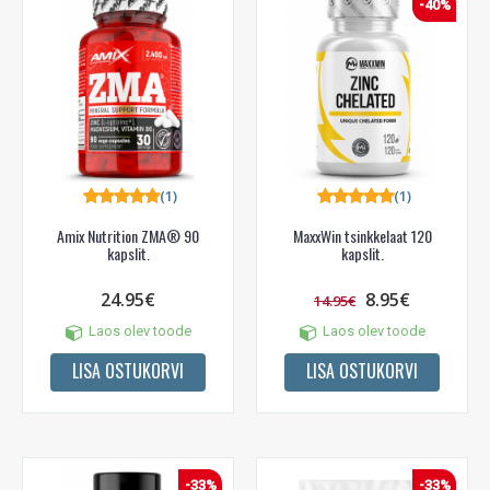
-40%
(1)
(1)
Amix Nutrition ZMA® 90
MaxxWin tsinkkelaat 120
kapslit.
kapslit.
24.95€
8.95€
14.95€
Laos olev toode
Laos olev toode
LISA OSTUKORVI
LISA OSTUKORVI
-33%
-33%