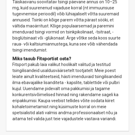
Täiskasvanu soovitatav tsingi päevane annus on 10–25
mg, kuid suurenenud vajaduse korral (nt immuunsuse
tugevnemise perioodil) võib lühiajaliselt võtta suuremaid
annuseid. Tsinki on kõige parem võtta pärast sööki, et
vältida maoärritust. Kõige populaarsemad ja paremini
imenduvad tsingi vormid on tsinkpikolinaat, -tsitraat, -
bisglütsinaat või -glükonaat. Ärge võtke seda koos suurte
raua- või kaltsiumiannustega, kuna see võib vähendada
tsingi imendumist.
Miks tasub Fitsportist osta?
Fitsport pakub laia valikut hoolikalt valitud ja testitud
tsingilisandeid usaldusväärsetelt tootjatelt. Meie poest
leiate ainult kvaliteetseid, hästi imenduvaid tsingilisandeid
ilma ebavajalike lisanditeta - kapslite, tablettide või pulbri
kujul. Uuendame pidevalt oma pakkumisi ja tagame
konkurentsivõimelised hinnad ning rakendame sageli ka
eripakkumisi. Kaupa veebist tellides võite oodata kiiret
kohaletoimetamist ning küsimuste korral on meie
spetsialistid alati valmis andma professionaalset nõu ja
aitama teil valida just teie vajadustele vastava variandi.