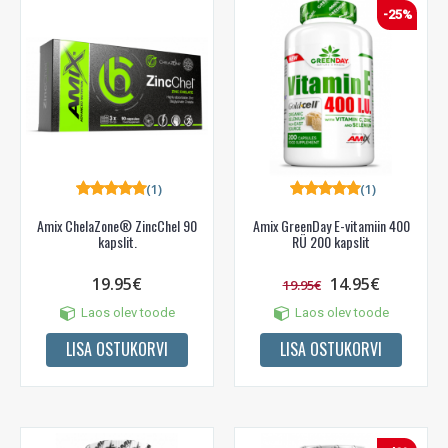
-25%
(1)
(1)
Amix ChelaZone® ZincChel 90
Amix GreenDay E-vitamiin 400
kapslit.
RÜ 200 kapslit
19.95€
14.95€
19.95€
Laos olev toode
Laos olev toode
LISA OSTUKORVI
LISA OSTUKORVI