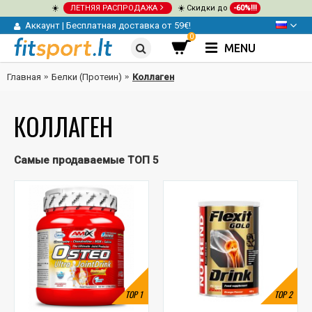
☀️
ЛЕТНЯЯ РАСПРОДАЖА
☀️ Скидки до
-60%!!!
Аккаунт
|
Бесплатная доставка от 59€!
0
MENU
Главная
Белки (Протеин)
Коллаген
КОЛЛАГЕН
Самые продаваемые ТОП 5
TOP
1
TOP
2