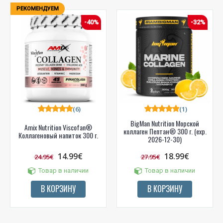
РЕКОМЕНДУЕМ
-40%
-32%
(6)
(1)
BigMan Nutrition Морской
Amix Nutrition Viscofan®
коллаген Пептан® 300 г. (exp.
Коллагеновый напиток 300 г.
2026-12-30)
14.99€
18.99€
24.95€
27.95€
Товар в наличии
Товар в наличии
В КОРЗИНУ
В КОРЗИНУ