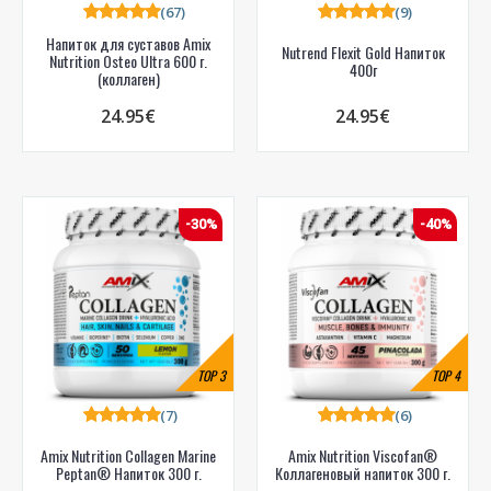
(67)
(9)
Напиток для суставов Amix
Nutrend Flexit Gold Напиток
Nutrition Osteo Ultra 600 г.
400г
(коллаген)
24.95€
24.95€
-30%
-40%
TOP
3
TOP
4
(7)
(6)
Amix Nutrition Collagen Marine
Amix Nutrition Viscofan®
Peptan® Напиток 300 г.
Коллагеновый напиток 300 г.