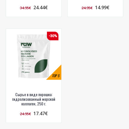
24.44€
14.99€
34.95€
24.95€
-30%
TOP
5
Сырье в виде порошка:
гидролизованный морской
коллаген, 250 г.
17.47€
24.95€