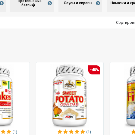
Протеиновые
Соусы и сиропы
Намазки и к
батон�...
Сортиров
-40%
(1)
(1)