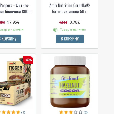
 Poppers - Фитнес-
Amix Nutrition Cornella®
ые блинчики 800 г.
Батончик мюсли 50 г.
17.95€
0.78€
95€
1.30€
овар в наличии
Товар в наличии
В КОРЗИНУ
В КОРЗИНУ
-40%
(1)
(2)