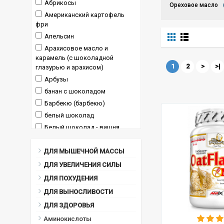
Абрикосы
Ореховое масло
Американский картофель
фри
Апельсин
Арахисовое масло и
карамель (с шоколадной
1
2
>
>|
глазурью и арахисом)
Арбузы
банан с шоколадом
Барбекю (барбекю)
белый шоколад
Белый шоколад - вишня
Белый шоколад с кокосом
ДЛЯ МЫШЕЧНОЙ МАССЫ
Бельгийские Speculoos
Блины
ДЛЯ УВЕЛИЧЕНИЯ СИЛЫ
Бургеры
ДЛЯ ПОХУДЕНИЯ
ваниль
ДЛЯ ВЫНОСЛИВОСТИ
Ваниль и карамель (С
ДЛЯ ЗДОРОВЬЯ
шоколадным слоем и арахисом)
Аминокислоты
Ваниль с миндалем