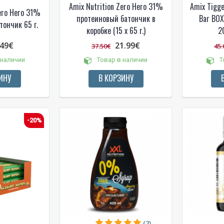
Amix Nutrition Zero Hero 31%
Amix Tigge
ero Hero 31%
протеиновый батончик в
Bar BOX 
тончик 65 г.
коробке (15 x 65 г.)
2
.49€
21.99€
37.50€
45.
 наличии
Товар в наличии
Т
ИНУ
В КОРЗИНУ
NUOLAIDA TAU
-20%
Gauk
-10%*
nuolaidos kodą
apsipirkimui (daugeliui prekių)
nepraleisk kitų geriausių pasi
Prenumeruok mūsų naujienlaiš
dabar!
* Nuolaida taikoma gamintojams: Amix, B
XXL, Raw powders, Go powders, Maxxwi
system. Akcijinėms prekėms nuolaida net
nuolaidos nesumuojamos.
(2)