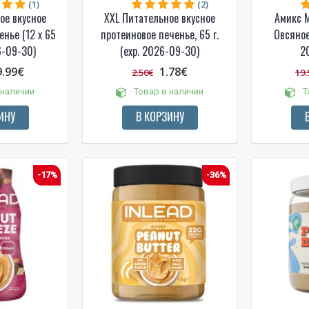
(1)
(2)
ое вкусное
XXL Питательное вкусное
Амикс М
нье (12 x 65
протеиновое печенье, 65 г.
Овсяное
26-09-30)
(exp. 2026-09-30)
2
9.99€
1.78€
2.50€
19.
 наличии
Товар в наличии
Т
ИНУ
В КОРЗИНУ
-17%
-36%