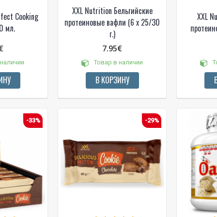
XXL Nutrition Бельгийские
rfect Cooking
XXL Nu
протеиновые вафли (6 x 25/30
0 мл.
протеин
г.)
€
7.95€
 наличии
Товар в наличии
Т
ИНУ
В КОРЗИНУ
-33%
-29%