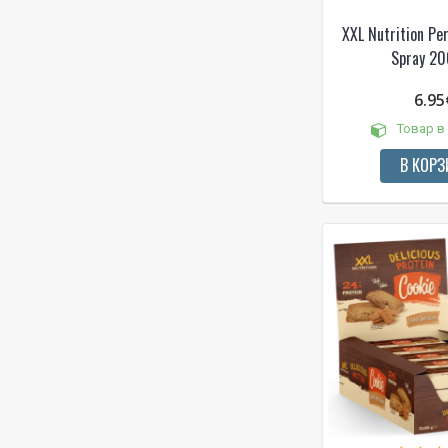
Оливковое масло
XXL Nutrition Pe
Ореховая нуга
Spray 20
Ореховое масло
Оригинал
6.95
Острый сладкий чили
Товар в
Острый чеснок
перец чили
В КОРЗ
Персиковый - холодный чай
Печенье
Печенье с арахисовым
маслом
Печенье со сливками
Пончики
Пряник
Различные фрукты и орехи
Сладкое карри
сливочный
Соленая карамель
соус Цезарь