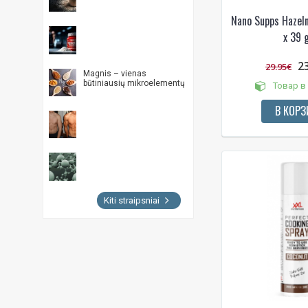
Лесные ягоды
Nano Supps Hazeln
Лук и сливки
x 39 g
Майонез
2
Майонез Шрирача
29.95€
Magnis – vienas
Малина
būtiniausių mikroelementų
Товар в
Малиновый торт
В КОРЗ
манго
Манго - маракуйя
Марципан
Марципановый торт (с
шоколадным кремом и
арахисом)
Kiti straipsniai
масляное печенье
Мед
Миндаль с тыквенными
семечками
Молочное мороженое
Молочный шоколад
Нуга-карамель