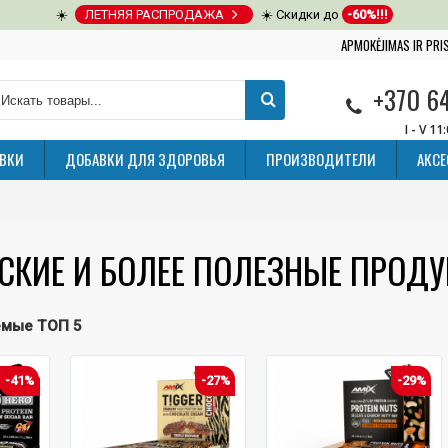
☀️
ЛЕТНЯЯ РАСПРОДАЖА
☀️ Скидки до
-60%!!!
APMOKĖJIMAS IR PR
+370 6
I - V 11
ВКИ
ДОБАВКИ ДЛЯ ЗДОРОВЬЯ
ПРОИЗВОДИТЕЛИ
АКС
СКИЕ И БОЛЕЕ ПОЛЕЗНЫЕ ПРОД
емые ТОП 5
-41%
-27%
-29%