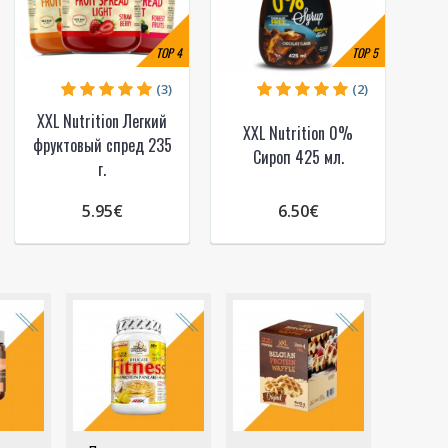
TOP
4
TOP
5
(3)
(2)
XXL Nutrition Легкий
XXL Nutrition 0%
фруктовый спред 235
Сироп 425 мл.
г.
5.95€
6.50€