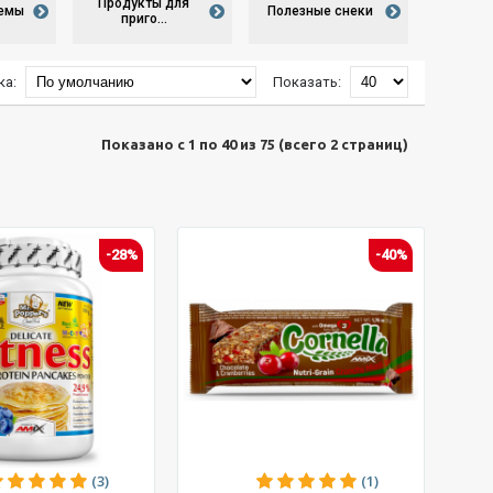
Продукты для
ремы
Полезные снеки
приго...
ка:
Показать:
Показано с 1 по 40 из 75 (всего 2 страниц)
-28%
-40%
(3)
(1)