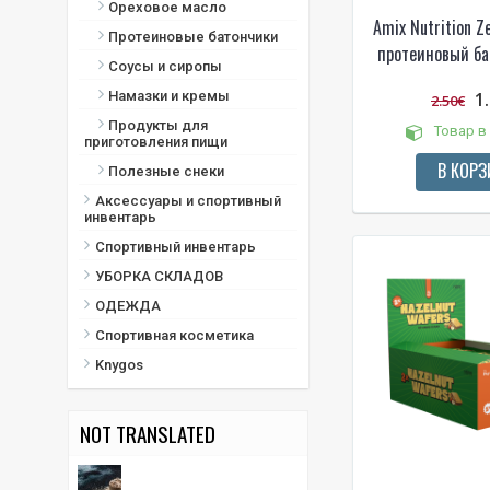
Карри
Ореховое масло
Amix Nutrition Z
картофель фри
Протеиновые батончики
протеиновый ба
Кетчуп
Соусы и сиропы
Кетчуп с карри
Намазки и кремы
1
2.50€
Кешью и кокосы
Продукты для
Товар в
Кисло-сладкий
приготовления пищи
кленовый сироп
В КОРЗ
Полезные снеки
Клубника
Аксессуары и спортивный
Клубника с белым
инвентарь
шоколадом
Спортивный инвентарь
Клубника-банан
УБОРКА СКЛАДОВ
клубничный йогурт
ОДЕЖДА
Кокос
Спортивная косметика
Кокосовое масло
Knygos
Кокосовый шоколад (С
шоколадным кремом и
арахисом)
NOT TRANSLATED
Кофе платит
Курица с соусом карри
Лаймовый йогурт