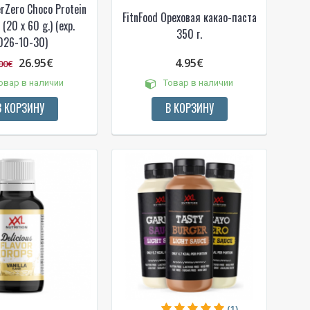
rZero Choco Protein
FitnFood Ореховая какао-паста
(20 x 60 g.) (exp.
350 г.
026-10-30)
26.95€
4.95€
00€
овар в наличии
Товар в наличии
В КОРЗИНУ
В КОРЗИНУ
!
 bei
ūlymų!
kį jau
igman,
n, Power
aikoma,
(1)