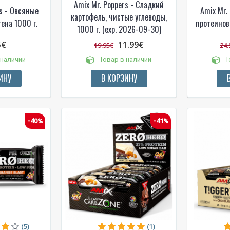
Amix Mr. Poppers - Сладкий
rs - Овсяные
Amix Mr.
картофель, чистые углеводы,
ена 1000 г.
протеинов
1000 г. (exp. 2026-09-30)
5€
11.99€
19.95€
24.
 наличии
Товар в наличии
Т
ИНУ
В КОРЗИНУ
-40%
-41%
(5)
(1)