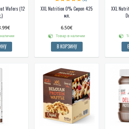
ut Wafers (12
XXL Nutrition 0% Сироп 425
XXL Nutrit
.)
мл.
D
3.99€
6.50€
Gauti pasiūlymus ir nuolai
 наличии
Товар в наличии
Т
Sužinoti, kaip mes apsaugome ir tvarkom
Jūsų duomenis galite perskaitę mūsų
privatumo politikos sąlygas.
ИНУ
В КОРЗИНУ
PRENUMERUOTI