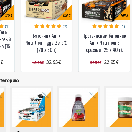
TOP
1
TOP
2
TOP
3
(1)
(7)
(1)
Zero
Батончик Amix
Протеиновый батончик
новый
Nutrition TiggerZero®
Amix Nutrition с
ке (15
(20 x 60 г)
орехами (25 x 40 г).
9€
32.95€
22.95€
45.00€
32.50€
атегорию