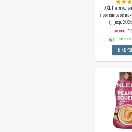
Сочетание молочного какао
XXL Питательн
и фундука
протеиновое пече
Темный шоколад
г). (exp. 20
Темный шоколад и карамель
1
30.00€
(С шоколадным слоем и
арахисом)
Товар в
Терияки
В КОРЗ
Тройной брауни-торт (с
шоколадным кремом и
арахисом)
Тропические фрукты
Трюфельный майонез
Тысяча островов
Фисташковый с карамелью
Французский ремулад
(сливочный соус на основе
майонеза)
Фундук
Фундук (молоко)
Фундук и белый шоколад