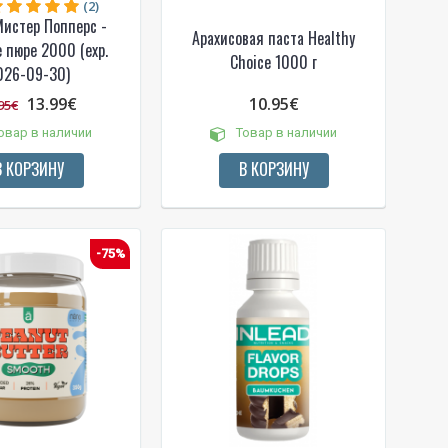
(2)
истер Попперс -
Арахисовая паста Healthy
 пюре 2000 (exp.
Choice 1000 г
026-09-30)
13.99€
10.95€
95€
овар в наличии
Товар в наличии
В КОРЗИНУ
В КОРЗИНУ
-75%