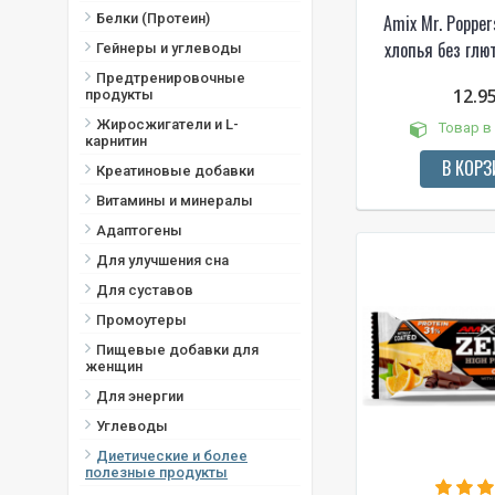
Белки (Протеин)
Amix Mr. Poppe
вишня
хлопья без глют
Глазированные булочки с
Гейнеры и углеводы
корицей
Предтренировочные
12.9
Грейпфрут
продукты
Ежевика
Жиросжигатели и L-
Товар в
карнитин
Естественный
В КОРЗ
Креатиновые добавки
Ириска
Испанский «Айоли»
Витамины и минералы
(чесночный соус с оливковым
Адаптогены
маслом)
Для улучшения сна
Йогурт - мюсли
Для суставов
Какао и фундук
Промоутеры
Какао и фундук (веганский)
Карамель "Дульсе де лече"
Пищевые добавки для
женщин
Карамель с морской солью
Для энергии
Карамельки
Углеводы
Карамельки с арахисом
Карамельный банановый
Диетические и более
полезные продукты
пирог Баноффи