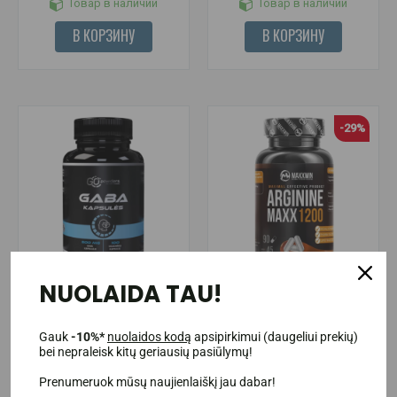
Товар в наличии
Товар в наличии
В КОРЗИНУ
В КОРЗИНУ
-29%
(4)
NUOLAIDA TAU!
MaxxWin Arginine MAXX 1200
Go Powders GABA 100 капс.
90 капсул.
Gauk
-10%*
nuolaidos kodą
apsipirkimui (daugeliui prekių)
bei nepraleisk kitų geriausių pasiūlymų!
15.95€
9.95€
13.95€
Prenumeruok mūsų naujienlaiškį jau dabar!
Товар в наличии
Товар в наличии