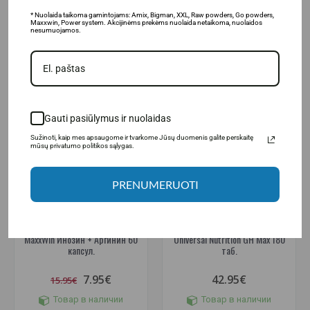
* Nuolaida taikoma gamintojams: Amix, Bigman, XXL, Raw powders, Go powders,
В КОРЗИНУ
В КОРЗИНУ
Maxxwin, Power system. Akcijinėms prekėms nuolaida netaikoma, nuolaidos
nesumuojamos.
-50%
Gauti pasiūlymus ir nuolaidas
Sužinoti, kaip mes apsaugome ir tvarkome Jūsų duomenis galite perskaitę
mūsų privatumo politikos sąlygas.
PRENUMERUOTI
(2)
MaxxWin Инозин + Аргинин 60
Universal Nutrition GH Max 180
капсул.
таб.
7.95€
42.95€
15.95€
Товар в наличии
Товар в наличии