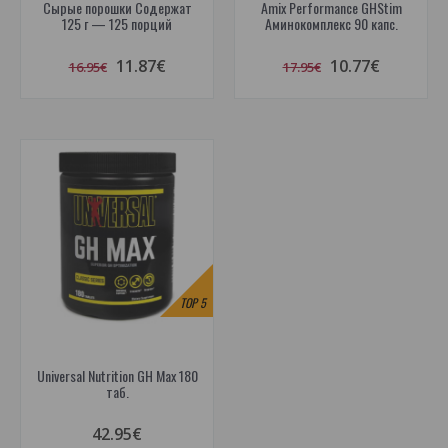
Сырые порошки Содержат
Amix Performance GHStim
125 г — 125 порций
Аминокомплекс 90 капс.
11.87€
10.77€
16.95€
17.95€
TOP
5
Universal Nutrition GH Max 180
таб.
42.95€