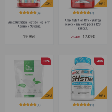
TOP
1
TOP
2
(4)
(2)
Amix Nutrition Стимулятор
Amix Nutrition Peptide PepForm
максимального роста 120
Аргинин 90 капс.
капсул.
19.95€
17.09€
28.40€
-30%
-40%
TOP
3
TOP
4
(1)
(1)