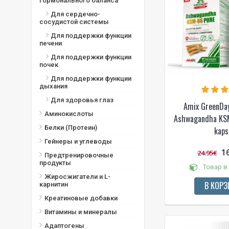
гормонального баланса
Для сердечно-
сосудистой системы
Для поддержки функции
печени
Для поддержки функции
почек
Для поддержки функции
дыхания
Для здоровья глаз
Amix GreenDa
Аминокислоты
Ashwagandha KS
Белки (Протеин)
kaps
Гейнеры и углеводы
1
24.95€
Предтренировочные
продукты
Товар в
Жиросжигатели и L-
В КОРЗ
карнитин
Креатиновые добавки
Витамины и минералы
Адаптогены