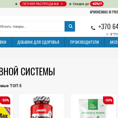
☀️
ЛЕТНЯЯ РАСПРОДАЖА
☀️ Скидки до
-60%!!!
APMOKĖJIMAS IR PR
+370 6
I - V 11
ВКИ
ДОБАВКИ ДЛЯ ЗДОРОВЬЯ
ПРОИЗВОДИТЕЛИ
АКС
ВНОЙ СИСТЕМЫ
емые ТОП 5
-50%
-30%