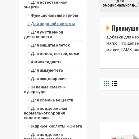
Для
Для естественной
эмоциональног�...
энергии
Функциональные грибы
Для нервной системы
Преимуще
Для умственной
деятельности
Добавки для нер
мягко, что дела
Для защиты клеток
магний, ГАМК, а
Для волос, ногтей, кожи
Антиоксиданты
Для иммунитета
Для пищеварения
Зелёные смеси и
суперфуды
Для обмена веществ
Для поддержания
нормального уровня
холестерина
Жирные кислоты и Омега
Для поддержки