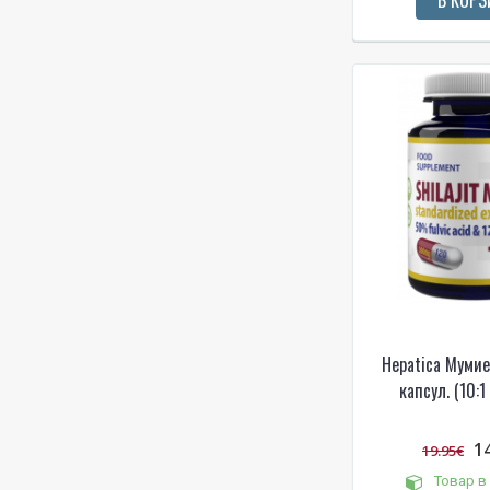
Hepatica Муми
капсул. (10:1
1
19.95€
Товар в