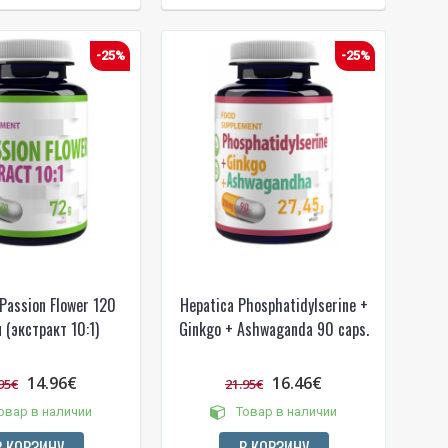
-25%
-25%
Passion Flower 120
Hepatica Phosphatidylserine +
 (экстракт 10:1)
Ginkgo + Ashwaganda 90 caps.
14.96€
16.46€
95€
21.95€
овар в наличии
Товар в наличии
В КОРЗИНУ
В КОРЗИНУ