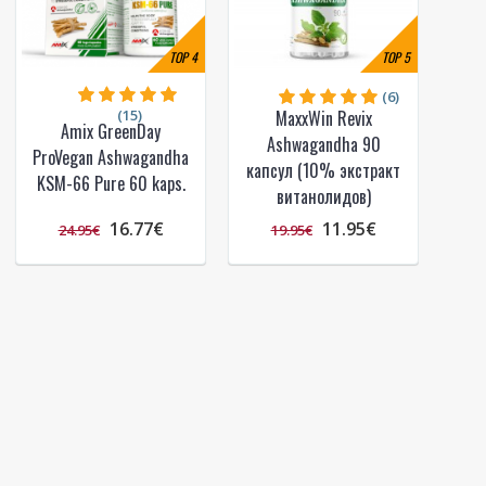
TOP
4
TOP
5
(6)
(15)
MaxxWin Revix
Amix GreenDay
Ashwagandha 90
ProVegan Ashwagandha
капсул (10% экстракт
KSM-66 Pure 60 kaps.
витанолидов)
16.77€
11.95€
24.95€
19.95€