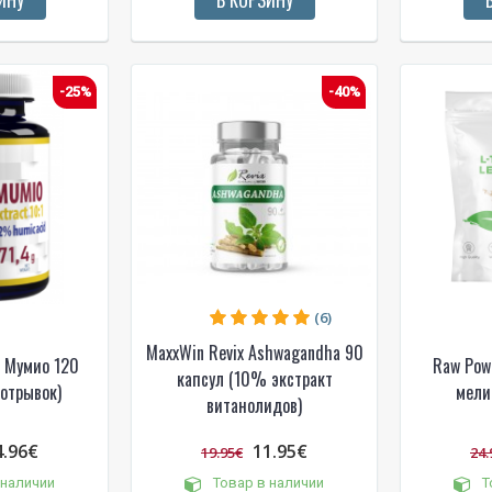
-25%
-40%
(6)
MaxxWin Revix Ashwagandha 90
е Мумио 120
Raw Pow
капсул (10% экстракт
 отрывок)
мели
витанолидов)
4.96€
11.95€
19.95€
24.
 наличии
Товар в наличии
Т