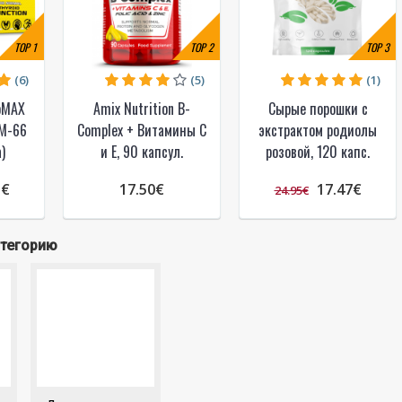
TOP
1
TOP
2
TOP
3
(6)
(5)
(1)
oMAX
Amix Nutrition B-
Сырые порошки с
SM-66
Complex + Витамины C
экстрактом родиолы
)
и E, 90 капсул.
розовой, 120 капс.
5€
17.50€
17.47€
24.95€
атегорию