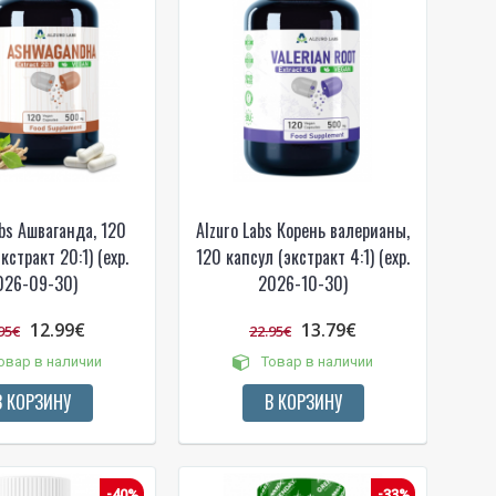
abs Ашваганда, 120
Alzuro Labs Корень валерианы,
кстракт 20:1) (exp.
120 капсул (экстракт 4:1) (exp.
026-09-30)
2026-10-30)
12.99€
13.79€
95€
22.95€
овар в наличии
Товар в наличии
В КОРЗИНУ
В КОРЗИНУ
-40%
-33%