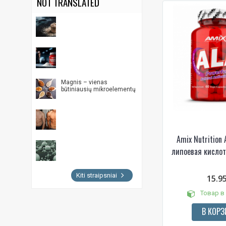
NOT TRANSLATED
Magnis – vienas
būtiniausių mikroelementų
Amix Nutrition 
липоевая кислот
Kiti straipsniai
15.9
Товар в
В КОРЗ