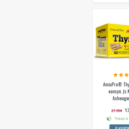
AmixPro® Th
капсул. (с
Ashwaga
1
27.95€
Товар в
В КОРЗ