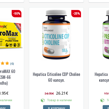
-50%
-25%
(6)
yroMAX 60
Hepatica Citicoline CDP Choline
Hepatica 
 KSM-66
60 капсул.
капсул
ndha)
3.95€
26.21€
34.95€
19.
 наличии
Товар в наличии
Т
ИНУ
В КОРЗИНУ