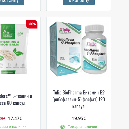
-30%
Tulip BioPharma Витамин B2
ders™ L-теанин и
(рибофлавин-5'-фосфат) 120
сса 60 капсул.
капсул.
17.47€
19.95€
95€
овар в наличии
Товар в наличии