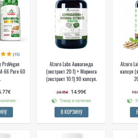
(15)
y ProVegan
Alzuro Labs Ашваганда
Alzuro L
M-66 Pure 60
(экстракт 20:1) + Моринга
капсул (э
.
(экстракт 10:1) 90 капсул.
2
6.77€
14.99€
24.95€
19.
 наличии
Товар в наличии
Т
ИНУ
В КОРЗИНУ