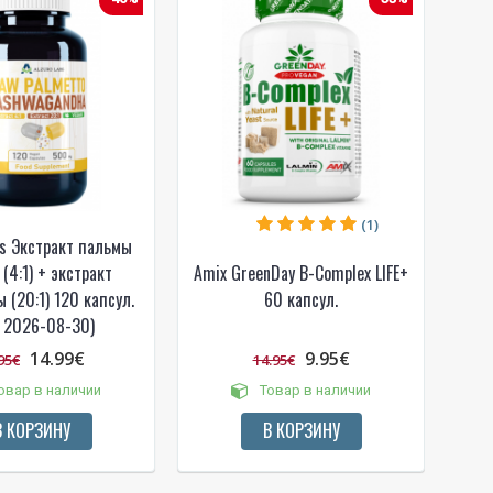
(1)
!
bs Экстракт пальмы
(4:1) + экстракт
Amix GreenDay B-Complex LIFE+
 (20:1) 120 капсул.
60 капсул.
 bei
. 2026-08-30)
ūlymų!
14.99€
9.95€
95€
14.95€
kį jau
овар в наличии
Товар в наличии
igman,
В КОРЗИНУ
В КОРЗИНУ
n, Power
aikoma,