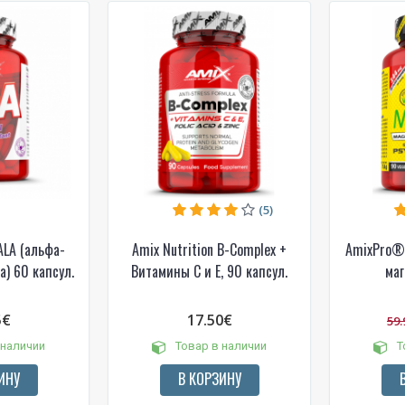
Gauti pasiūlymus ir nuolai
Sužinoti, kaip mes apsaugome ir tvarkom
Jūsų duomenis galite perskaitę mūsų
privatumo politikos sąlygas.
PRENUMERUOTI
(5)
ALA (альфа-
Amix Nutrition B-Complex +
AmixPro®
а) 60 капсул.
Витамины C и E, 90 капсул.
маг
5€
17.50€
59.
 наличии
Товар в наличии
Т
ИНУ
В КОРЗИНУ