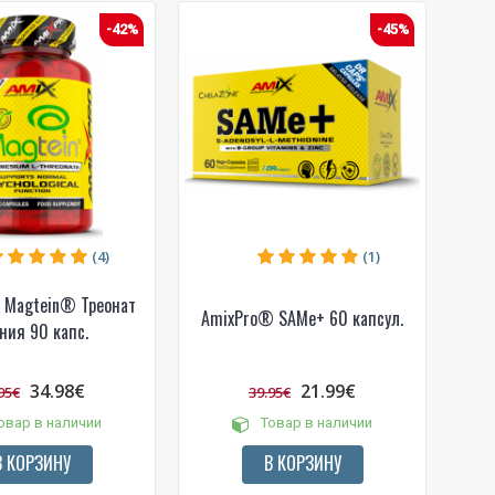
-42%
-45%
das
e
(4)
(1)
 Magtein® Треонат
AmixPro® SAMe+ 60 капсул.
ния 90 капс.
34.98€
21.99€
95€
39.95€
овар в наличии
Товар в наличии
В КОРЗИНУ
В КОРЗИНУ