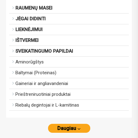
RAUMENŲ MASEI
JĖGAI DIDINTI
LIEKNĖJIMUI
IŠTVERMEI
SVEIKATINGUMO PAPILDAI
Aminorūgštys
Baltymai (Proteinas)
Gaineriai ir angliavandeniai
Prieštreniruotiniai produktai
Riebalų degintojai ir L-karnitinas
Daugiau