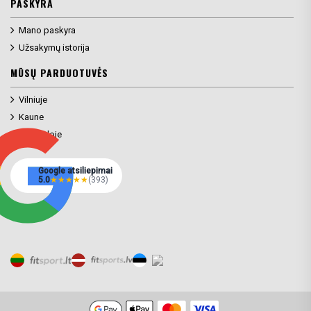
PASKYRA
Mano paskyra
Užsakymų istorija
MŪSŲ PARDUOTUVĖS
Vilniuje
Kaune
Klaipėdoje
Google atsiliepimai
5.0
★
★
★
★
★
(393)