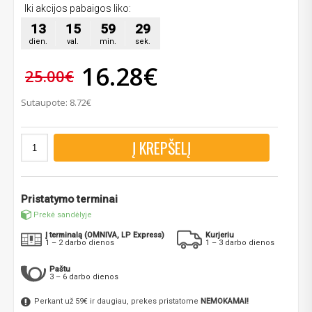
Iki akcijos pabaigos liko:
13
15
59
27
dien.
val.
min.
sek.
16.28€
25.00€
Sutaupote: 8.72€
Į KREPŠELĮ
Pristatymo terminai
Prekė sandėlyje
Į terminalą (OMNIVA, LP Express)
Kurjeriu
1 – 2 darbo dienos
1 – 3 darbo dienos
Paštu
3 – 6 darbo dienos
Perkant už 59€ ir daugiau, prekes pristatome
NEMOKAMAI!