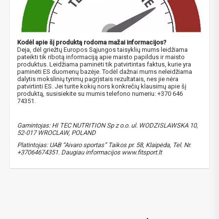
NUOLAIDA TAU!
Kodėl apie šį produktą rodoma mažai informacijos?
Gauk
-10%*
nuolaidos kodą
apsipirkimui (daugeliui
Deja, dėl griežtų Europos Sąjungos taisyklių mums leidžiama
prekių) bei nepraleisk kitų geriausių pasiūlymų!
pateikti tik ribotą informaciją apie maisto papildus ir maisto
produktus. Leidžiama paminėti tik patvirtintas faktus, kurie yra
Prenumeruok mūsų naujienlaiškį jau dabar!
paminėti ES duomenų bazėje. Todėl dažnai mums neleidžiama
dalytis mokslinių tyrimų pagrįstais rezultatais, nes jie nėra
patvirtinti ES. Jei turite kokių nors konkrečių klausimų apie šį
* Nuolaida taikoma gamintojams: Amix, Bigman, XXL, Raw powders, Go
produktą, susisiekite su mumis telefono numeriu: +370 646
powders, Maxxwin, Power system. Akcijinėms prekėms nuolaida netaikoma,
74351.
nuolaidos nesumuojamos.
Gamintojas: HI TEC NUTRITION Sp z o.o. ul. WODZISLAWSKA 10,
52-017 WROCLAW, POLAND
Platintojas: UAB “Aivaro sportas” Taikos pr. 58, Klaipėda, Tel. Nr.
+37064674351. Daugiau informacijos www.fitsport.lt
Gauti pasiūlymus ir nuolaidas
Sužinoti, kaip mes apsaugome ir tvarkome Jūsų duomenis galite
Hi Tec Black Devil
,
DAA
,
D asparto rugstis
,
testosteronas
,
perskaitę mūsų privatumo politikos sąlygas.
testosterono skatintojas
,
testosterone
PRENUMERUOTI