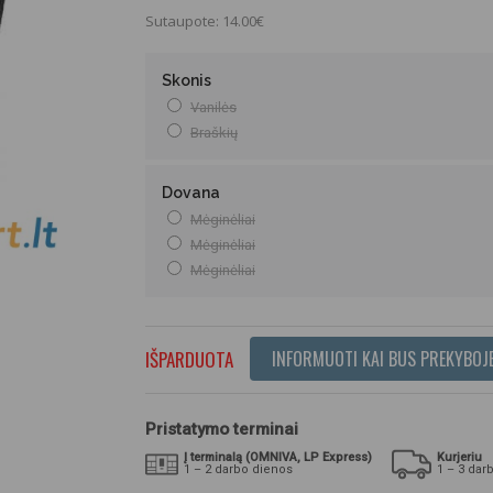
Sutaupote: 14.00€
Skonis
Vanilės
Braškių
Dovana
Mėginėliai
Mėginėliai
Mėginėliai
IŠPARDUOTA
INFORMUOTI KAI BUS PREKYBOJ
Pristatymo terminai
Į terminalą (OMNIVA, LP Express)
Kurjeriu
1 – 2 darbo dienos
1 – 3 dar