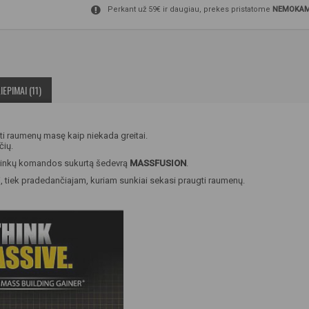
Perkant už 59€ ir daugiau, prekes pristatome
NEMOKAM
IEPIMAI (11)
ti raumenų masę kaip niekada greitai.
čių.
tininkų komandos sukurtą šedevrą
MASSFUSION
.
ui, tiek pradedančiajam, kuriam sunkiai sekasi praugti raumenų.