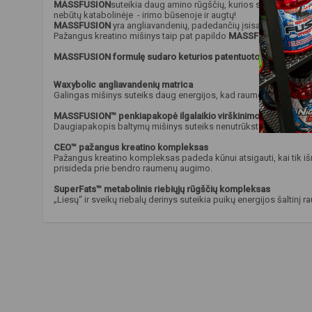
MASSFUSION
suteikia daug amino rūgščių, kurios skatina balty
nebūtų katabolinėje - irimo būsenoje ir augtų
!
MASSFUSION
yra angliavandenių, padedančių įsisavinti baltymus
Pažangus kreatino mišinys taip pat papildo
MASSFUSION
formul
MASSFUSION formulę sudaro keturios patentuotos anabolinės
Waxybolic angliavandenių matrica
Galingas mišinys suteiks daug energijos, kad raumenys galėtų atsi
MASSFUSION™ penkiapakopė ilgalaikio virškinimo amino rūgštim
Daugiapakopis baltymų mišinys suteiks nenutrūkstamą „raumenų ma
CEO™ pažangus kreatino kompleksas
Pažangus kreatino kompleksas padeda kūnui atsigauti, kai tik išnau
prisideda prie bendro raumenų augimo.
SuperFats™ metabolinis riebiųjų rūgščių kompleksas
„Liesų“ ir sveikų riebalų derinys suteikia puikų energijos šaltinį
papildai raumenų masi
,
papildai raumenims
,
gaineriai