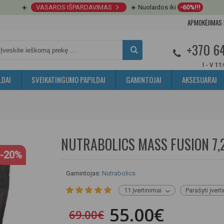
☀️
VASAROS IŠPARDAVIMAS
☀️ Nuolaidos iki
-60%!!!
APMOKĖJIMAS 
+370 6
I - V 11
LDAI
SVEIKATINGUMO PAPILDAI
GAMINTOJAI
AKSESUARAI
NUTRABOLICS MASS FUSION 7,
-20%
Gamintojas:
Nutrabolics
11 įvertinimai
Parašyti įvert
55.00€
69.00€