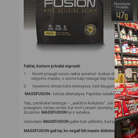
Faktai, kuriuos privalai suprasti:
1. Norint priaugti svorio reikia suvartoti kurkas daugiau kalori
valgomo maisto, o svoris kaip neauga taip neauga.
2. Gyvenimo ritmas toks intensyvus, kad dauguma tokie užimti ir
MASSFUSION
- tobula alternatyva. Papildas suteiks reikalingų
Taip, perskaitei teisingai – „aukštos kokybės“. Juk svarbu ne tik k
priaugtum, tačiau ne ten, kur nori! Liesam raumenų audiniui suku
dozėmis.
MASSFUSION
tai ir suteikia.
Vartodami
MASSFUSION
galite būti užtikritni, kad produkto for
MASSFUSION gali tai, ko negali kiti masės didinimo produktai
!