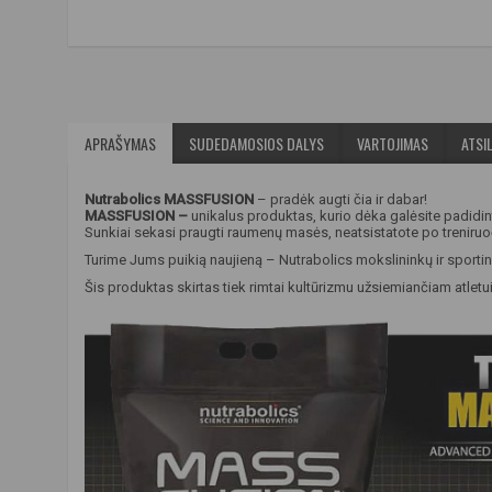
APRAŠYMAS
SUDEDAMOSIOS DALYS
VARTOJIMAS
ATSIL
Nutrabolics MASSFUSION
– pradėk augti čia ir dabar
!
MASSFUSION –
unikalus produktas, kurio dėka galėsite padidin
Sunkiai sekasi praugti raumenų masės, neatsistatote po treniruo
Turime Jums puikią naujieną – Nutrabolics mokslininkų ir spor
Šis produktas skirtas tiek rimtai kultūrizmu užsiemiančiam atlet