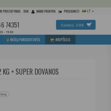
IR PRISTATYMAS
DUK
MANO PASKYRA
PRISIJUNGTI
LT
46 74351
0 prekė(s) - 0.00€
:00 - 19:00
MŪSŲ PARDUOTUVĖS
KREPŠELIS
2 KG + SUPER DOVANOS
inimą