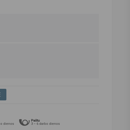
E
Paštu
bo dienos
3 – 6 darbo dienos