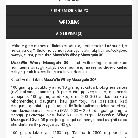
SUDEDAMOSIOS DALYS
VARTOJIMAS
ATSILIEPIMAI (3)
Ieškote gero masės didinimo produkto, norite mokėti už sudėti, o
ne už vardą ? Siūlome Jums išbandyti optimalų kainos/kokybės
santykį turintį produktą
MaxxWin Whey Maxxgain 30
.
MaxxWin Whey Maxxgain 30
- tai veiksmingas produktas
norintiems priaugti kokybiškos raumenų masės su dideliu kiekiu
baltymų ir tik kokybiškais angliavandeniais.
Kodėl verta rinktis
MaxxWin Whey Maxxgain 30
?
100 gramų produkto yra net 30 gramų aukštos biologinės vertės
(BV) baltymų, gaunamų iš pieno išrūgų. Negana to, maksimali
porcija tik 100 gramų produkto, o ne 200, 300 ar daugiau kaip
rekomenduoja dauguma kitų gamintojų. Ne paslaptis, kad
dauguma gamintojų puikuojasi didžiuliu baltymų kiekiu porcijoje,
kuri dažnai būna milžiniška (PVZ.: 200 – 250 ir daugiau gramų), o
porcijų pakuotėje vos keliolika. Tuo tarpu
MaxxWin Whey
Maxxgain 30
yra 35 porcijos galingai raumenų masei auginti (arba
standartinės 87 porcijos po 40 g).
100 g produkto yra 1250 mg Taurino ir 2500 mg kreatino