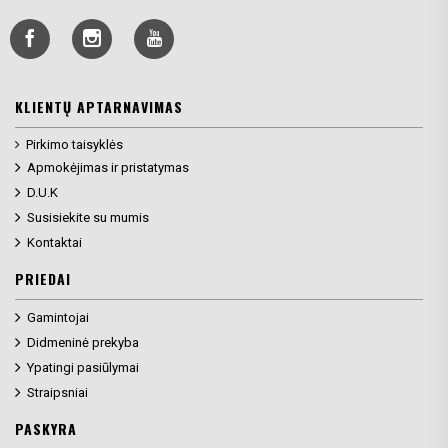
KLIENTŲ APTARNAVIMAS
Pirkimo taisyklės
Apmokėjimas ir pristatymas
D.U.K
Susisiekite su mumis
Kontaktai
PRIEDAI
Gamintojai
Didmeninė prekyba
Ypatingi pasiūlymai
Straipsniai
PASKYRA