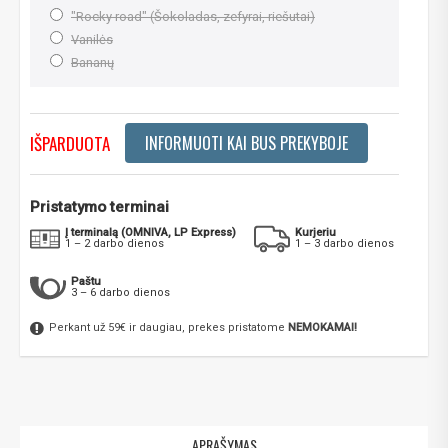
"Rocky road" (Šokoladas, zefyrai, riešutai)
Vanilės
Bananų
IŠPARDUOTA
INFORMUOTI KAI BUS PREKYBOJE
Pristatymo terminai
Į terminalą (OMNIVA, LP Express)
Kurjeriu
1 – 2 darbo dienos
1 – 3 darbo dienos
Paštu
3 – 6 darbo dienos
Perkant už 59€ ir daugiau, prekes pristatome
NEMOKAMAI!
APRAŠYMAS