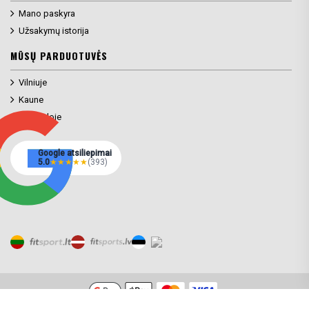
Mano paskyra
Užsakymų istorija
MŪSŲ PARDUOTUVĖS
Vilniuje
Kaune
Klaipėdoje
Google atsiliepimai
5.0
★
★
★
★
★
(393)