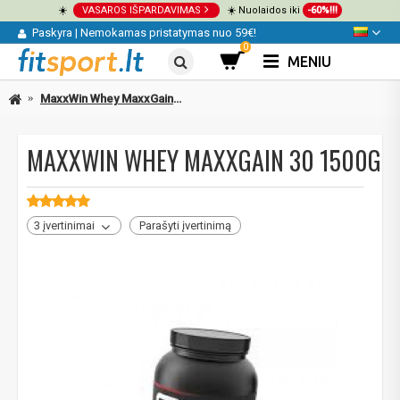
☀️
VASAROS IŠPARDAVIMAS
☀️ Nuolaidos iki
-60%!!!
Paskyra
|
Nemokamas pristatymas nuo 59€!
0
MENIU
MaxxWin Whey MaxxGain 30 1500g
MAXXWIN WHEY MAXXGAIN 30 1500G
3 įvertinimai
Parašyti įvertinimą