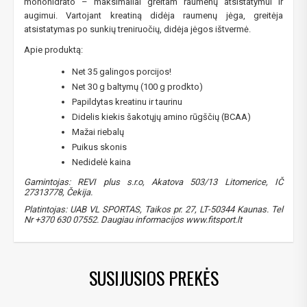
monohidrato – maksimaliai greitam raumenų atsistatymui ir
augimui. Vartojant kreatiną didėja raumenų jėga, greitėja
atsistatymas po sunkių treniruočių, didėja jėgos ištvermė.
Apie produktą:
Net 35 galingos porcijos!
Net 30 g baltymų (100 g prodkto)
Papildytas kreatinu ir taurinu
Didelis kiekis šakotųjų amino rūgščių (BCAA)
Mažai riebalų
Puikus skonis
NUOLAIDA TAU!
Nedidelė kaina
Gamintojas: REVI plus s.r.o, Akatova 503/13 Litomerice, IČ
Gauk
-10%*
nuolaidos kodą
apsipirkimui (daugeliui
27313778, Čekija.
prekių) bei nepraleisk kitų geriausių pasiūlymų!
Platintojas: UAB VL SPORTAS, Taikos pr. 27, LT-50344 Kaunas. Tel
Nr +370 630 07552. Daugiau informacijos www.fitsport.lt
Prenumeruok mūsų naujienlaiškį jau dabar!
* Nuolaida taikoma gamintojams: Amix, Bigman, XXL, Raw powders, Go
powders, Maxxwin, Power system. Akcijinėms prekėms nuolaida netaikoma,
nuolaidos nesumuojamos.
SUSIJUSIOS PREKĖS