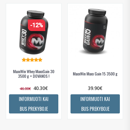
Gauti pasiūlymus ir nuolaidas
-12%
Sužinoti, kaip mes apsaugome ir tvarkome Jūsų duomenis galite
perskaitę mūsų privatumo politikos sąlygas.
PRENUMERUOTI
MaxxWin Whey MaxxGain 30
MaxxWin Maxx Gain 15 3500 g
3500 g + DOVANOS !
40.30€
39.90€
46.00€
INFORMUOTI KAI
INFORMUOTI KAI
BUS PREKYBOJE
BUS PREKYBOJE