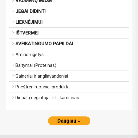
RAUMENŲ MASEI
JĖGAI DIDINTI
LIEKNĖJIMUI
IŠTVERMEI
SVEIKATINGUMO PAPILDAI
Aminorūgštys
Baltymai (Proteinas)
Gaineriai ir angliavandeniai
Prieštreniruotiniai produktai
Riebalų degintojai ir L-karnitinas
Daugiau